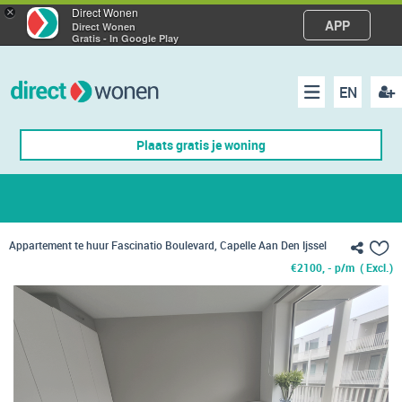
×
Direct Wonen
APP
Direct Wonen
Gratis - In Google Play
EN
acco
Menu
Plaats gratis je woning
make
Appartement te huur Fascinatio Boulevard, Capelle Aan Den Ijssel
€
2100, - p/m
( Excl.)