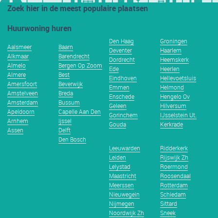
Zoek hier in de meest populaire plaatsen
Huurwoning huren
Den Haag
Groningen
Aalsmeer
Baarn
Deventer
Haarlem
Alkmaar
Barendrecht
Dordrecht
Heemskerk
Almelo
Bergen Op Zoom
Ede
Heerlen
Almere
Best
Eindhoven
Hellevoetsluis
Amersfoort
Beverwijk
Emmen
Helmond
Amstelveen
Breda
Enschede
Hengelo Ov
Amsterdam
Bussum
Geleen
Hilversum
Apeldoorn
Capelle Aan Den
Gorinchem
IJsselstein Ut.
Arnhem
Ijssel
Gouda
Kerkrade
Assen
Delft
Den Bosch
Leeuwarden
Ridderkerk
Leiden
Rijswijk Zh
Lelystad
Roermond
Maastricht
Roosendaal
Meerssen
Rotterdam
Nieuwegein
Schiedam
Nijmegen
Sittard
Noordwijk Zh
Sneek