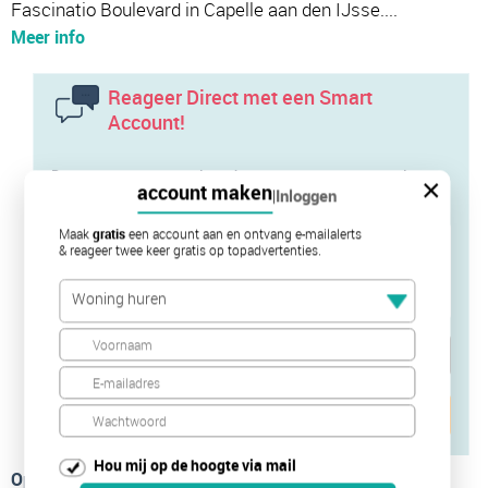
Fascinatio Boulevard in Capelle aan den IJsse....
Meer info
Reageer Direct met een Smart
Account!
Door te reageren neem je rechtstreeks contact op met de
×
account maken
|
Inloggen
verhuurder of diens makelaar
Maak
gratis
een account aan en ontvang e-mailalerts
& reageer twee keer gratis op topadvertenties.
Woning huren
Verstuur je bericht
Hou mij op de hoogte via mail
Op de kaart