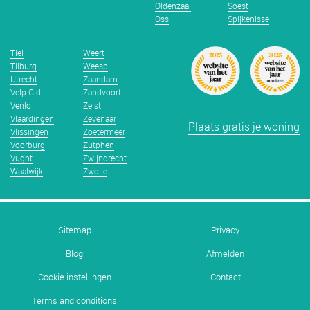
Oldenzaal
Soest
Oss
Spijkenisse
Tiel
Weert
Tilburg
Weesp
Utrecht
Zaandam
Velp Gld
Zandvoort
Venlo
Zeist
Vlaardingen
Zevenaar
Plaats gratis je woning
Vlissingen
Zoetermeer
Voorburg
Zutphen
Vught
Zwijndrecht
Waalwijk
Zwolle
Sitemap
Privacy
Blog
Afmelden
Cookie instellingen
Contact
Terms and conditions