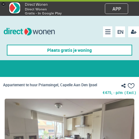
×
Direct Wonen
APP
Direct Wonen
Gratis - In Google Play
EN
acco
Menu
Plaats gratis je woning
make
Appartement te huur Priamsingel, Capelle Aan Den Ijssel
€
475, - p/m
( Excl.)