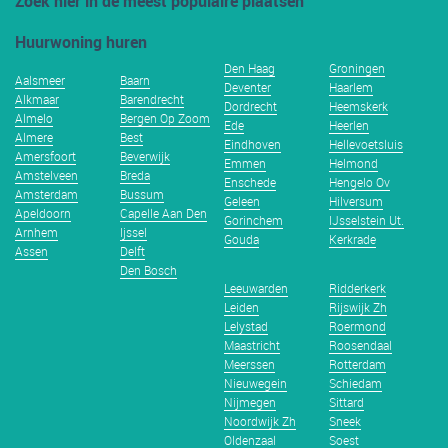
Zoek hier in de meest populaire plaatsen
Huurwoning huren
Den Haag
Groningen
Aalsmeer
Baarn
Deventer
Haarlem
Alkmaar
Barendrecht
Dordrecht
Heemskerk
Almelo
Bergen Op Zoom
Ede
Heerlen
Almere
Best
Eindhoven
Hellevoetsluis
Amersfoort
Beverwijk
Emmen
Helmond
Amstelveen
Breda
Enschede
Hengelo Ov
Amsterdam
Bussum
Geleen
Hilversum
Apeldoorn
Capelle Aan Den
Gorinchem
IJsselstein Ut.
Arnhem
Ijssel
Gouda
Kerkrade
Assen
Delft
Den Bosch
Leeuwarden
Ridderkerk
Leiden
Rijswijk Zh
Lelystad
Roermond
Maastricht
Roosendaal
Meerssen
Rotterdam
Nieuwegein
Schiedam
Nijmegen
Sittard
Noordwijk Zh
Sneek
Oldenzaal
Soest