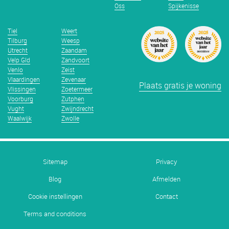
Oss
Spijkenisse
Tiel
Weert
Tilburg
Weesp
Utrecht
Zaandam
Velp Gld
Zandvoort
Venlo
Zeist
Vlaardingen
Zevenaar
Plaats gratis je woning
Vlissingen
Zoetermeer
Voorburg
Zutphen
Vught
Zwijndrecht
Waalwijk
Zwolle
Sitemap
Privacy
Blog
Afmelden
Cookie instellingen
Contact
Terms and conditions