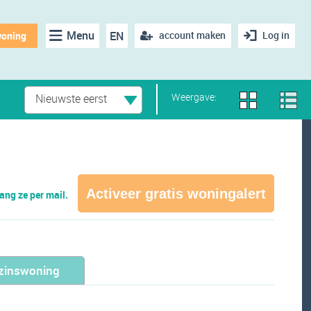
Menu
EN
account maken
Log in
woning
Weergave:
Nieuwste eerst
Activeer gratis woningalert
ng ze per mail.
zinswoning