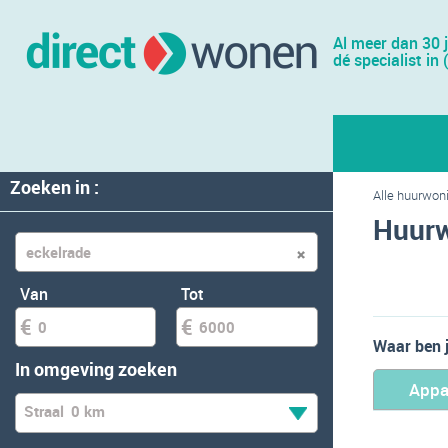
Al meer dan 30 
dé specialist in 
Zoeken in :
Alle huurwon
Huurw
Van
Tot
Waar ben 
In omgeving zoeken
Appa
Straal
0 km