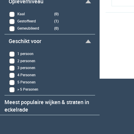
Opleverniveau
Kaal
(0)
Gestoffeerd
(1)
Gemeubileerd
(0)
Geschikt voor
1 persoon
2 personen
3 personen
4 Personen
5 Personen
> 5 Personen
Meest populaire wijken & straten in
eckelrade