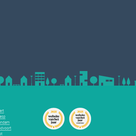
ert
esp
andam
dvoort
st