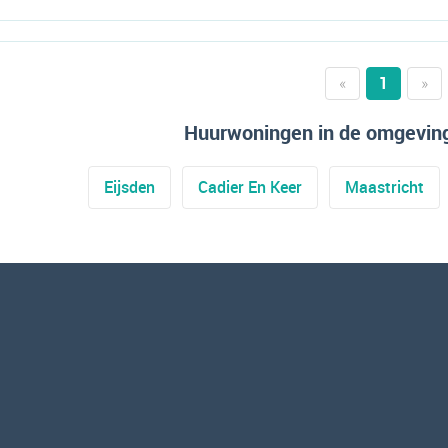
«
1
»
Huurwoningen in de omgeving
Eijsden
Cadier En Keer
Maastricht