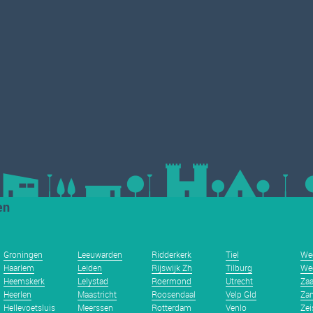
en
Groningen
Leeuwarden
Ridderkerk
Tiel
We
Haarlem
Leiden
Rijswijk Zh
Tilburg
We
Heemskerk
Lelystad
Roermond
Utrecht
Za
Heerlen
Maastricht
Roosendaal
Velp Gld
Zan
Hellevoetsluis
Meerssen
Rotterdam
Venlo
Zei