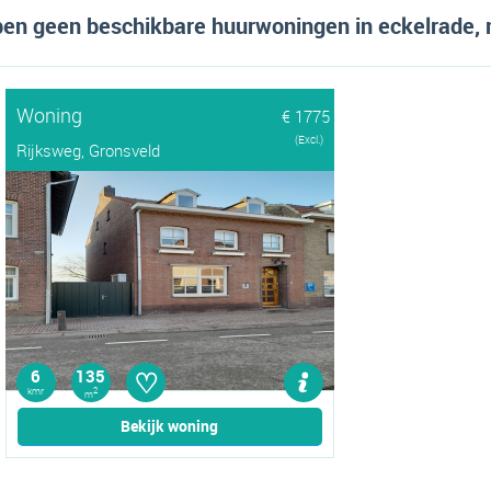
en geen beschikbare huurwoningen in eckelrade, 
Woning
€ 1775
(Excl.)
Rijksweg, Gronsveld
♡
6
135
kmr
2
m
Bekijk woning