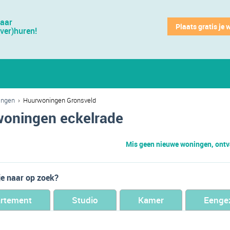
jaar
Plaats gratis je 
(ver)huren!
ingen
›
Huurwoningen Gronsveld
oningen eckelrade
Mis geen nieuwe woningen, ontva
je naar op zoek?
rtement
Studio
Kamer
Eenge