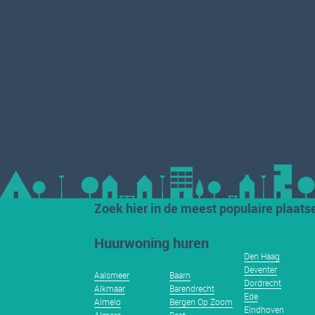
Zoek hier in de meest populaire plaats
Huurwoning huren
Den Haag
Deventer
Aalsmeer
Baarn
Dordrecht
Alkmaar
Barendrecht
Ede
Almelo
Bergen Op Zoom
Eindhoven
Almere
Best