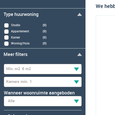
We hebb
Type huurwoning
Studio
(0)
Appartement
(0)
Kamer
(0)
Woning/Huis
(0)
Meer filters
Min. m2
6 m2
Kamers min.
1
Wanneer woonruimte aangeboden
Alle