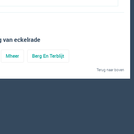
 van eckelrade
Mheer
Berg En Terblijt
Terug naar boven