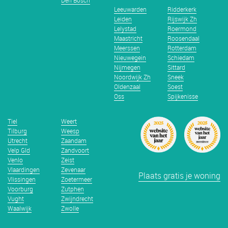
Den Bosch
Leeuwarden
Ridderkerk
Leiden
Rijswijk Zh
Lelystad
Roermond
Maastricht
Roosendaal
Meerssen
Rotterdam
Nieuwegein
Schiedam
Nijmegen
Sittard
Noordwijk Zh
Sneek
Oldenzaal
Soest
Oss
Spijkenisse
Tiel
Weert
Tilburg
Weesp
Utrecht
Zaandam
Velp Gld
Zandvoort
Venlo
Zeist
Vlaardingen
Zevenaar
Plaats gratis je woning
Vlissingen
Zoetermeer
Voorburg
Zutphen
Vught
Zwijndrecht
Waalwijk
Zwolle