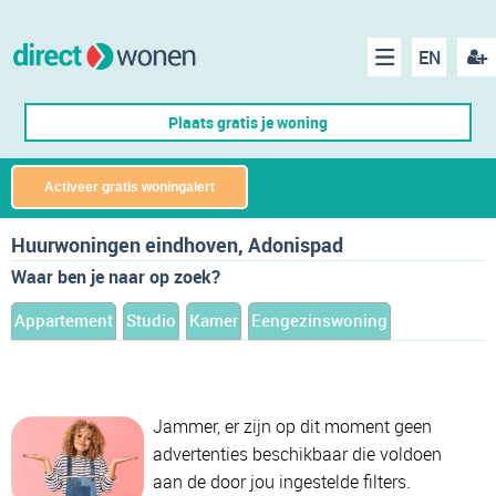
EN
acco
Menu
Plaats gratis je woning
make
Activeer gratis woningalert
Huurwoningen eindhoven, Adonispad
Waar ben je naar op zoek?
Appartement
Studio
Kamer
Eengezinswoning
Jammer, er zijn op dit moment geen
advertenties beschikbaar die voldoen
aan de door jou ingestelde filters.