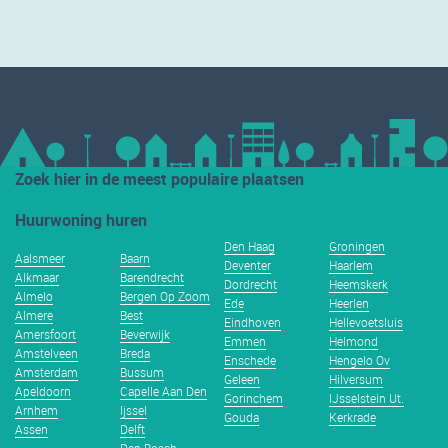
Zoek hier in de meest populaire plaatsen
Huurwoning huren
Den Haag
Groningen
Aalsmeer
Baarn
Deventer
Haarlem
Alkmaar
Barendrecht
Dordrecht
Heemskerk
Almelo
Bergen Op Zoom
Ede
Heerlen
Almere
Best
Eindhoven
Hellevoetsluis
Amersfoort
Beverwijk
Emmen
Helmond
Amstelveen
Breda
Enschede
Hengelo Ov
Amsterdam
Bussum
Geleen
Hilversum
Apeldoorn
Capelle Aan Den
Gorinchem
IJsselstein Ut.
Arnhem
Ijssel
Gouda
Kerkrade
Assen
Delft