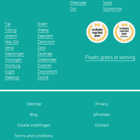
Oldenzaal
Soest
Oss
Spijkenisse
Tiel
Weert
Tilburg
Weesp
Utrecht
Zaandam
Velp Gld
Zandvoort
Venlo
Zeist
Vlaardingen
Zevenaar
Plaats gratis je woning
Vlissingen
Zoetermeer
Voorburg
Zutphen
Vught
Zwijndrecht
Waalwijk
Zwolle
Sitemap
Privacy
Blog
Afmelden
Cookie instellingen
Contact
Terms and conditions