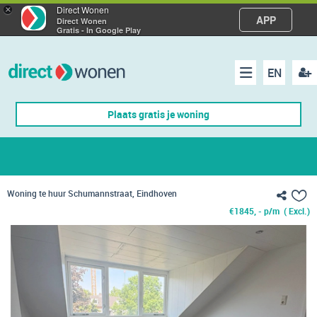
×
Direct Wonen
APP
Direct Wonen
Gratis - In Google Play
EN
acco
Menu
Plaats gratis je woning
make
Woning te huur Schumannstraat, Eindhoven
€
1845, - p/m
( Excl.)