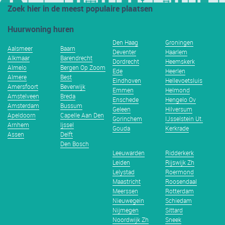
Zoek hier in de meest populaire plaatsen
Huurwoning huren
Den Haag
Groningen
Aalsmeer
Baarn
Deventer
Haarlem
Alkmaar
Barendrecht
Dordrecht
Heemskerk
Almelo
Bergen Op Zoom
Ede
Heerlen
Almere
Best
Eindhoven
Hellevoetsluis
Amersfoort
Beverwijk
Emmen
Helmond
Amstelveen
Breda
Enschede
Hengelo Ov
Amsterdam
Bussum
Geleen
Hilversum
Apeldoorn
Capelle Aan Den
Gorinchem
IJsselstein Ut.
Arnhem
Ijssel
Gouda
Kerkrade
Assen
Delft
Den Bosch
Leeuwarden
Ridderkerk
Leiden
Rijswijk Zh
Lelystad
Roermond
Maastricht
Roosendaal
Meerssen
Rotterdam
Nieuwegein
Schiedam
Nijmegen
Sittard
Noordwijk Zh
Sneek