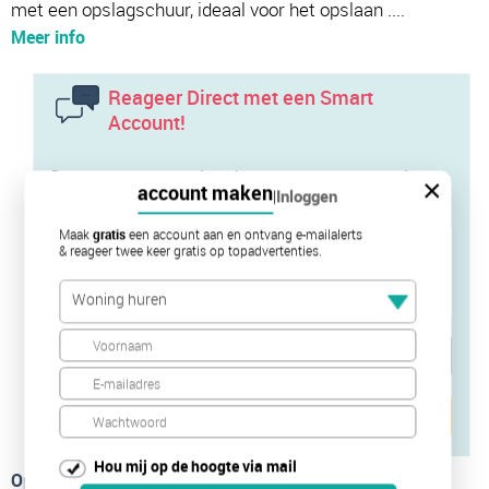
met een opslagschuur, ideaal voor het opslaan ....
Meer info
Reageer Direct met een Smart
Account!
Door te reageren neem je rechtstreeks contact op met de
×
account maken
|
Inloggen
verhuurder of diens makelaar
Maak
gratis
een account aan en ontvang e-mailalerts
& reageer twee keer gratis op topadvertenties.
Woning huren
Verstuur je bericht
Hou mij op de hoogte via mail
Op de kaart