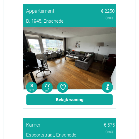
Appartement
€ 2250
(Incl.)
B. 1945, Enschede
♡
3
77
kmr
2
m
Bekijk woning
Kamer
€ 575
(Incl.)
Espoortstraat, Enschede