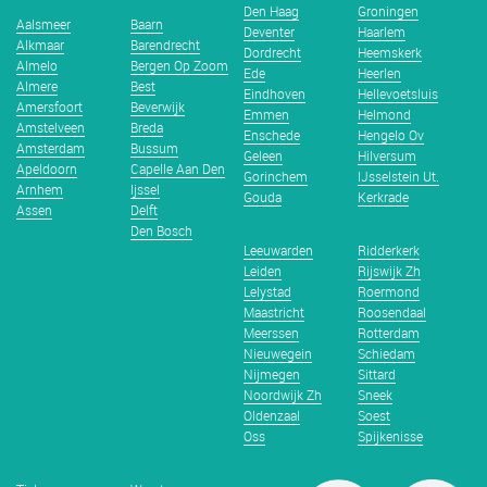
Den Haag
Groningen
Aalsmeer
Baarn
Deventer
Haarlem
Alkmaar
Barendrecht
Dordrecht
Heemskerk
Almelo
Bergen Op Zoom
Ede
Heerlen
Almere
Best
Eindhoven
Hellevoetsluis
Amersfoort
Beverwijk
Emmen
Helmond
Amstelveen
Breda
Enschede
Hengelo Ov
Amsterdam
Bussum
Geleen
Hilversum
Apeldoorn
Capelle Aan Den
Gorinchem
IJsselstein Ut.
Arnhem
Ijssel
Gouda
Kerkrade
Assen
Delft
Den Bosch
Leeuwarden
Ridderkerk
Leiden
Rijswijk Zh
Lelystad
Roermond
Maastricht
Roosendaal
Meerssen
Rotterdam
Nieuwegein
Schiedam
Nijmegen
Sittard
Noordwijk Zh
Sneek
Oldenzaal
Soest
Oss
Spijkenisse