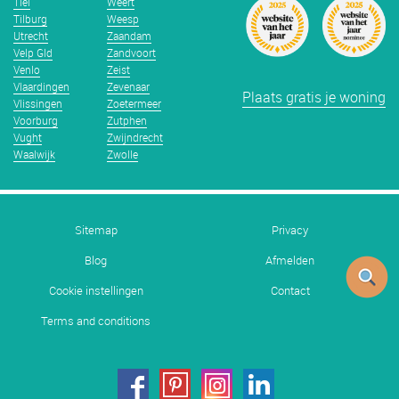
Tiel
Weert
Tilburg
Weesp
Utrecht
Zaandam
Velp Gld
Zandvoort
Venlo
Zeist
Vlaardingen
Zevenaar
Plaats gratis je woning
Vlissingen
Zoetermeer
Voorburg
Zutphen
Vught
Zwijndrecht
Waalwijk
Zwolle
Sitemap
Privacy
Blog
Afmelden
Cookie instellingen
Contact
Terms and conditions