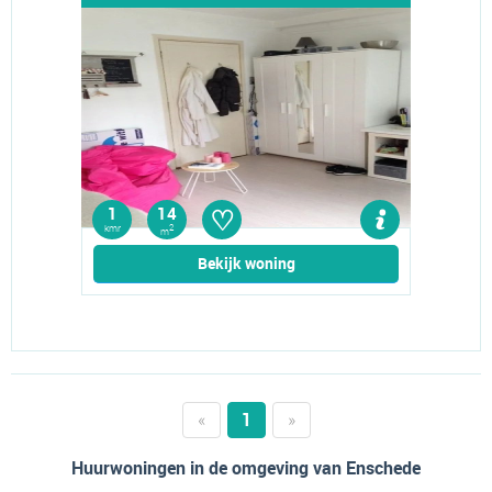
♡
1
14
kmr
2
m
Bekijk woning
«
1
»
Huurwoningen in de omgeving van Enschede