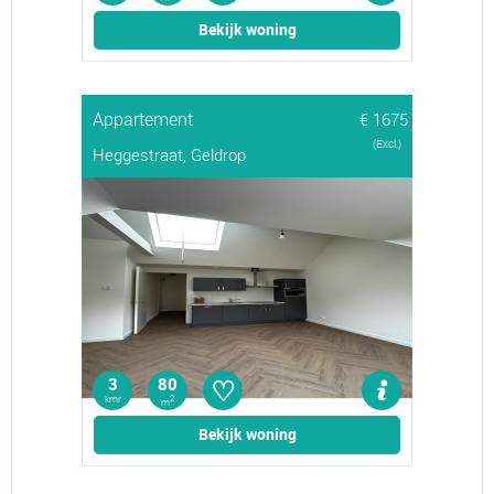
Bekijk woning
Appartement
€ 1675
(Excl.)
Heggestraat, Geldrop
♡
3
80
kmr
2
m
Bekijk woning