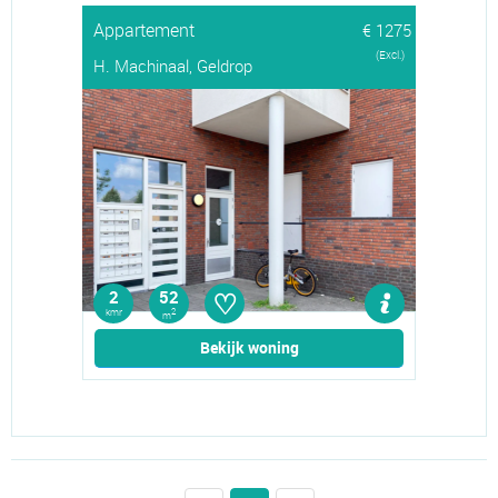
Appartement
€ 1275
(Excl.)
H. Machinaal, Geldrop
♡
2
52
kmr
2
m
Bekijk woning