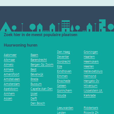
Zoek hier in de meest populaire plaatsen
Huurwoning huren
Den Haag
Groningen
Aalsmeer
Baarn
Deventer
Haarlem
Alkmaar
Barendrecht
Dordrecht
Heemskerk
Almelo
Bergen Op Zoom
Ede
Heerlen
Almere
Best
Eindhoven
Hellevoetsluis
Amersfoort
Beverwijk
Emmen
Helmond
Amstelveen
Breda
Enschede
Hengelo Ov
Amsterdam
Bussum
Geleen
Hilversum
Apeldoorn
Capelle Aan Den
Gorinchem
IJsselstein Ut.
Arnhem
Ijssel
Gouda
Kerkrade
Assen
Delft
Den Bosch
Leeuwarden
Ridderkerk
Leiden
Rijswijk Zh