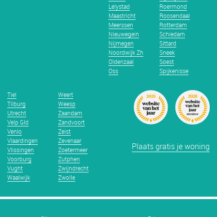
Lelystad
Roermond
Maastricht
Roosendaal
Meerssen
Rotterdam
Nieuwegein
Schiedam
Nijmegen
Sittard
Noordwijk Zh
Sneek
Oldenzaal
Soest
Oss
Spijkenisse
Tiel
Weert
Tilburg
Weesp
Utrecht
Zaandam
Velp Gld
Zandvoort
Venlo
Zeist
Vlaardingen
Zevenaar
Plaats gratis je woning
Vlissingen
Zoetermeer
Voorburg
Zutphen
Vught
Zwijndrecht
Waalwijk
Zwolle