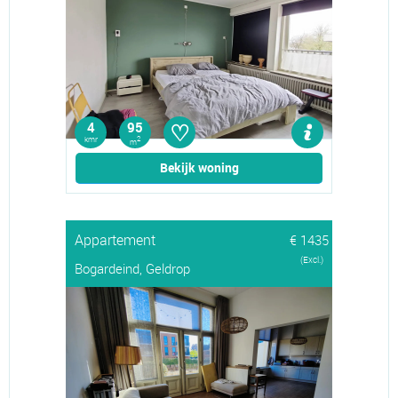
♡
4
95
kmr
2
m
Bekijk woning
Appartement
€ 1435
(Excl.)
Bogardeind, Geldrop