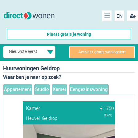
EN
acco
Menu
Plaats gratis je woning
make
Nieuwste eerst
Activeer gratis woningalert
Huurwoningen Geldrop
Waar ben je naar op zoek?
Appartement
Studio
Kamer
Eengezinswoning
Kamer
€ 1750
(Excl.)
Heuvel, Geldrop