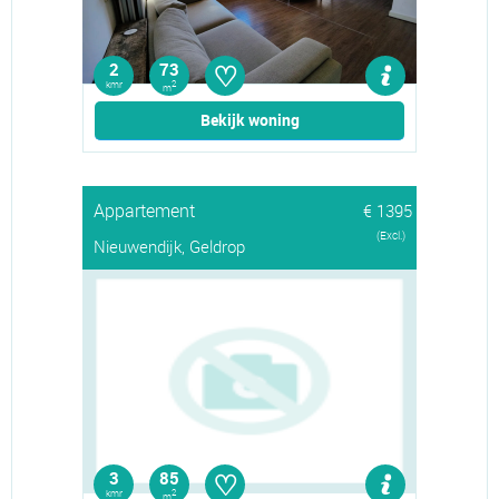
♡
2
73
kmr
2
m
Bekijk woning
Appartement
€ 1395
(Excl.)
Nieuwendijk, Geldrop
♡
3
85
kmr
2
m