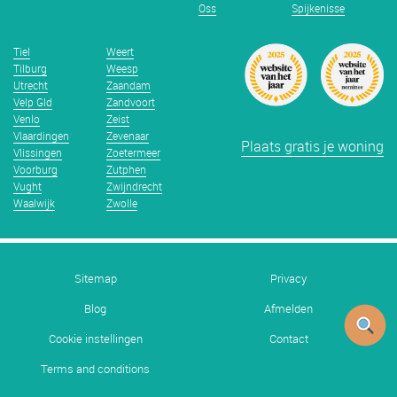
Oss
Spijkenisse
Tiel
Weert
Tilburg
Weesp
Utrecht
Zaandam
Velp Gld
Zandvoort
Venlo
Zeist
Vlaardingen
Zevenaar
Plaats gratis je woning
Vlissingen
Zoetermeer
Voorburg
Zutphen
Vught
Zwijndrecht
Waalwijk
Zwolle
Sitemap
Privacy
Blog
Afmelden
Cookie instellingen
Contact
Terms and conditions