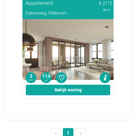
Appartement
€ 2115
(Excl.)
Edeseweg, Wekerom
♡
3
114
kmr
2
m
Bekijk woning
«
1
»