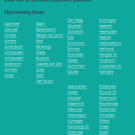
Huurwoning huren
Den Haag
Groningen
Aalsmeer
Baarn
Deventer
Haarlem
Alkmaar
Barendrecht
Dordrecht
Heemskerk
Almelo
Bergen Op Zoom
Ede
Heerlen
Almere
Best
Eindhoven
Hellevoetsluis
Amersfoort
Beverwijk
Emmen
Helmond
Amstelveen
Breda
Enschede
Hengelo Ov
Amsterdam
Bussum
Geleen
Hilversum
Apeldoorn
Capelle Aan Den
Gorinchem
IJsselstein Ut.
Arnhem
Ijssel
Gouda
Kerkrade
Assen
Delft
Den Bosch
Leeuwarden
Ridderkerk
Leiden
Rijswijk Zh
Lelystad
Roermond
Maastricht
Roosendaal
Meerssen
Rotterdam
Nieuwegein
Schiedam
Nijmegen
Sittard
Noordwijk Zh
Sneek
Oldenzaal
Soest