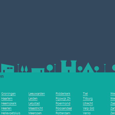
en
Groningen
Leeuwarden
Ridderkerk
Tiel
We
Haarlem
Leiden
Rijswijk Zh
Tilburg
We
Heemskerk
Lelystad
Roermond
Utrecht
Za
Heerlen
Maastricht
Roosendaal
Velp Gld
Zan
Hellevoetsluis
Meerssen
Rotterdam
Venlo
Zei