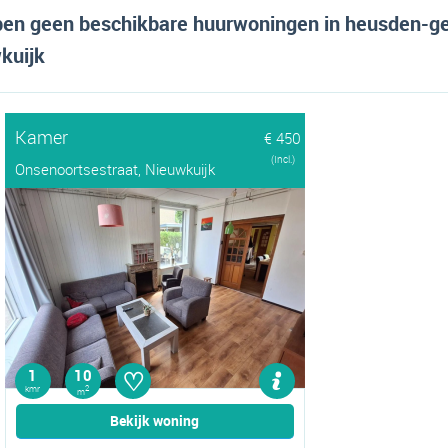
en geen beschikbare huurwoningen in heusden-g
kuijk
Kamer
€ 450
(Incl.)
Onsenoortsestraat, Nieuwkuijk
♡
1
10
kmr
2
m
Bekijk woning