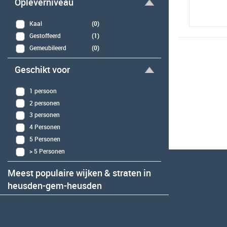
Opleverniveau
Kaal
(0)
Gestoffeerd
(1)
Gemeubileerd
(0)
Geschikt voor
1 persoon
2 personen
3 personen
4 Personen
5 Personen
> 5 Personen
Meest populaire wijken & straten in
heusden-gem-heusden