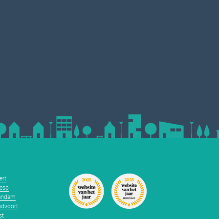
ert
esp
andam
dvoort
st