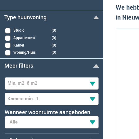
We hebb
in Nieuw
Type huurwoning
Studio
(0)
Appartement
(0)
Kamer
(0)
Woning/Huis
(0)
Meer filters
Min. m2
6 m2
Kamers min.
1
Wanneer woonruimte aangeboden
Alle