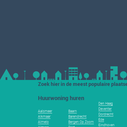
Zoek hier in de meest populaire plaats
Huurwoning huren
Den Haag
Deventer
Aalsmeer
Baarn
Dordrecht
Alkmaar
Barendrecht
Ede
Almelo
Bergen Op Zoom
Eindhoven
Almere
Best