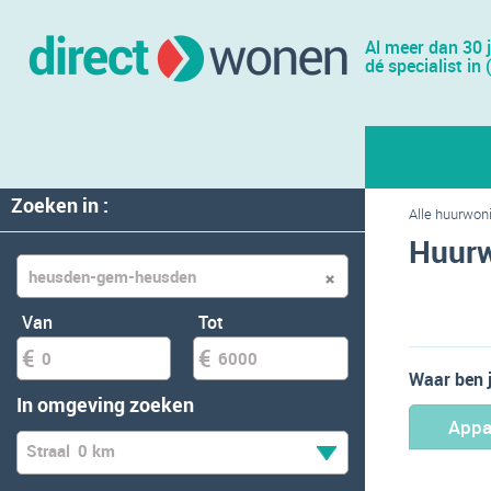
Al meer dan 30 
dé specialist in 
Zoeken in :
Alle huurwon
Huur
Van
Tot
Waar ben 
In omgeving zoeken
Appa
Straal
0 km