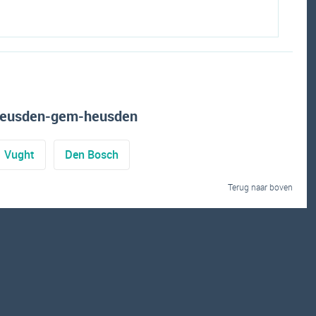
 heusden-gem-heusden
Vught
Den Bosch
Terug naar boven