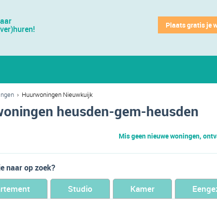
jaar
Plaats gratis je 
(ver)huren!
ingen
›
Huurwoningen Nieuwkuijk
woningen heusden-gem-heusden
Mis geen nieuwe woningen, ontva
je naar op zoek?
rtement
Studio
Kamer
Eenge