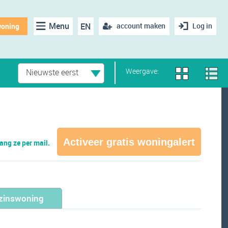
Menu
EN
account maken
Log in
woning
Weergave:
Nieuwste eerst
Activeer gratis woningalert
ng ze per mail.
zinswoning