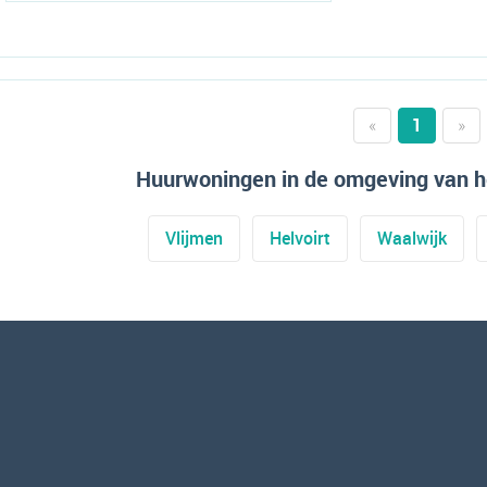
«
1
»
Huurwoningen in de omgeving van
Vlijmen
Helvoirt
Waalwijk