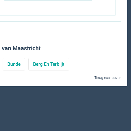
 van Maastricht
Bunde
Berg En Terblijt
Terug naar boven