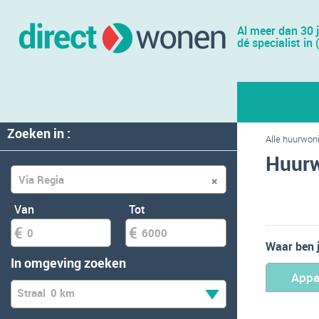
Al meer dan 30 
dé specialist in 
Zoeken in :
Alle huurwon
Huurw
Van
Tot
Waar ben 
In omgeving zoeken
Appa
Straal
0 km