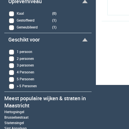
Opleverniveau
Kaal
(0)
Gestoffeerd
(1)
Gemeubileerd
(1)
Geschikt voor
1 persoon
2 personen
3 personen
4 Personen
5 Personen
> 5 Personen
Meest populaire wijken & straten in
Maastricht
Hertogsingel
Brusselsestraat
Statensingel
Sint Annalaan