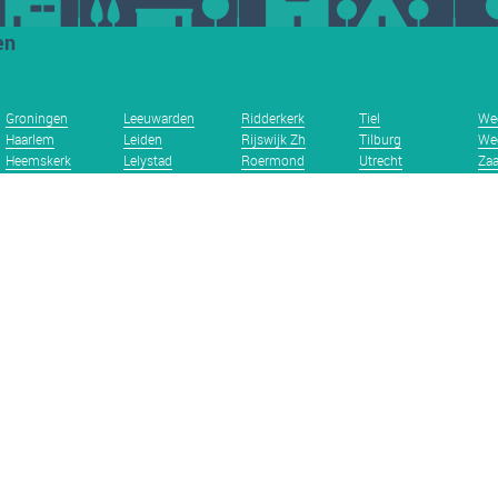
en
Groningen
Leeuwarden
Ridderkerk
Tiel
We
Haarlem
Leiden
Rijswijk Zh
Tilburg
We
Heemskerk
Lelystad
Roermond
Utrecht
Za
Heerlen
Maastricht
Roosendaal
Velp Gld
Zan
Hellevoetsluis
Meerssen
Rotterdam
Venlo
Zei
Helmond
Nieuwegein
Schiedam
Vlaardingen
Zev
Hengelo Ov
Nijmegen
Sittard
Vlissingen
Zoe
Hilversum
Noordwijk Zh
Sneek
Voorburg
Zu
IJsselstein Ut.
Oldenzaal
Soest
Vught
Zwi
Kerkrade
Oss
Spijkenisse
Waalwijk
Zwo
Privacy
Blog
Contact
Terms and conditions