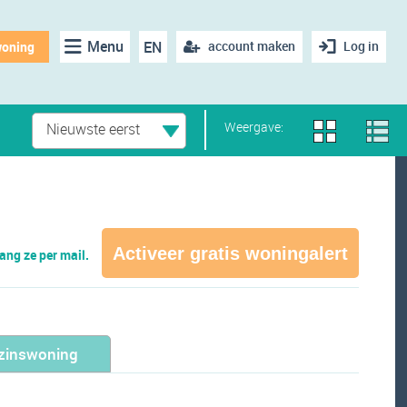
Menu
EN
account maken
Log in
woning
Weergave:
Nieuwste eerst
Activeer gratis woningalert
ng ze per mail.
zinswoning