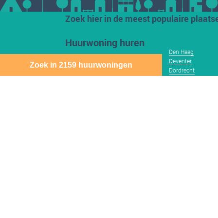
Zoek hier in de meest populaire plaats
Huurwoning huren
Den Haag
Deventer
Zoek in 2159 huurwoningen
Aalsmeer
Baarn
Dordrecht
Alkmaar
Barendrecht
Ede
Almelo
Bergen Op Zoom
Eindhoven
Almere
Best
Emmen
Amersfoort
Beverwijk
Enschede
Amstelveen
Breda
Geleen
Amsterdam
Bussum
Gorinchem
Apeldoorn
Capelle Aan Den
Gouda
Arnhem
Ijssel
Assen
Delft
Den Bosch
Download gratis de Direct Wonen app
Sitemap
Cookie instellingen