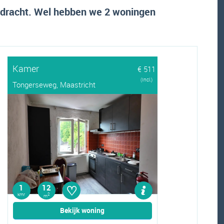
pdracht. Wel hebben we 2 woningen
Kamer
€ 511
(Incl.)
Tongerseweg, Maastricht
♡
1
12
kmr
2
m
Bekijk woning