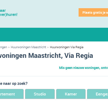
jaar
Plaats gratis je 
(ver)huren!
ingen
›
Huurwoningen Maastricht
›
Huurwoningen Via Regia
oningen Maastricht, Via Regia
Mis geen nieuwe woningen, ontva
je naar op zoek?
rtement
Studio
Kamer
Eenge