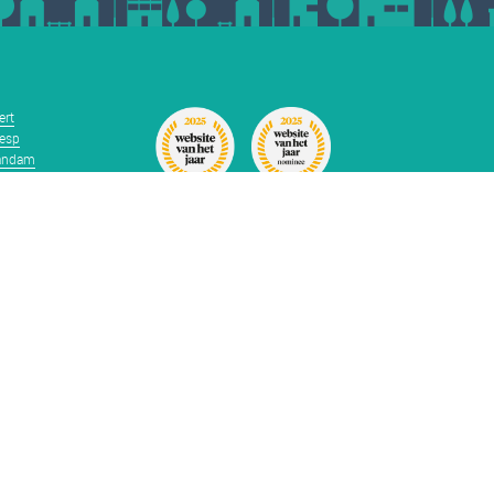
ert
esp
andam
dvoort
st
enaar
Plaats gratis je woning
termeer
tphen
jndrecht
lle
Afmelden
facebook
pinterest
linkedin
instagram