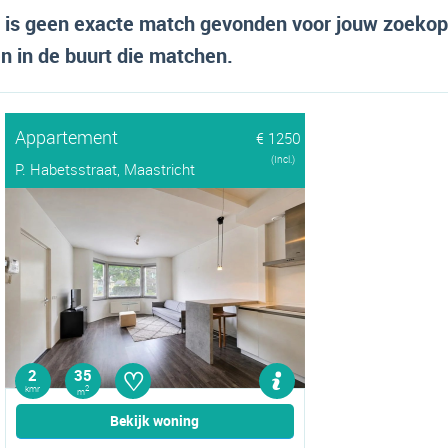
er is geen exacte match gevonden voor jouw zoeko
 in de buurt die matchen.
Appartement
€ 1250
(Incl.)
P. Habetsstraat, Maastricht
♡
2
35
kmr
2
m
Bekijk woning