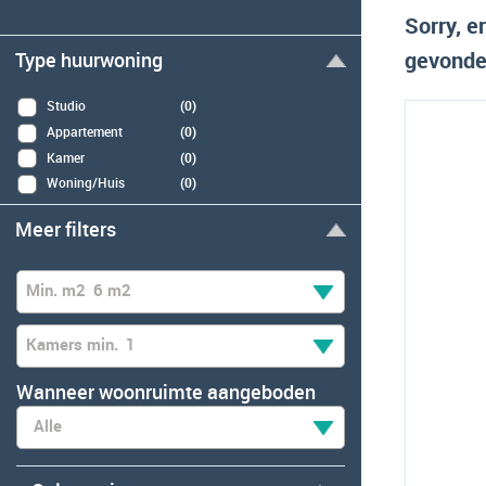
Sorry, 
gevonden
Type huurwoning
Studio
(0)
Appartement
(0)
Kamer
(0)
Woning/Huis
(0)
Meer filters
Min. m2
6 m2
Kamers min.
1
Wanneer woonruimte aangeboden
Alle