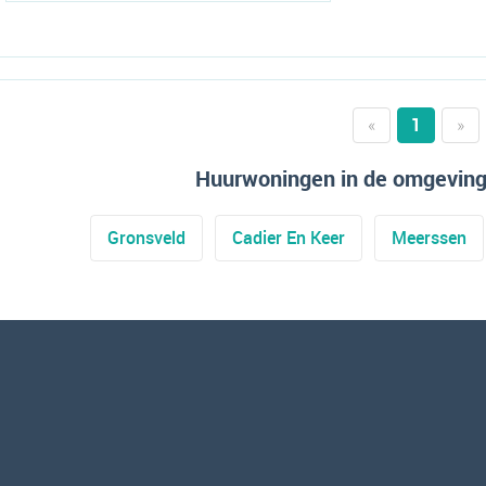
«
1
»
Huurwoningen in de omgeving
Gronsveld
Cadier En Keer
Meerssen