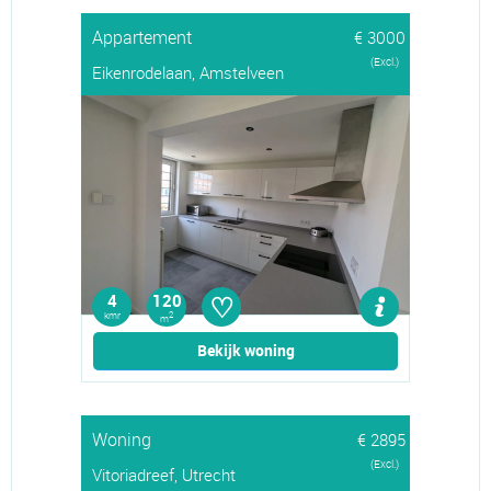
Appartement
€ 3000
(Excl.)
Eikenrodelaan, Amstelveen
♡
4
120
kmr
2
m
Bekijk woning
Woning
€ 2895
(Excl.)
Vitoriadreef, Utrecht