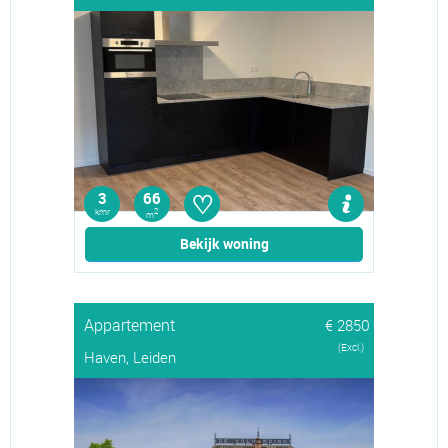
♡
3
66
kmr
2
m
Bekijk woning
Appartement
€ 2850
(Excl.)
Haven, Leiden