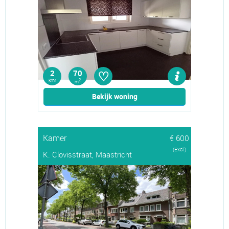
♡
2
70
kmr
2
m
Bekijk woning
Kamer
€ 600
(Excl.)
K. Clovisstraat, Maastricht