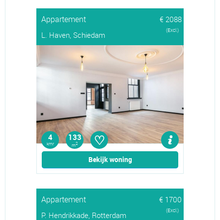
Appartement
€ 2088
(Excl.)
L. Haven, Schiedam
♡
4
133
kmr
2
m
Bekijk woning
Appartement
€ 1700
(Excl.)
P. Hendrikkade, Rotterdam