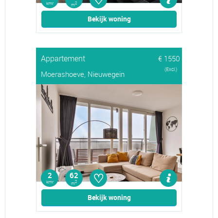
kmr
2
m
Bekijk woning
Appartement
€ 1550
(Excl.)
Moerashoeve, Nieuwegein
♡
2
62
kmr
2
m
Bekijk woning