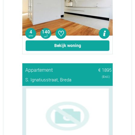
♡
4
140
kmr
2
m
Bekijk woning
Appartement
€ 1895
(Excl.)
S. Ignatiusstraat, Breda