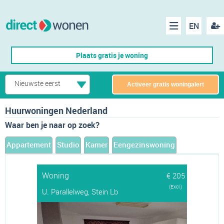
EN
acco
Menu
Plaats gratis je woning
make
Nieuwste eerst
Activeer gratis woningalert
Huurwoningen Nederland
Waar ben je naar op zoek?
Appartement
Studio
Kamer
Eengezinswoning
Woning
€ 205
(Excl.)
U. Parallelweg, Stein Lb