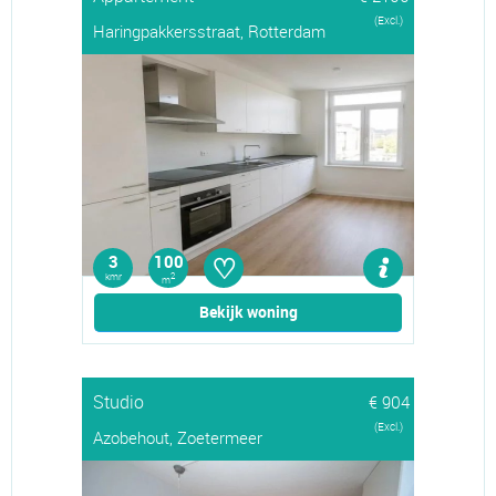
(Excl.)
Haringpakkersstraat, Rotterdam
♡
3
100
kmr
2
m
Bekijk woning
Studio
€ 904
(Excl.)
Azobehout, Zoetermeer