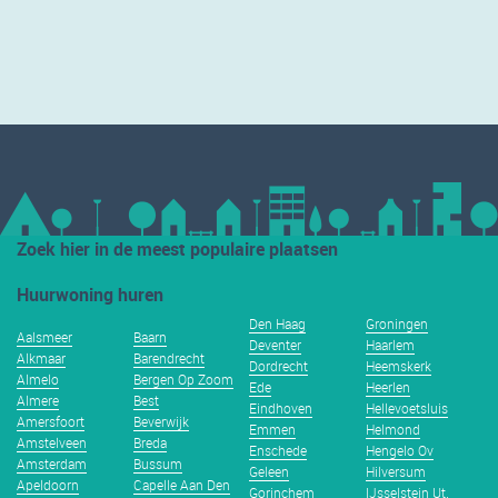
Zoek hier in de meest populaire plaatsen
Huurwoning huren
Den Haag
Groningen
Aalsmeer
Baarn
Deventer
Haarlem
Alkmaar
Barendrecht
Dordrecht
Heemskerk
Almelo
Bergen Op Zoom
Ede
Heerlen
Almere
Best
Eindhoven
Hellevoetsluis
Amersfoort
Beverwijk
Emmen
Helmond
Amstelveen
Breda
Enschede
Hengelo Ov
Amsterdam
Bussum
Geleen
Hilversum
Apeldoorn
Capelle Aan Den
Gorinchem
IJsselstein Ut.