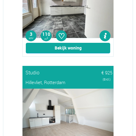
♡
3
110
kmr
2
m
Bekijk woning
Studio
€ 925
(Excl.)
Hillevliet, Rotterdam