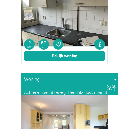
♡
2
57
kmr
2
m
Bekijk woning
Woning
€
2750
(Excl.)
Achterambachtseweg, Hendrik-Ido-Ambacht