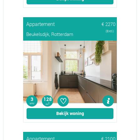
Appartement
€ 2270
(Excl.)
Beukelsdijk, Rotterdam
♡
3
128
kmr
2
m
Bekijk woning
Appartement
€ 2100