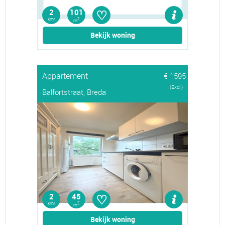
♡
2
101
kmr
2
m
Bekijk woning
Appartement
€ 1595
(Excl.)
Balfortstraat, Breda
♡
2
45
kmr
2
m
Bekijk woning