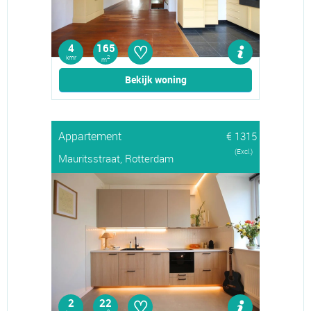
♡
4
165
kmr
2
m
Bekijk woning
Appartement
€ 1315
(Excl.)
Mauritsstraat, Rotterdam
♡
2
22