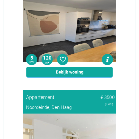
♡
5
120
kmr
2
m
Bekijk woning
Appartement
€ 3500
(Excl.)
Noordeinde, Den Haag