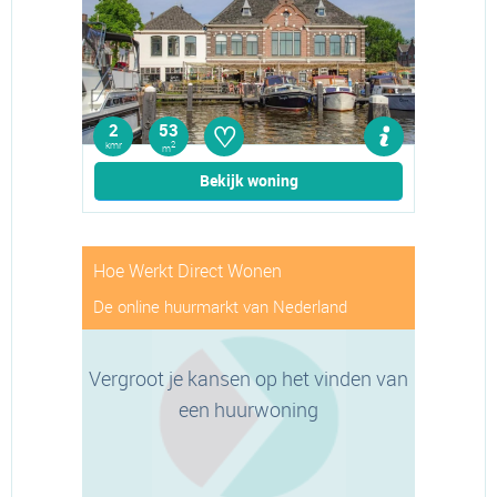
♡
2
53
kmr
2
m
Bekijk woning
Hoe Werkt Direct Wonen
De online huurmarkt van Nederland
Vergroot je kansen op het vinden van
een huurwoning