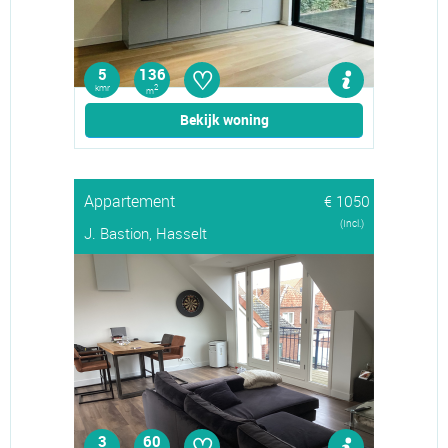
♡
5
136
kmr
2
m
Bekijk woning
Appartement
€ 1050
(Incl.)
J. Bastion, Hasselt
♡
3
60