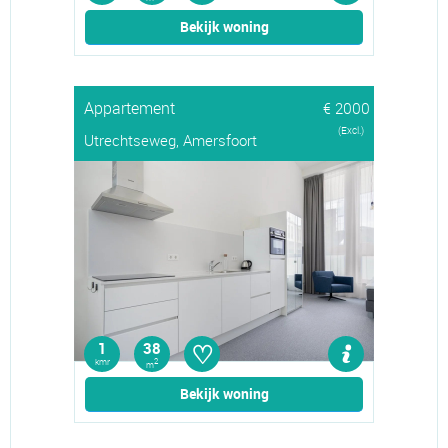
Bekijk woning
Appartement
€ 2000
(Excl.)
Utrechtseweg, Amersfoort
♡
1
38
kmr
2
m
Bekijk woning