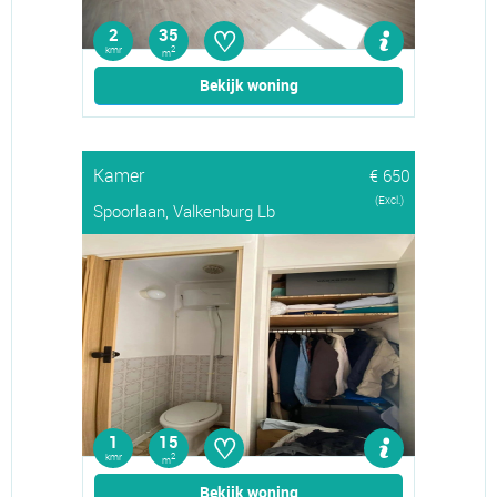
♡
2
35
kmr
2
m
Bekijk woning
Kamer
€ 650
(Excl.)
Spoorlaan, Valkenburg Lb
♡
1
15
kmr
2
m
Bekijk woning