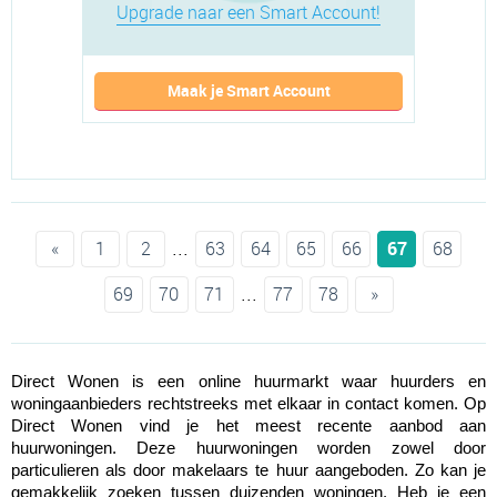
Upgrade naar een Smart Account!
Maak je Smart Account
...
«
1
2
63
64
65
66
67
68
...
69
70
71
77
78
»
Direct Wonen is een online huurmarkt waar huurders en 
woningaanbieders rechtstreeks met elkaar in contact komen. Op 
Direct Wonen vind je het meest recente aanbod aan 
huurwoningen. Deze huurwoningen worden zowel door 
particulieren als door makelaars te huur aangeboden. Zo kan je 
gemakkelijk zoeken tussen duizenden woningen. Heb je een 