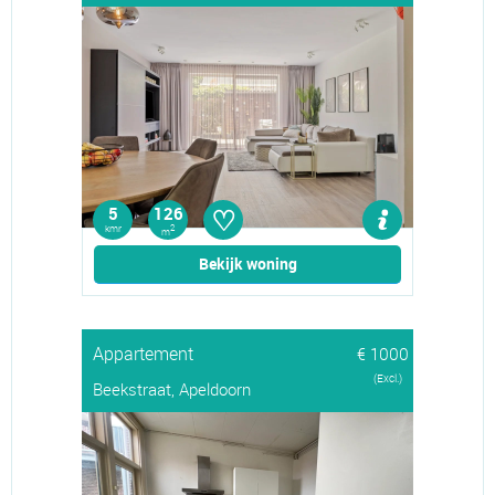
♡
5
126
kmr
2
m
Bekijk woning
Appartement
€ 1000
(Excl.)
Beekstraat, Apeldoorn