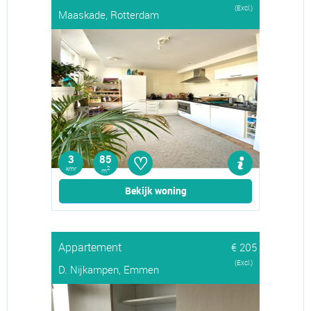
(Excl.)
Maaskade, Rotterdam
♡
3
85
kmr
2
m
Bekijk woning
Appartement
€ 205
(Excl.)
D. Nijkampen, Emmen