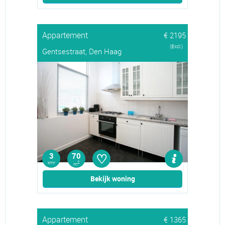
Appartement
€ 2195
(Excl.)
Gentsestraat, Den Haag
♡
3
70
kmr
2
m
Bekijk woning
Appartement
€ 1365