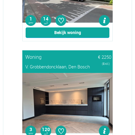
♡
1
14
kmr
2
m
Bekijk woning
Woning
€ 2250
(Excl.)
V. Grobbendoncklaan, Den Bosch
♡
3
120
kmr
2
m