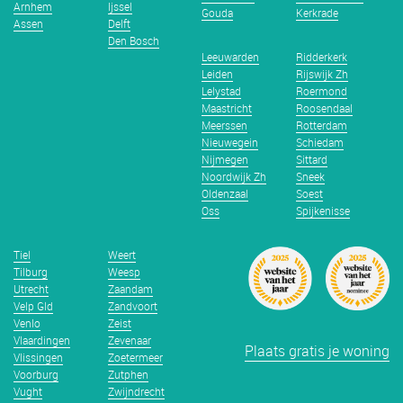
Arnhem
Ijssel
Gouda
Kerkrade
Assen
Delft
Den Bosch
Leeuwarden
Ridderkerk
Leiden
Rijswijk Zh
Lelystad
Roermond
Maastricht
Roosendaal
Meerssen
Rotterdam
Nieuwegein
Schiedam
Nijmegen
Sittard
Noordwijk Zh
Sneek
Oldenzaal
Soest
Oss
Spijkenisse
Tiel
Weert
Tilburg
Weesp
Utrecht
Zaandam
Velp Gld
Zandvoort
Venlo
Zeist
Vlaardingen
Zevenaar
Plaats gratis je woning
Vlissingen
Zoetermeer
Voorburg
Zutphen
Vught
Zwijndrecht