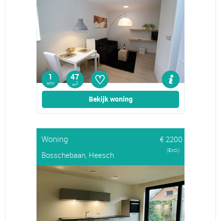
♡
1
47
kmr
2
m
Bekijk woning
Woning
€ 2200
(Excl.)
Bosschebaan, Heesch