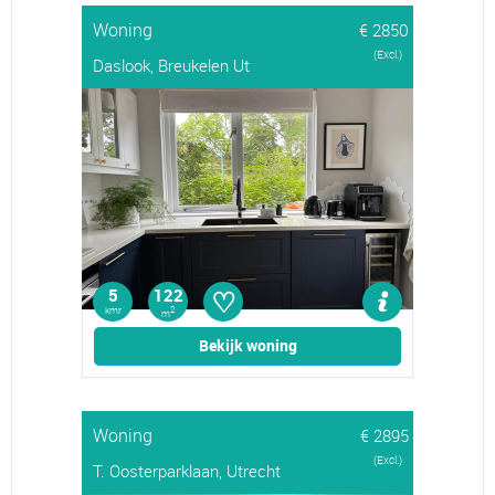
Woning
€ 2850
(Excl.)
Daslook, Breukelen Ut
♡
5
122
kmr
2
m
Bekijk woning
Woning
€ 2895
(Excl.)
T. Oosterparklaan, Utrecht