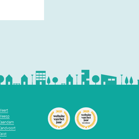
Weert
Weesp
Zaandam
Zandvoort
Zeist