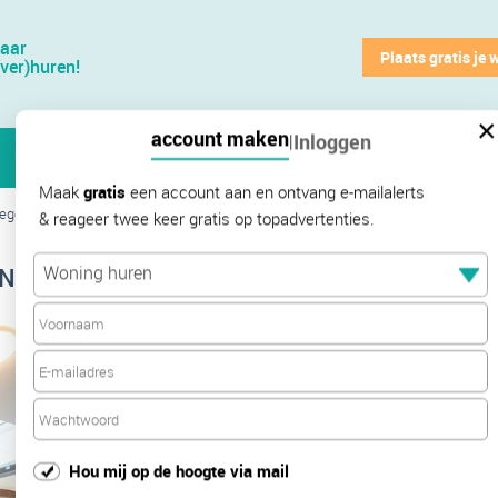
jaar
Plaats gratis je 
(ver)huren!
×
account maken
Inloggen
|
Maak
gratis
een account aan en ontvang e-mailalerts
megen
›
Huurwoningen Berg en Dalseweg
& reageer twee keer gratis op topadvertenties.
€
182
Woning huren
 Nijmegen
Hou mij op de hoogte via mail