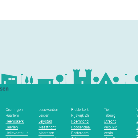
tsen
Groningen
Leeuwarden
Ridderkerk
Tiel
Haarlem
Leiden
Rijswijk Zh
Tilburg
Heemskerk
Lelystad
Roermond
Utrecht
Heerlen
Maastricht
Roosendaal
Velp Gld
Hellevoetsluis
Meerssen
Rotterdam
Venlo