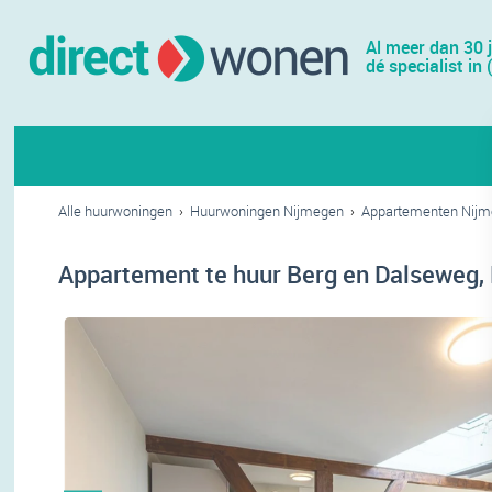
Al meer dan 30 
dé specialist in 
Alle huurwoningen
›
Huurwoningen Nijmegen
›
Appartementen Nij
Appartement te huur Berg en Dalseweg,