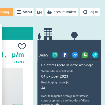
Menu
EN
account maken
Log in
woning
1, - p/m
Delen :
( Excl.)
Geïnteresseerd in deze woning?
Verhuurder is actief sinds:
04 oktober 2023
Bezichtiging mogelijk:
Ja
Door te reageren neem je rechtstreeks
contact op met de verhuurder of diens
makelaar