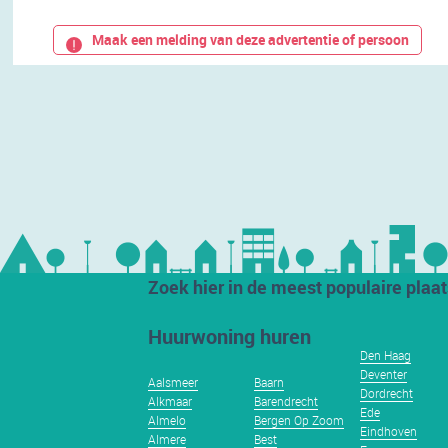
Maak een melding van deze advertentie of persoon
Zoek hier in de meest populaire plaa
Huurwoning huren
Den Haag
Deventer
Aalsmeer
Baarn
Dordrecht
Alkmaar
Barendrecht
Ede
Almelo
Bergen Op Zoom
Eindhoven
Almere
Best