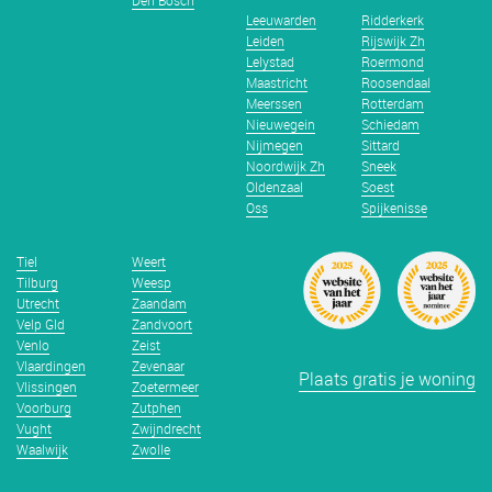
Den Bosch
Leeuwarden
Ridderkerk
Leiden
Rijswijk Zh
Lelystad
Roermond
Maastricht
Roosendaal
Meerssen
Rotterdam
Nieuwegein
Schiedam
Nijmegen
Sittard
Noordwijk Zh
Sneek
Oldenzaal
Soest
Oss
Spijkenisse
Tiel
Weert
Tilburg
Weesp
Utrecht
Zaandam
Velp Gld
Zandvoort
Venlo
Zeist
Vlaardingen
Zevenaar
Plaats gratis je woning
Vlissingen
Zoetermeer
Voorburg
Zutphen
Vught
Zwijndrecht
Waalwijk
Zwolle