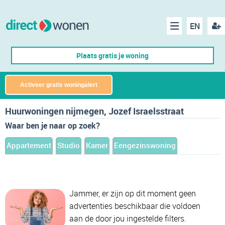
EN
acco
Menu
Plaats gratis je woning
make
Activeer gratis woningalert
Huurwoningen nijmegen, Jozef Israelsstraat
Waar ben je naar op zoek?
Appartement
Studio
Kamer
Eengezinswoning
Jammer, er zijn op dit moment geen
advertenties beschikbaar die voldoen
aan de door jou ingestelde filters.