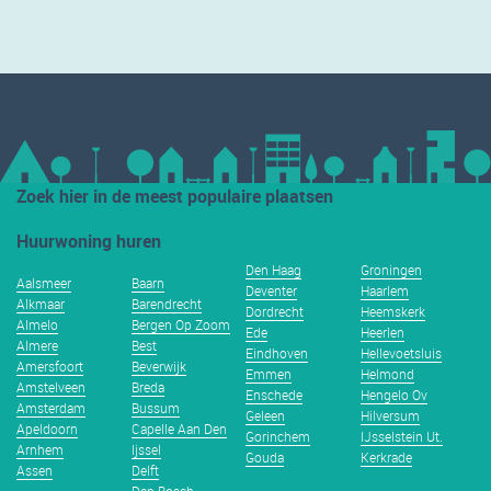
Zoek hier in de meest populaire plaatsen
Huurwoning huren
Den Haag
Groningen
Aalsmeer
Baarn
Deventer
Haarlem
Alkmaar
Barendrecht
Dordrecht
Heemskerk
Almelo
Bergen Op Zoom
Ede
Heerlen
Almere
Best
Eindhoven
Hellevoetsluis
Amersfoort
Beverwijk
Emmen
Helmond
Amstelveen
Breda
Enschede
Hengelo Ov
Amsterdam
Bussum
Geleen
Hilversum
Apeldoorn
Capelle Aan Den
Gorinchem
IJsselstein Ut.
Arnhem
Ijssel
Gouda
Kerkrade
Assen
Delft