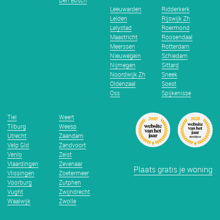
Den Bosch
Leeuwarden
Ridderkerk
Leiden
Rijswijk Zh
Lelystad
Roermond
Maastricht
Roosendaal
Meerssen
Rotterdam
Nieuwegein
Schiedam
Nijmegen
Sittard
Noordwijk Zh
Sneek
Oldenzaal
Soest
Oss
Spijkenisse
Tiel
Weert
Tilburg
Weesp
Utrecht
Zaandam
Velp Gld
Zandvoort
Venlo
Zeist
Vlaardingen
Zevenaar
Plaats gratis je woning
Vlissingen
Zoetermeer
Voorburg
Zutphen
Vught
Zwijndrecht
Waalwijk
Zwolle