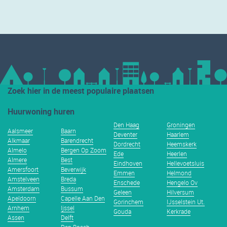
Zoek hier in de meest populaire plaatsen
Huurwoning huren
Den Haag
Groningen
Aalsmeer
Baarn
Deventer
Haarlem
Alkmaar
Barendrecht
Dordrecht
Heemskerk
Almelo
Bergen Op Zoom
Ede
Heerlen
Almere
Best
Eindhoven
Hellevoetsluis
Amersfoort
Beverwijk
Emmen
Helmond
Amstelveen
Breda
Enschede
Hengelo Ov
Amsterdam
Bussum
Geleen
Hilversum
Apeldoorn
Capelle Aan Den
Gorinchem
IJsselstein Ut.
Arnhem
Ijssel
Gouda
Kerkrade
Assen
Delft