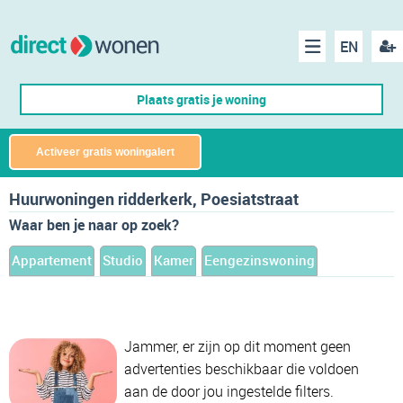
EN
acco
Menu
Plaats gratis je woning
make
Activeer gratis woningalert
Huurwoningen ridderkerk, Poesiatstraat
Waar ben je naar op zoek?
Appartement
Studio
Kamer
Eengezinswoning
Jammer, er zijn op dit moment geen
advertenties beschikbaar die voldoen
aan de door jou ingestelde filters.