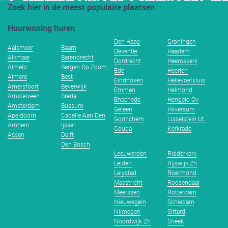
Zoek hier in de meest populaire plaatsen
Huurwoning huren
Den Haag
Groningen
Aalsmeer
Baarn
Deventer
Haarlem
Alkmaar
Barendrecht
Dordrecht
Heemskerk
Almelo
Bergen Op Zoom
Ede
Heerlen
Almere
Best
Eindhoven
Hellevoetsluis
Amersfoort
Beverwijk
Emmen
Helmond
Amstelveen
Breda
Enschede
Hengelo Ov
Amsterdam
Bussum
Geleen
Hilversum
Apeldoorn
Capelle Aan Den
Gorinchem
IJsselstein Ut.
Arnhem
Ijssel
Gouda
Kerkrade
Assen
Delft
Den Bosch
Leeuwarden
Ridderkerk
Leiden
Rijswijk Zh
Lelystad
Roermond
Maastricht
Roosendaal
Meerssen
Rotterdam
Nieuwegein
Schiedam
Nijmegen
Sittard
Noordwijk Zh
Sneek