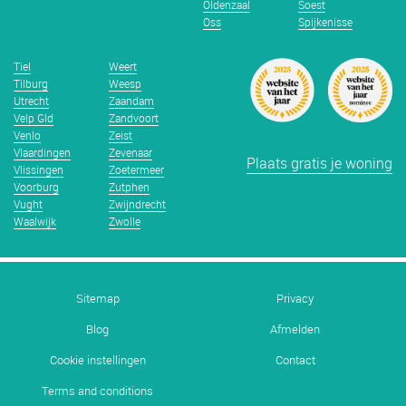
Oldenzaal
Soest
Oss
Spijkenisse
Tiel
Weert
Tilburg
Weesp
Utrecht
Zaandam
Velp Gld
Zandvoort
Venlo
Zeist
Vlaardingen
Zevenaar
Plaats gratis je woning
Vlissingen
Zoetermeer
Voorburg
Zutphen
Vught
Zwijndrecht
Waalwijk
Zwolle
Sitemap
Privacy
Blog
Afmelden
Cookie instellingen
Contact
Terms and conditions