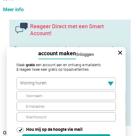
Meer info
Reageer Direct met een Smart
Account!
Door te reageren neem je rechtstreeks contact op met de
×
account maken
|
Inloggen
verhuurder of diens makelaar
Maak
gratis
een account aan en ontvang e-mailalerts
& reageer twee keer gratis op topadvertenties.
Woning huren
Verstuur je bericht
Hou mij op de hoogte via mail
Op de kaart