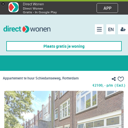
×
Direct Wonen
APP
Direct Wonen
Gratis - In Google Play
EN
acco
Menu
Plaats gratis je woning
make
Appartement te huur Schiedamseweg, Rotterdam
€
2100, - p/m
( Excl.)