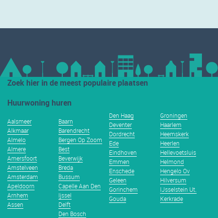
Zoek hier in de meest populaire plaatsen
Huurwoning huren
Den Haag
Groningen
Aalsmeer
Baarn
Deventer
Haarlem
Alkmaar
Barendrecht
Dordrecht
Heemskerk
Almelo
Bergen Op Zoom
Ede
Heerlen
Almere
Best
Eindhoven
Hellevoetsluis
Amersfoort
Beverwijk
Emmen
Helmond
Amstelveen
Breda
Enschede
Hengelo Ov
Amsterdam
Bussum
Geleen
Hilversum
Apeldoorn
Capelle Aan Den
Gorinchem
IJsselstein Ut.
Arnhem
Ijssel
Gouda
Kerkrade
Assen
Delft
Den Bosch