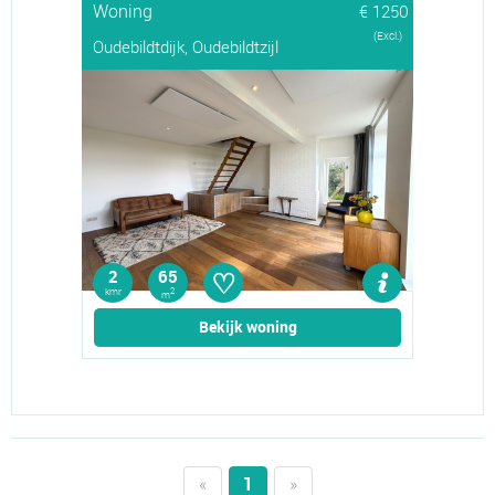
Woning
€ 1250
(Excl.)
Oudebildtdijk, Oudebildtzijl
♡
2
65
kmr
2
m
Bekijk woning
«
1
»