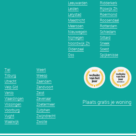
Leeuwarden
Ridderkerk
Leiden
Rijswijk Zh
Lelystad
Roermond
Maastricht
Roosendaal
Meerssen
Rotterdam
Nieuwegein
Schiedam
Nijmegen
Sittard
Noordwijk Zh
Sneek
Oldenzaal
Soest
Oss
Spijkenisse
Tiel
Weert
Tilburg
Weesp
Utrecht
Zaandam
Velp Gld
Zandvoort
Venlo
Zeist
Vlaardingen
Zevenaar
Plaats gratis je woning
Vlissingen
Zoetermeer
Voorburg
Zutphen
Vught
Zwijndrecht
Waalwijk
Zwolle