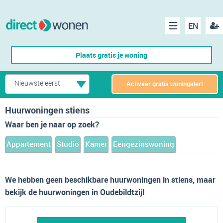
EN
acco
Menu
Plaats gratis je woning
make
Nieuwste eerst
Activeer gratis woningalert
Huurwoningen stiens
Waar ben je naar op zoek?
Appartement
Studio
Kamer
Eengezinswoning
We hebben geen beschikbare huurwoningen in stiens, maar
bekijk de huurwoningen in Oudebildtzijl