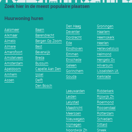
Zoek hier in de meest populaire plaatsen
Huurwoning huren
Den Haag
Groningen
Aalsmeer
Baarn
Deventer
Haarlem
Alkmaar
Barendrecht
Dordrecht
Heemskerk
Almelo
Bergen Op Zoom
Ede
Heerlen
Almere
Best
Eindhoven
Hellevoetsluis
Amersfoort
Beverwijk
Emmen
Helmond
Amstelveen
Breda
Enschede
Hengelo Ov
Amsterdam
Bussum
Geleen
Hilversum
Apeldoorn
Capelle Aan Den
Gorinchem
IJsselstein Ut.
Arnhem
Ijssel
Gouda
Kerkrade
Assen
Delft
Den Bosch
Leeuwarden
Ridderkerk
Leiden
Rijswijk Zh
Lelystad
Roermond
Maastricht
Roosendaal
Meerssen
Rotterdam
Nieuwegein
Schiedam
Nijmegen
Sittard
Noordwijk Zh
Sneek