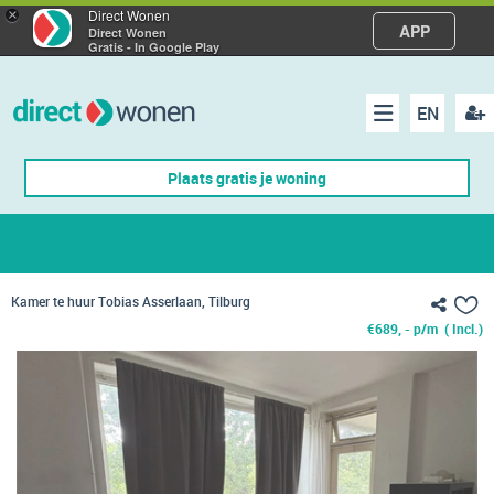
×
Direct Wonen
APP
Direct Wonen
Gratis - In Google Play
EN
acco
Menu
Plaats gratis je woning
make
Kamer te huur Tobias Asserlaan, Tilburg
€
689, - p/m
( Incl.)