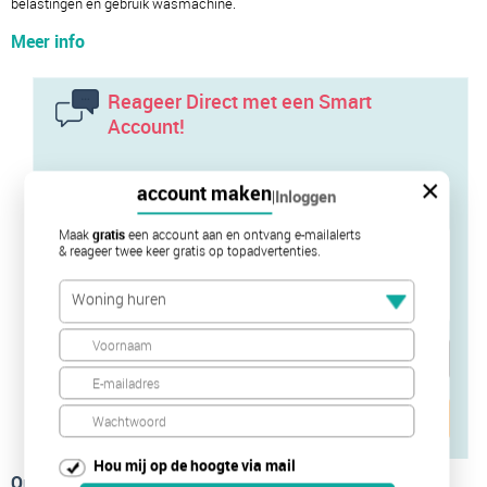
belastingen en gebruik wasmachine.
Meer info
Reageer Direct met een Smart
Account!
Door te reageren neem je rechtstreeks contact op met de
×
account maken
|
Inloggen
verhuurder of diens makelaar
Maak
gratis
een account aan en ontvang e-mailalerts
& reageer twee keer gratis op topadvertenties.
Woning huren
Verstuur je bericht
Hou mij op de hoogte via mail
Op de kaart