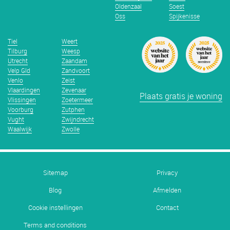
Oldenzaal
Soest
Oss
Spijkenisse
Tiel
Weert
Tilburg
Weesp
Utrecht
Zaandam
Velp Gld
Zandvoort
Venlo
Zeist
Vlaardingen
Zevenaar
Plaats gratis je woning
Vlissingen
Zoetermeer
Voorburg
Zutphen
Vught
Zwijndrecht
Waalwijk
Zwolle
Sitemap
Privacy
Blog
Afmelden
Cookie instellingen
Contact
Terms and conditions