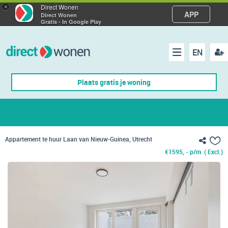
×
Direct Wonen
APP
Direct Wonen
Gratis - In Google Play
EN
acco
Menu
Plaats gratis je woning
make
Appartement te huur Laan van Nieuw-Guinea, Utrecht
€
1595, - p/m
( Excl.)