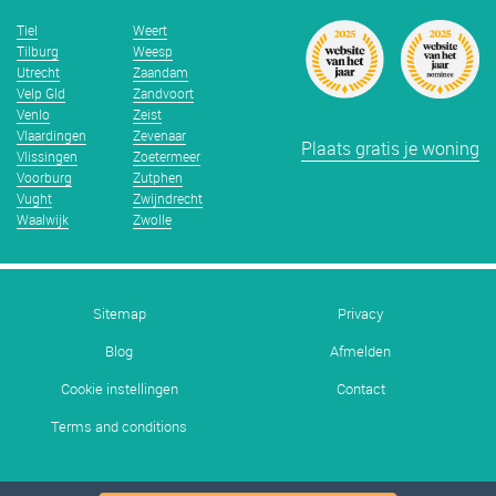
Tiel
Weert
Tilburg
Weesp
Utrecht
Zaandam
Velp Gld
Zandvoort
Venlo
Zeist
Vlaardingen
Zevenaar
Plaats gratis je woning
Vlissingen
Zoetermeer
Voorburg
Zutphen
Vught
Zwijndrecht
Waalwijk
Zwolle
Sitemap
Privacy
Blog
Afmelden
Cookie instellingen
Contact
Terms and conditions