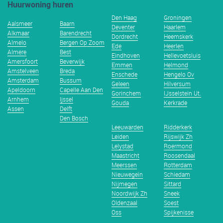
Huurwoning huren
Den Haag
Groningen
Aalsmeer
Baarn
Deventer
Haarlem
Alkmaar
Barendrecht
Dordrecht
Heemskerk
Almelo
Bergen Op Zoom
Ede
Heerlen
Almere
Best
Eindhoven
Hellevoetsluis
Amersfoort
Beverwijk
Emmen
Helmond
Amstelveen
Breda
Enschede
Hengelo Ov
Amsterdam
Bussum
Geleen
Hilversum
Apeldoorn
Capelle Aan Den
Gorinchem
IJsselstein Ut.
Arnhem
Ijssel
Gouda
Kerkrade
Assen
Delft
Den Bosch
Leeuwarden
Ridderkerk
Leiden
Rijswijk Zh
Lelystad
Roermond
Maastricht
Roosendaal
Meerssen
Rotterdam
Nieuwegein
Schiedam
Nijmegen
Sittard
Noordwijk Zh
Sneek
Oldenzaal
Soest
Oss
Spijkenisse