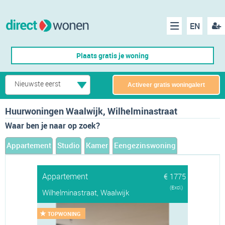
EN
acco
Menu
Plaats gratis je woning
make
Nieuwste eerst
Activeer gratis woningalert
Huurwoningen Waalwijk, Wilhelminastraat
Waar ben je naar op zoek?
Appartement
Studio
Kamer
Eengezinswoning
Appartement
€ 1775
(Excl.)
Wilhelminastraat, Waalwijk
TOPWONING