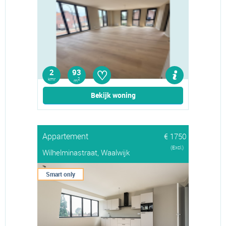
♡
2
93
kmr
2
m
Bekijk woning
Appartement
€ 1750
(Excl.)
Wilhelminastraat, Waalwijk
Smart only