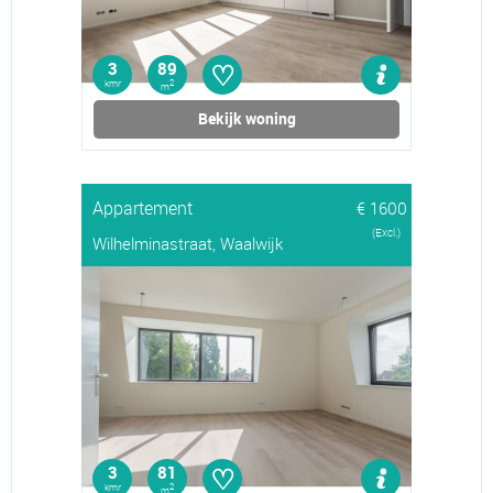
♡
3
89
kmr
2
m
Bekijk woning
Appartement
€ 1600
(Excl.)
Wilhelminastraat, Waalwijk
♡
3
81
kmr
2
m