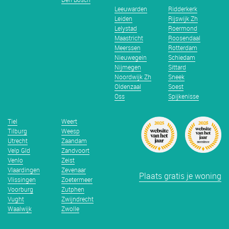
Leeuwarden
Ridderkerk
Leiden
Rijswijk Zh
Lelystad
Roermond
Maastricht
Roosendaal
Meerssen
Rotterdam
Nieuwegein
Schiedam
Nijmegen
Sittard
Noordwijk Zh
Sneek
Oldenzaal
Soest
Oss
Spijkenisse
Tiel
Weert
Tilburg
Weesp
Utrecht
Zaandam
Velp Gld
Zandvoort
Venlo
Zeist
Vlaardingen
Zevenaar
Plaats gratis je woning
Vlissingen
Zoetermeer
Voorburg
Zutphen
Vught
Zwijndrecht
Waalwijk
Zwolle