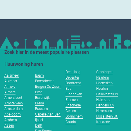
Zoek hier in de meest populaire plaatsen
Huurwoning huren
Den Haag
Groningen
Aalsmeer
Baarn
Deventer
Haarlem
Alkmaar
Barendrecht
Dordrecht
Heemskerk
Almelo
Bergen Op Zoom
Ede
Heerlen
Almere
Best
Eindhoven
Hellevoetsluis
Amersfoort
Beverwijk
Emmen
Helmond
Amstelveen
Breda
Enschede
Hengelo Ov
Amsterdam
Bussum
Geleen
Hilversum
Apeldoorn
Capelle Aan Den
Gorinchem
IJsselstein Ut.
Arnhem
Ijssel
Gouda
Kerkrade
Assen
Delft
Den Bosch