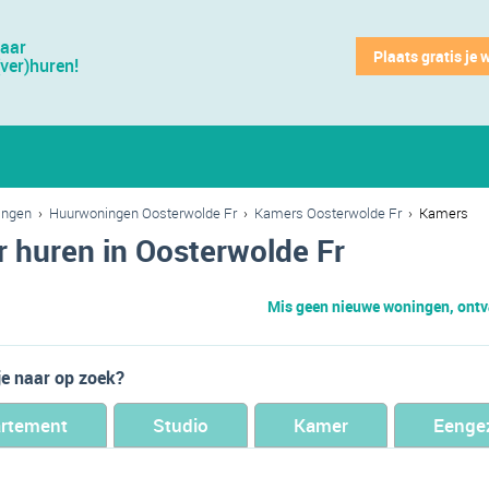
jaar
Plaats gratis je 
(ver)huren!
ingen
›
Huurwoningen Oosterwolde Fr
›
Kamers Oosterwolde Fr
›
Kamers
 huren in Oosterwolde Fr
Mis geen nieuwe woningen, ontva
je naar op zoek?
rtement
Studio
Kamer
Eenge