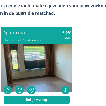
er is geen exacte match gevonden voor jouw zoeko
 in de buurt die matched.
Appartement
€ 450
(Excl.)
Rikkingahof, Oosterwolde Fr
♡
3
50
kmr
2
m
Bekijk woning