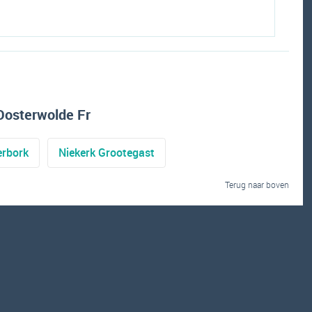
Oosterwolde Fr
rbork
Niekerk Grootegast
Terug naar boven