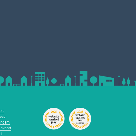
ert
esp
andam
dvoort
st