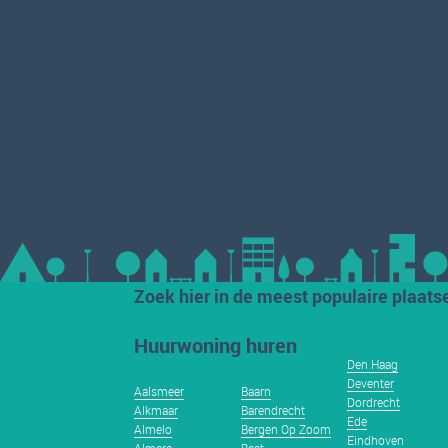
Zoek hier in de meest populaire plaats
Huurwoning huren
Den Haag
Deventer
Aalsmeer
Baarn
Dordrecht
Alkmaar
Barendrecht
Ede
Almelo
Bergen Op Zoom
Eindhoven
Almere
Best