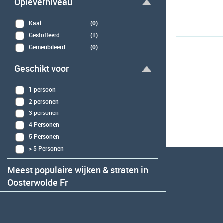
Opleverniveau
Kaal
(0)
Gestoffeerd
(1)
Gemeubileerd
(0)
Geschikt voor
1 persoon
2 personen
3 personen
4 Personen
5 Personen
> 5 Personen
Meest populaire wijken & straten in
Oosterwolde Fr