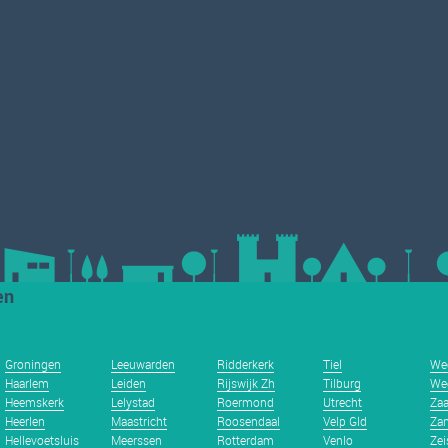
en
Groningen
Leeuwarden
Ridderkerk
Tiel
We
Haarlem
Leiden
Rijswijk Zh
Tilburg
We
Heemskerk
Lelystad
Roermond
Utrecht
Za
Heerlen
Maastricht
Roosendaal
Velp Gld
Zan
Hellevoetsluis
Meerssen
Rotterdam
Venlo
Zei