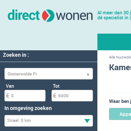
Al meer dan 30 
dé specialist in 
Zoeken in :
Alle huurwon
Kamer
Van
Tot
Waar ben 
In omgeving zoeken
Appa
Straal
0 km