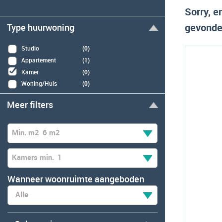
Sorry, 
gevonden
Type huurwoning
Studio
(0)
Appartement
(1)
Kamer
(0)
Woning/Huis
(0)
Meer filters
Min. m2
6 m2
Kamers min.
1
Wanneer woonruimte aangeboden
Alle