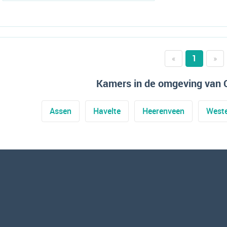
«
1
»
Kamers in de omgeving van 
Assen
Havelte
Heerenveen
Weste