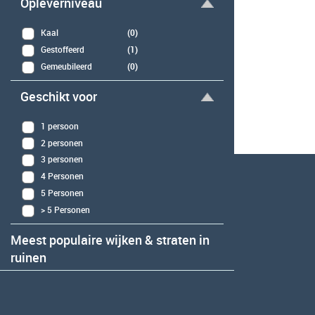
Opleverniveau
Kaal
(0)
Gestoffeerd
(1)
Gemeubileerd
(0)
Geschikt voor
1 persoon
2 personen
3 personen
4 Personen
5 Personen
> 5 Personen
Meest populaire wijken & straten in
ruinen