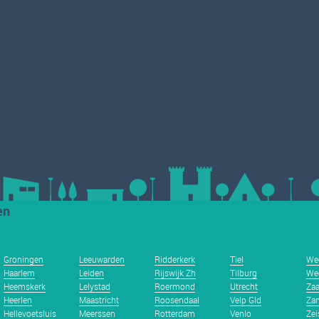
en
Groningen
Leeuwarden
Ridderkerk
Tiel
We
Haarlem
Leiden
Rijswijk Zh
Tilburg
We
Heemskerk
Lelystad
Roermond
Utrecht
Za
Heerlen
Maastricht
Roosendaal
Velp Gld
Zan
Hellevoetsluis
Meerssen
Rotterdam
Venlo
Zei