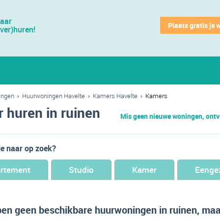
jaar
Plaats gratis je 
(ver)huren!
ingen
›
Huurwoningen Havelte
›
Kamers Havelte
›
Kamers
 huren in ruinen
Mis geen nieuwe woningen, ontva
je naar op zoek?
rtement
Studio
Kamer
Eenge
en geen beschikbare huurwoningen in ruinen, maar