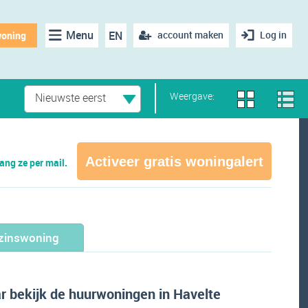
Menu
EN
account maken
Log in
woning
Weergave:
Nieuwste eerst
Activeer gratis woningalert
ng ze per mail.
zinswoning
 bekijk de huurwoningen in Havelte