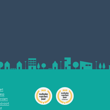
ert
esp
andam
dvoort
st