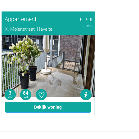
Appartement
€ 1995
(Excl.)
K. Molenstraat, Havelte
♡
3
84
kmr
2
m
Bekijk woning