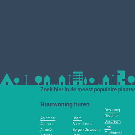
Zoek hier in de meest populaire plaats
Huurwoning huren
Den Haag
Deventer
Aalsmeer
Baarn
Dordrecht
Alkmaar
Barendrecht
Ede
Almelo
Bergen Op Zoom
Eindhoven
Almere
Best