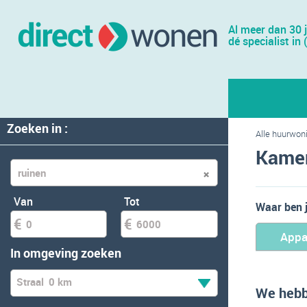
Al meer dan 30 
dé specialist in 
Zoeken in :
Alle huurwon
Kamer
Van
Tot
Waar ben 
Appa
In omgeving zoeken
Straal
0 km
We hebb