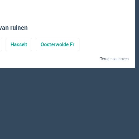
van ruinen
Hasselt
Oosterwolde Fr
Terug naar boven