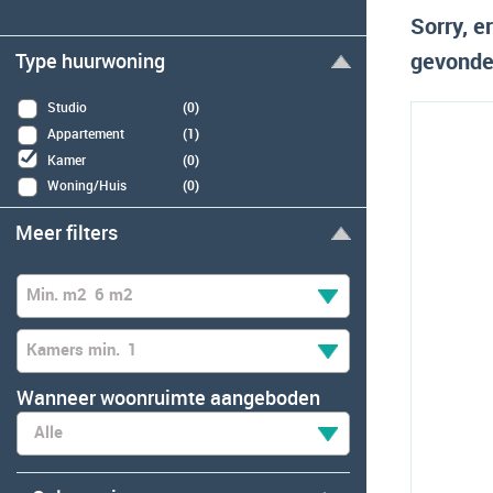
Sorry, 
gevonden
Type huurwoning
Studio
(0)
Appartement
(1)
Kamer
(0)
Woning/Huis
(0)
Meer filters
Min. m2
6 m2
Kamers min.
1
Wanneer woonruimte aangeboden
Alle