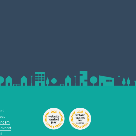
ert
esp
andam
dvoort
st