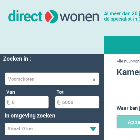
Al meer dan 30 
dé specialist in 
Zoeken in :
Alle huurwon
Kamer
Van
Tot
Waar ben 
In omgeving zoeken
Appa
Straal
0 km