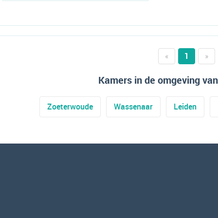
«
1
»
Kamers in de omgeving van
Zoeterwoude
Wassenaar
Leiden