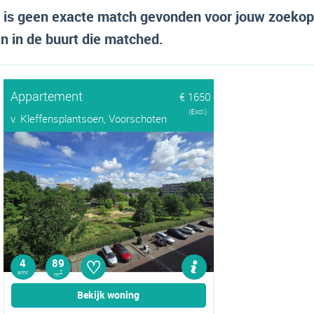
er is geen exacte match gevonden voor jouw zoeko
 in de buurt die matched.
Appartement
€ 1650
(Excl.)
v. Kleffensplantsoen, Voorschoten
♡
4
89
kmr
2
m
Bekijk woning