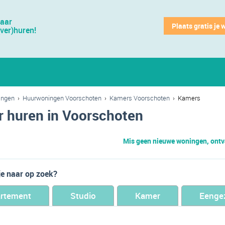
jaar
Plaats gratis je 
(ver)huren!
ingen
›
Huurwoningen Voorschoten
›
Kamers Voorschoten
›
Kamers
 huren in Voorschoten
Mis geen nieuwe woningen, ontva
je naar op zoek?
rtement
Studio
Kamer
Eenge