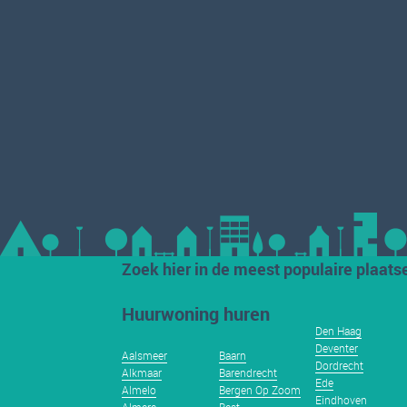
Zoek hier in de meest populaire plaats
Huurwoning huren
Den Haag
Deventer
Aalsmeer
Baarn
Dordrecht
Alkmaar
Barendrecht
Ede
Almelo
Bergen Op Zoom
Eindhoven
Almere
Best