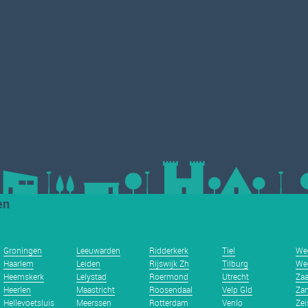
en
Groningen
Leeuwarden
Ridderkerk
Tiel
We
Haarlem
Leiden
Rijswijk Zh
Tilburg
We
Heemskerk
Lelystad
Roermond
Utrecht
Za
Heerlen
Maastricht
Roosendaal
Velp Gld
Zan
Hellevoetsluis
Meerssen
Rotterdam
Venlo
Zei