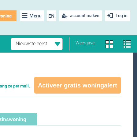
Menu
EN
account maken
Log in
woning
Weergave:
Nieuwste eerst
Activeer gratis woningalert
ng ze per mail.
zinswoning