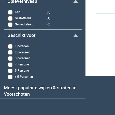
Opleverniveau
Kaal
(0)
Gestoffeerd
(1)
Gemeubileerd
(0)
Geschikt voor
1 persoon
2 personen
3 personen
4 Personen
5 Personen
> 5 Personen
Meest populaire wijken & straten in
Voorschoten