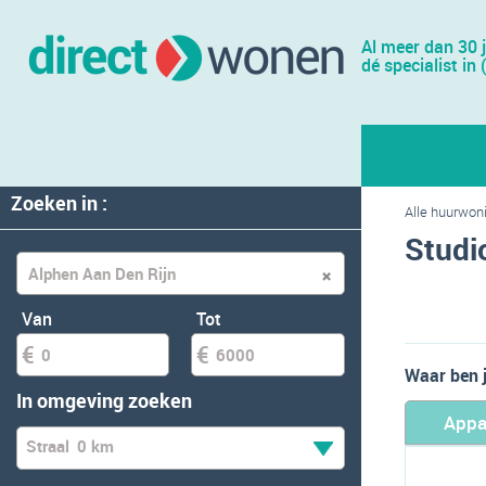
Al meer dan 30 
dé specialist in 
Zoeken in :
Alle huurwon
Studi
Van
Tot
Waar ben 
In omgeving zoeken
Appa
Straal
0 km