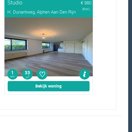
Studio
€ 980
(Excl.)
H. Dunantweg, Alphen Aan Den Rijn
♡
1
33
kmr
2
m
Bekijk woning