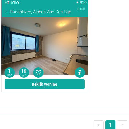
Studio
€ 829
(Excl.)
H. Dunantweg, Alphen Aan Den Rijn
♡
1
19
kmr
2
m
Bekijk woning
«
1
»