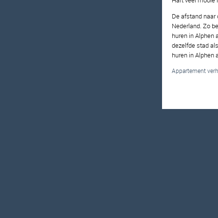
Hart veel mooie 
De afstand naar 
Nederland. Zo ben
huren in Alphen 
dezelfde stad al
huren in Alphen 
Appartement verhu