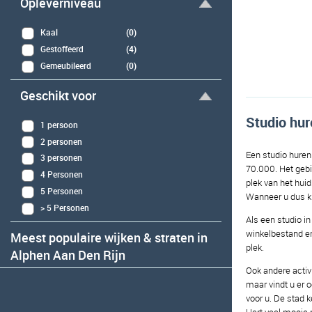
Opleverniveau
Kaal
(0)
Gestoffeerd
(4)
Gemeubileerd
(0)
Geschikt voor
Studio hur
1 persoon
2 personen
Een studio huren
3 personen
70.000. Het gebi
4 Personen
plek van het hui
5 Personen
Wanneer u dus ki
> 5 Personen
Als een studio i
winkelbestand en
Meest populaire wijken & straten in
plek.
Alphen Aan Den Rijn
Ook andere activi
maar vindt u er 
voor u. De stad 