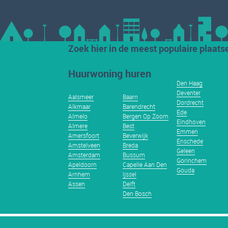
Zoek hier in de meest populaire plaats
Huurwoning huren
Den Haag
Deventer
Aalsmeer
Baarn
Dordrecht
Alkmaar
Barendrecht
Ede
Almelo
Bergen Op Zoom
Eindhoven
Almere
Best
Emmen
Amersfoort
Beverwijk
Enschede
Amstelveen
Breda
Geleen
Amsterdam
Bussum
Gorinchem
Apeldoorn
Capelle Aan Den
Gouda
Arnhem
Ijssel
Assen
Delft
Den Bosch