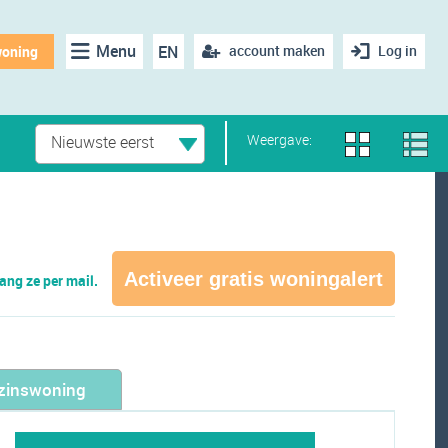
Menu
EN
account maken
Log in
woning
Weergave:
Nieuwste eerst
Activeer gratis woningalert
ng ze per mail.
zinswoning