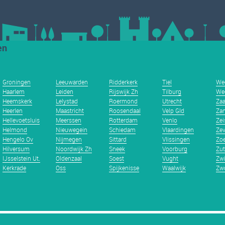
en
Groningen
Leeuwarden
Ridderkerk
Tiel
We
Haarlem
Leiden
Rijswijk Zh
Tilburg
We
Heemskerk
Lelystad
Roermond
Utrecht
Za
Heerlen
Maastricht
Roosendaal
Velp Gld
Zan
Hellevoetsluis
Meerssen
Rotterdam
Venlo
Zei
Helmond
Nieuwegein
Schiedam
Vlaardingen
Zev
Hengelo Ov
Nijmegen
Sittard
Vlissingen
Zoe
Hilversum
Noordwijk Zh
Sneek
Voorburg
Zu
IJsselstein Ut.
Oldenzaal
Soest
Vught
Zwi
Kerkrade
Oss
Spijkenisse
Waalwijk
Zwo