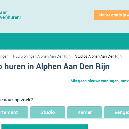
jaar
Plaats gratis je 
(ver)huren!
ingen
›
Huurwoningen Alphen Aan Den Rijn
›
Studios Alphen Aan Den Rijn
o huren in Alphen Aan Den Rijn
Mis geen nieuwe woningen, ontva
je naar op zoek?
rtement
Studio
Kamer
Eenge