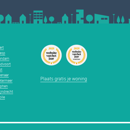
ert
esp
andam
dvoort
st
enaar
Plaats gratis je woning
termeer
tphen
jndrecht
lle