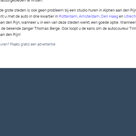
natuurgebieden te vinden.
de grote steden is ook geen probleem bij een studio huren in Alphen aan den Rijn
t u met de auto in drie kwartier in
Rotterdam
,
Amsterdam
,
Den Haag
en
Utrech
aan den Rijn, wanneer u in een van deze steden werkt, een goede optie. Wanneer 
s de bekende zanger Thomas Berge. Ook loopt u de kans om de autocoureur Tim Co
aan den Rijn!
ren? Plaats gratis een advertentie