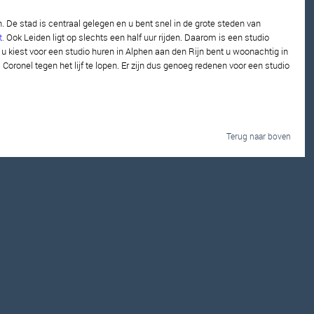
. De stad is centraal gelegen en u bent snel in de grote steden van
t
.
Ook Leiden ligt op slechts een half uur rijden. Daarom is een studio
u kiest voor een studio huren in Alphen aan den Rijn bent u woonachtig in
ronel tegen het lijf te lopen. Er zijn dus genoeg redenen voor een studio
Terug naar boven