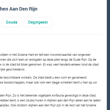
phen Aan Den Rijn
Gouda
Oegstgeest
midden in het Groene Hart en telt een inwonersaantal van ongeveer
nen die zich toen al vestigden op deze plek langs de Oude Rijn. Op de
w is de stad tot bloei gekomen. Er was veel handelsverkeer rond de stad.
rijke geschiedenis.
 de beschikbare winkels. De stad biedt u een ruim en gevarieerd
jkse boodschappen, maar ook voor een dagje winkelen bent u hier op uw
 den Rijn. Zo is het bekende vogelpark Avifauna gevestigd in deze stad,
ebber bent, is een studio huren in Alphen aan den Rijn zeker aan te raden
gerplas. Ook rondom Alphen aan den Rijn zijn in de rest van het Groene