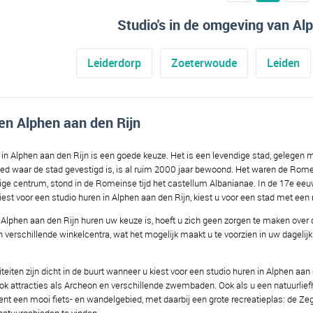
Studio's in de omgeving van Al
Leiderdorp
Zoeterwoude
Leiden
en Alphen aan den Rijn
 in Alphen aan den Rijn is een goede keuze. Het is een levendige stad, gelegen 
ed waar de stad gevestigd is, is al ruim 2000 jaar bewoond. Het waren de Romei
dige centrum, stond in de Romeinse tijd het castellum Albanianae. In de 17e eeu
est voor een studio huren in Alphen aan den Rijn, kiest u voor een stad met een 
n Alphen aan den Rijn huren uw keuze is, hoeft u zich geen zorgen te maken over
 verschillende winkelcentra, wat het mogelijk maakt u te voorzien in uw dageli
teiten zijn dicht in de buurt wanneer u kiest voor een studio huren in Alphen aan
ook attracties als Archeon en verschillende zwembaden. Ook als u een natuurliefh
kent een mooi fiets- en wandelgebied, met daarbij een grote recreatieplas: de Ze