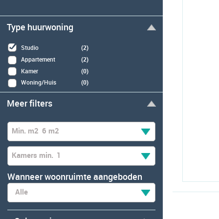
Type huurwoning
Studio
(2)
Appartement
(2)
Kamer
(0)
Woning/Huis
(0)
Meer filters
Min. m2
6 m2
Kamers min.
1
Wanneer woonruimte aangeboden
Alle