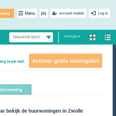
Menu
EN
account maken
Log in
woning
Weergave:
Nieuwste eerst
Activeer gratis woningalert
ng ze per mail.
zinswoning
r bekijk de huurwoningen in Zwolle