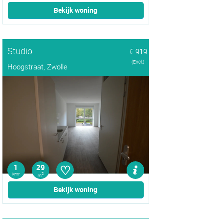
Bekijk woning
Studio
€ 919
(Excl.)
Hoogstraat, Zwolle
♡
1
29
kmr
2
m
Bekijk woning