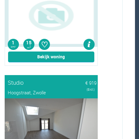
♡
1
15
kmr
2
m
Bekijk woning
Studio
€ 919
(Excl.)
Hoogstraat, Zwolle