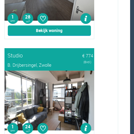
♡
1
28
kmr
2
m
Bekijk woning
Studio
€ 774
(Excl.)
B. Drijbersingel, Zwolle
♡
1
24
kmr
2
m