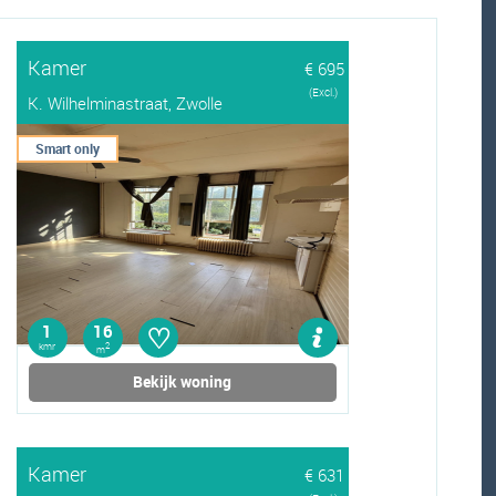
Kamer
€ 695
(Excl.)
K. Wilhelminastraat, Zwolle
Smart only
♡
1
16
kmr
2
m
Bekijk woning
Kamer
€ 631