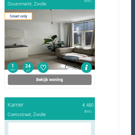
(Excl.)
Ossenmarkt, Zwolle
Smart only
♡
1
24
kmr
2
m
Bekijk woning
Kamer
€ 480
(Excl.)
Coetsstraat, Zwolle