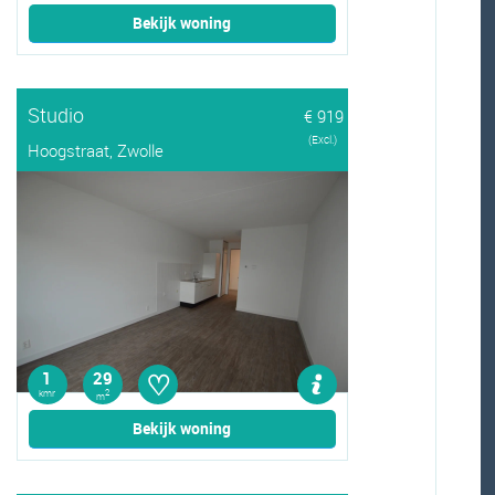
Bekijk woning
Studio
€ 919
(Excl.)
Hoogstraat, Zwolle
♡
1
29
kmr
2
m
Bekijk woning