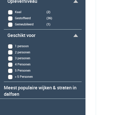
Opleverniveau
Kaal
(2)
Gestoffeerd
(36)
Gemeubileerd
(1)
Geschikt voor
1 persoon
2 personen
3 personen
4 Personen
5 Personen
> 5 Personen
Meest populaire wijken & straten in
dalfsen