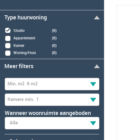
Type huurwoning
Studio
(0)
Appartement
(0)
Kamer
(0)
Woning/Huis
(0)
Meer filters
Min. m2
6 m2
Kamers min.
1
Wanneer woonruimte aangeboden
Alle