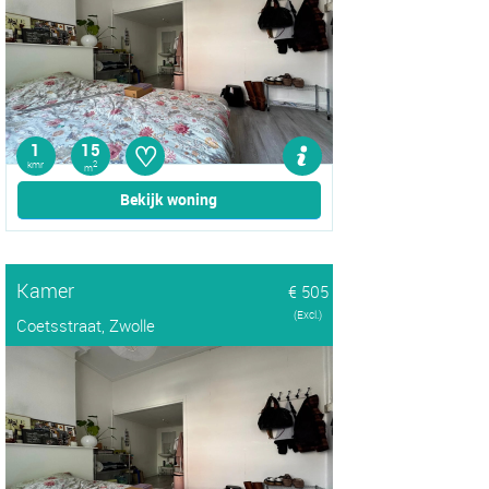
♡
1
15
kmr
2
m
Bekijk woning
Kamer
€ 505
(Excl.)
Coetsstraat, Zwolle