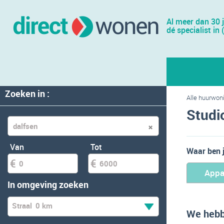
Al meer dan 30 
dé specialist in 
Zoeken in :
Alle huurwon
Studi
Van
Tot
Waar ben 
Appa
In omgeving zoeken
Straal
0 km
We hebb