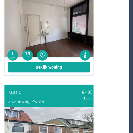
♡
1
19
kmr
2
m
Bekijk woning
Kamer
€ 495
(Excl.)
Groeneweg, Zwolle