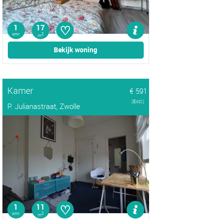
♡
1
17
kmr
2
m
Bekijk woning
Kamer
€ 591
(Excl.)
P. Julianastraat, Zwolle
♡
1
11
kmr
2
m