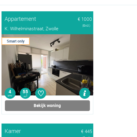
Appartement
€ 1000
(Excl.)
K. Wilhelminastraat, Zwolle
Smart only
♡
4
55
kmr
2
m
Bekijk woning
Kamer
€ 445