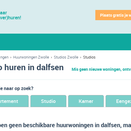
jaar
Plaats gratis je 
(ver)huren!
ingen
›
Huurwoningen Zwolle
›
Studios Zwolle
›
Studios
o huren in dalfsen
Mis geen nieuwe woningen, ontva
je naar op zoek?
rtement
Studio
Kamer
Eenge
en geen beschikbare huurwoningen in dalfsen, maa