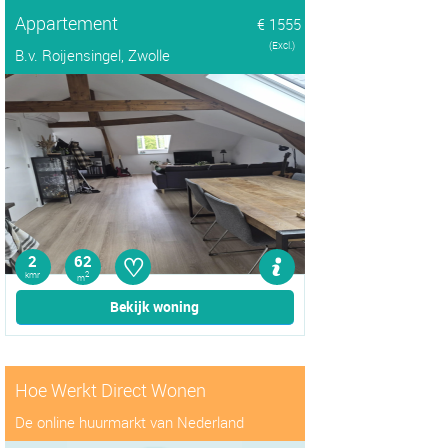
Appartement
€ 1555
(Excl.)
B.v. Roijensingel, Zwolle
♡
2
62
kmr
2
m
Bekijk woning
Hoe Werkt Direct Wonen
De online huurmarkt van Nederland