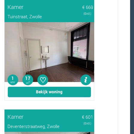
Kamer
€ 669
(Excl.)
Tuinstraat, Zwolle
♡
1
17
kmr
2
m
Bekijk woning
Kamer
€ 601
(Excl.)
Deventerstraatweg, Zwolle