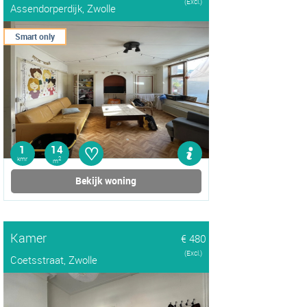
(Excl.)
Assendorperdijk, Zwolle
Smart only
♡
1
14
kmr
2
m
Bekijk woning
Kamer
€ 480
(Excl.)
Coetsstraat, Zwolle