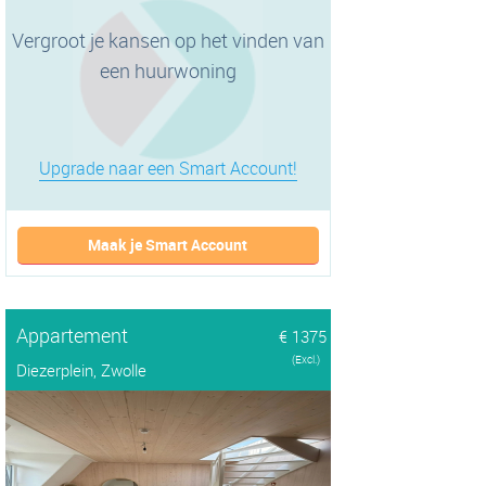
Vergroot je kansen op het vinden van
een huurwoning
Upgrade naar een Smart Account!
Maak je Smart Account
Appartement
€ 1375
(Excl.)
Diezerplein, Zwolle