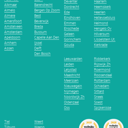
Deventer
Haarlem
Alkmaar
Barendrecht
Dordrecht
Heemskerk
Almelo
Bergen Op Zoom
Ede
Heerlen
Almere
Best
Eindhoven
Hellevoetsluis
Amersfoort
Beverwijk
Emmen
Helmond
Amstelveen
Breda
Enschede
Hengelo Ov
Amsterdam
Bussum
Geleen
Hilversum
Apeldoorn
Capelle Aan Den
Gorinchem
IJsselstein Ut.
Arnhem
Ijssel
Gouda
Kerkrade
Assen
Delft
Den Bosch
Leeuwarden
Ridderkerk
Leiden
Rijswijk Zh
Lelystad
Roermond
Maastricht
Roosendaal
Meerssen
Rotterdam
Nieuwegein
Schiedam
Nijmegen
Sittard
Noordwijk Zh
Sneek
Oldenzaal
Soest
Oss
Spijkenisse
Tiel
Weert
Tilburg
Weesp