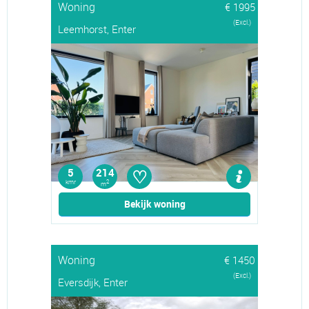
Woning
€ 1995
(Excl.)
Leemhorst, Enter
♡
5
214
kmr
2
m
Bekijk woning
Woning
€ 1450
(Excl.)
Eversdijk, Enter