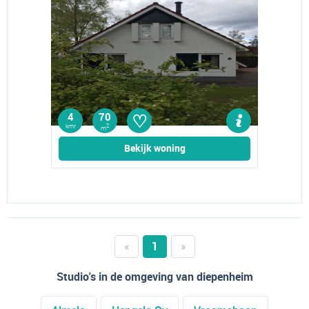
♡
4
70
kmr
2
m
Bekijk woning
«
1
»
Studio's in de omgeving van diepenheim