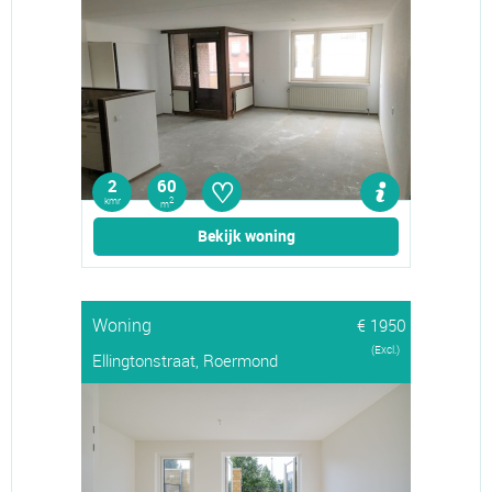
♡
2
60
kmr
2
m
Bekijk woning
Woning
€ 1950
(Excl.)
Ellingtonstraat, Roermond