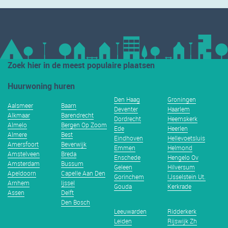
Zoek hier in de meest populaire plaatsen
Huurwoning huren
Den Haag
Groningen
Aalsmeer
Baarn
Deventer
Haarlem
Alkmaar
Barendrecht
Dordrecht
Heemskerk
Almelo
Bergen Op Zoom
Ede
Heerlen
Almere
Best
Eindhoven
Hellevoetsluis
Amersfoort
Beverwijk
Emmen
Helmond
Amstelveen
Breda
Enschede
Hengelo Ov
Amsterdam
Bussum
Geleen
Hilversum
Apeldoorn
Capelle Aan Den
Gorinchem
IJsselstein Ut.
Arnhem
Ijssel
Gouda
Kerkrade
Assen
Delft
Den Bosch
Leeuwarden
Ridderkerk
Leiden
Rijswijk Zh