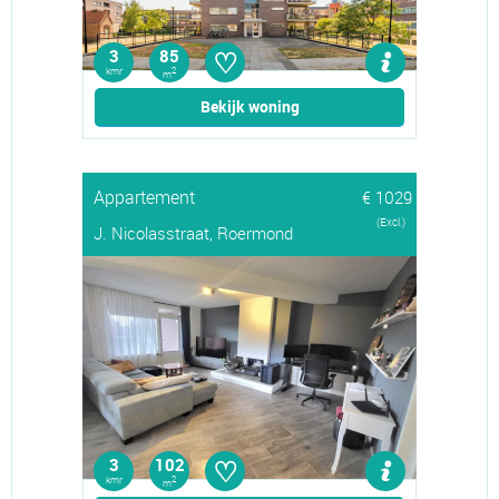
♡
3
85
kmr
2
m
Bekijk woning
Appartement
€ 1029
(Excl.)
J. Nicolasstraat, Roermond
♡
3
102
kmr
2
m