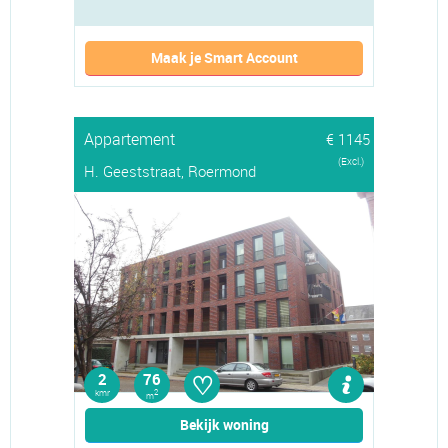
Maak je Smart Account
Appartement
€ 1145
(Excl.)
H. Geeststraat, Roermond
♡
2
76
kmr
2
m
Bekijk woning