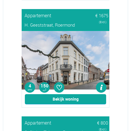
Appartement
€ 1675
(Excl.)
H. Geeststraat, Roermond
♡
4
150
kmr
2
m
Bekijk woning
Appartement
€ 800
(Excl.)