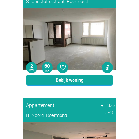
S. Christoffelstraat, Roermond
♡
2
60
kmr
2
m
Bekijk woning
Appartement
€ 1325
(Excl.)
B. Noord, Roermond