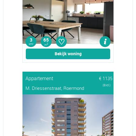
♡
3
65
kmr
2
m
Bekijk woning
Appartement
€ 1135
(Excl.)
M. Driessenstraat, Roermond