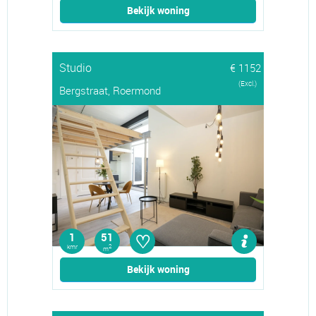
Bekijk woning
Studio
€ 1152
(Excl.)
Bergstraat, Roermond
♡
1
51
kmr
2
m
Bekijk woning