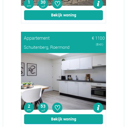
♡
1
30
kmr
2
m
Bekijk woning
Appartement
€ 1100
(Excl.)
Schuitenberg, Roermond
♡
2
53
kmr
2
m
Bekijk woning