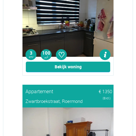
♡
3
100
kmr
2
m
Bekijk woning
Appartement
€ 1350
(Excl.)
Zwartbroekstraat, Roermond