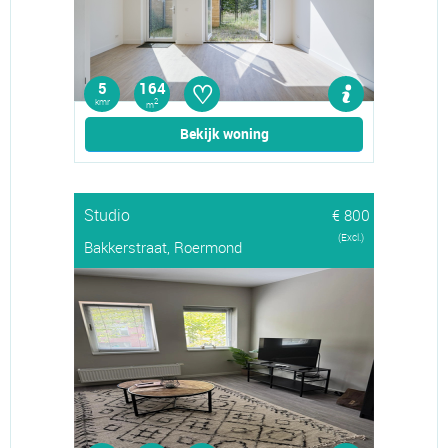
♡
5
164
kmr
2
m
Bekijk woning
Studio
€ 800
(Excl.)
Bakkerstraat, Roermond