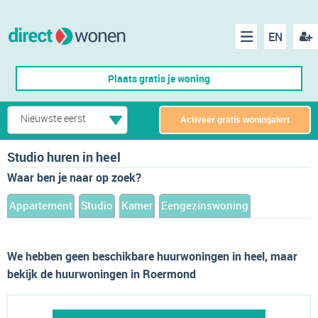
EN
acco
Menu
Plaats gratis je woning
make
Nieuwste eerst
Activeer gratis woningalert
Studio huren in heel
Waar ben je naar op zoek?
Appartement
Studio
Kamer
Eengezinswoning
We hebben geen beschikbare huurwoningen in heel, maar
bekijk de huurwoningen in Roermond