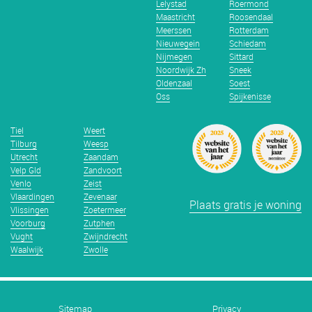
Lelystad
Roermond
Maastricht
Roosendaal
Meerssen
Rotterdam
Nieuwegein
Schiedam
Nijmegen
Sittard
Noordwijk Zh
Sneek
Oldenzaal
Soest
Oss
Spijkenisse
Tiel
Weert
Tilburg
Weesp
Utrecht
Zaandam
Velp Gld
Zandvoort
Venlo
Zeist
Vlaardingen
Zevenaar
Plaats gratis je woning
Vlissingen
Zoetermeer
Voorburg
Zutphen
Vught
Zwijndrecht
Waalwijk
Zwolle
Sitemap
Privacy