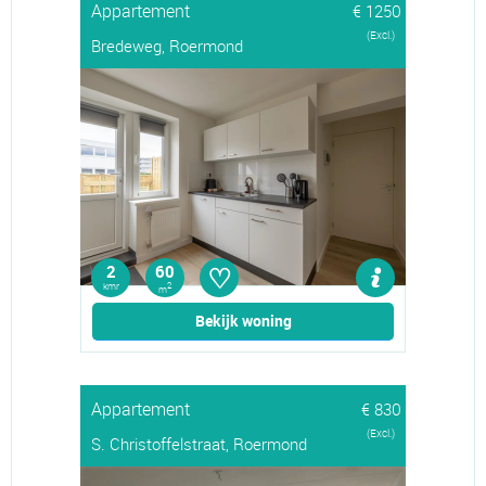
Appartement
€ 1250
(Excl.)
Bredeweg, Roermond
♡
2
60
kmr
2
m
Bekijk woning
Appartement
€ 830
(Excl.)
S. Christoffelstraat, Roermond