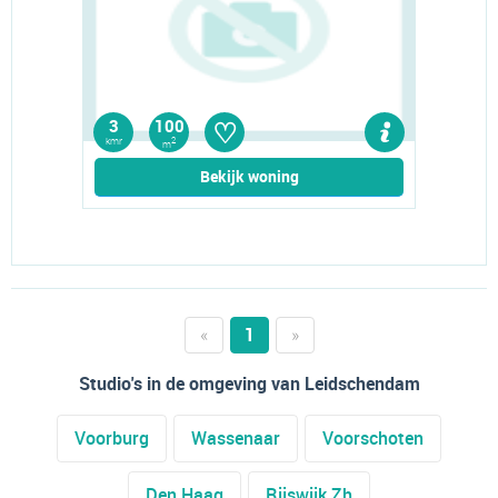
♡
3
100
kmr
2
m
Bekijk woning
«
1
»
Studio's in de omgeving van Leidschendam
Voorburg
Wassenaar
Voorschoten
Den Haag
Rijswijk Zh