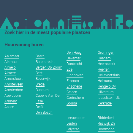
Zoek hier in de meest populaire plaatsen
Huurwoning huren
Den Haag
Groningen
Aalsmeer
Baarn
Deventer
Haarlem
Alkmaar
Barendrecht
Dordrecht
Heemskerk
Almelo
Bergen Op Zoom
Ede
Heerlen
Almere
Best
Eindhoven
Hellevoetsluis
Amersfoort
Beverwijk
Emmen
Helmond
Amstelveen
Breda
Enschede
Hengelo Ov
Amsterdam
Bussum
Geleen
Hilversum
Apeldoorn
Capelle Aan Den
Gorinchem
IJsselstein Ut.
Arnhem
Ijssel
Gouda
Kerkrade
Assen
Delft
Den Bosch
Leeuwarden
Ridderkerk
Leiden
Rijswijk Zh
Lelystad
Roermond