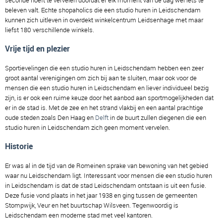
seconde hoeft te vervelen doordat er elk moment van de dag wel iets te
beleven valt. Echte shopaholics die een studio huren in Leidschendam
kunnen zich uitleven in overdekt winkelcentrum Leidsenhage met maar
liefst 180 verschillende winkels.
Vrije tijd en plezier
Sportievelingen die een studio huren in Leidschendam hebben een zeer
groot aantal verenigingen om zich bij aan te sluiten, maar ook voor de
mensen die een studio huren in Leidschendam en liever individueel bezig
zijn, is er ook een ruime keuze door het aanbod aan sportmogelijkheden dat
er in de stad is. Met de zee en het strand vlakbij en een aantal prachtige
oude steden zoals Den Haag en
Delft
in de buurt zullen diegenen die een
studio huren in Leidschendam zich geen moment vervelen.
Historie
Er was al in de tijd van de Romeinen sprake van bewoning van het gebied
waar nu Leidschendam ligt. Interessant voor mensen die een studio huren
in Leidschendam is dat de stad Leidschendam ontstaan is uit een fusie.
Deze fusie vond plaats in het jaar 1938 en ging tussen de gemeenten
Stompwijk, Veur en het buurtschap Wilsveen. Tegenwoordig is
Leidschendam een moderne stad met veel kantoren.