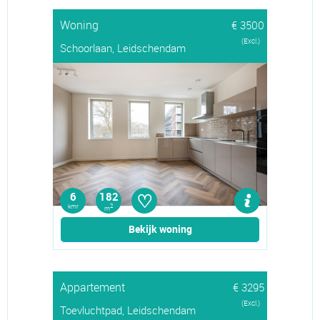
Woning
€ 3500
(Excl.)
Schoorlaan, Leidschendam
♡
6
182
kmr
2
m
Bekijk woning
Appartement
€ 3295
(Excl.)
Toevluchtpad, Leidschendam