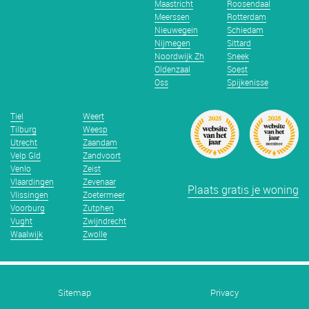
Maastricht
Roosendaal
Meerssen
Rotterdam
Nieuwegein
Schiedam
Nijmegen
Sittard
Noordwijk Zh
Sneek
Oldenzaal
Soest
Oss
Spijkenisse
Tiel
Weert
Tilburg
Weesp
Utrecht
Zaandam
Velp Gld
Zandvoort
Venlo
Zeist
Vlaardingen
Zevenaar
Plaats gratis je woning
Vlissingen
Zoetermeer
Voorburg
Zutphen
Vught
Zwijndrecht
Waalwijk
Zwolle
Sitemap
Privacy