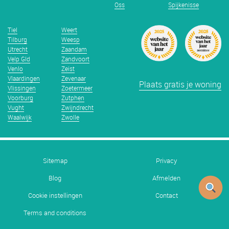
Oss
Spijkenisse
Tiel
Weert
Tilburg
Weesp
Utrecht
Zaandam
Velp Gld
Zandvoort
Venlo
Zeist
Vlaardingen
Zevenaar
Plaats gratis je woning
Vlissingen
Zoetermeer
Voorburg
Zutphen
Vught
Zwijndrecht
Waalwijk
Zwolle
Sitemap
Privacy
Blog
Afmelden
Cookie instellingen
Contact
Terms and conditions