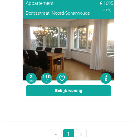
Appartement
€ 1695
(Excl.)
Dorpsstraat, Noord-Scharwoude
♡
3
110
kmr
2
m
Bekijk woning
«
1
»