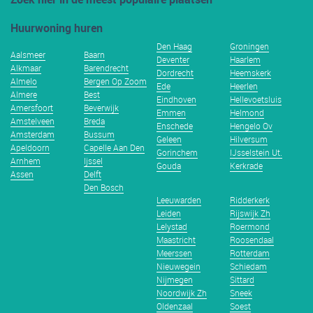
Huurwoning huren
Den Haag
Groningen
Aalsmeer
Baarn
Deventer
Haarlem
Alkmaar
Barendrecht
Dordrecht
Heemskerk
Almelo
Bergen Op Zoom
Ede
Heerlen
Almere
Best
Eindhoven
Hellevoetsluis
Amersfoort
Beverwijk
Emmen
Helmond
Amstelveen
Breda
Enschede
Hengelo Ov
Amsterdam
Bussum
Geleen
Hilversum
Apeldoorn
Capelle Aan Den
Gorinchem
IJsselstein Ut.
Arnhem
Ijssel
Gouda
Kerkrade
Assen
Delft
Den Bosch
Leeuwarden
Ridderkerk
Leiden
Rijswijk Zh
Lelystad
Roermond
Maastricht
Roosendaal
Meerssen
Rotterdam
Nieuwegein
Schiedam
Nijmegen
Sittard
Noordwijk Zh
Sneek
Oldenzaal
Soest