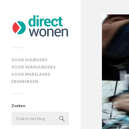
VOOR HUURDERS
VOOR VERHUURDERS
VOOR MAKELAARS
ERVARINGEN
Zoeken