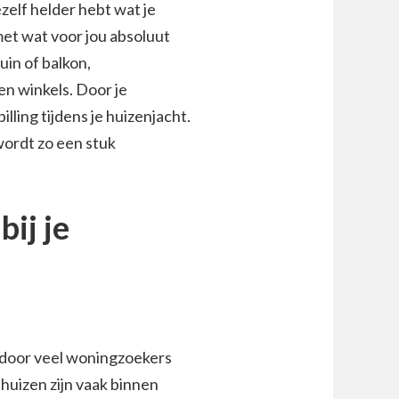
ezelf helder hebt wat je
met wat voor jou absoluut
uin of balkon,
en winkels. Door je
illing tijdens je huizenjacht.
ordt zo een stuk
bij je
 door veel woningzoekers
huizen zijn vaak binnen