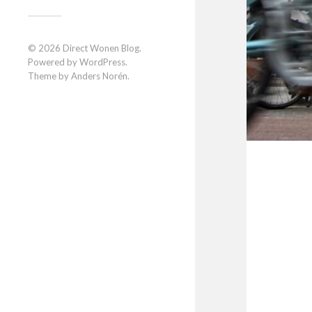
© 2026
Direct Wonen Blog
.
Powered by
WordPress
.
Theme by
Anders Norén
.