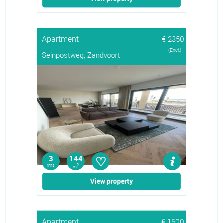
Apartment
€ 2350
(Excl.)
Seinpostweg, Zandvoort
♡
3
144
rms
2
m
View property
Apartment
€ 1600