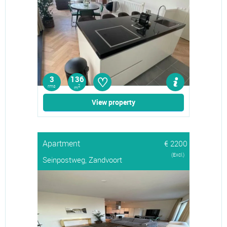
♡
3
136
rms
2
m
View property
Apartment
€ 2200
(Excl.)
Seinpostweg, Zandvoort