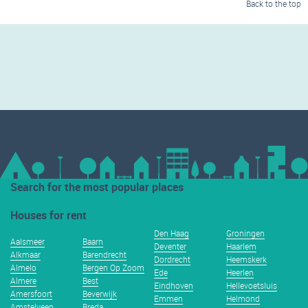
Back to the top
Search for the most popular places
Houses for rent
Den Haag
Groningen
Aalsmeer
Baarn
Deventer
Haarlem
Alkmaar
Barendrecht
Dordrecht
Heemskerk
Almelo
Bergen Op Zoom
Ede
Heerlen
Almere
Best
Eindhoven
Hellevoetsluis
Amersfoort
Beverwijk
Emmen
Helmond
Amstelveen
Breda