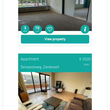
♡
3
70
rms
2
m
View property
Apartment
€ 2000
(Incl.)
Seinpostweg, Zandvoort