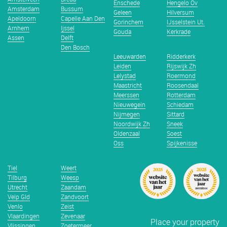
Enschede
Hengelo Ov
Amsterdam
Bussum
Geleen
Hilversum
Apeldoorn
Capelle Aan Den
Gorinchem
IJsselstein Ut.
Arnhem
Ijssel
Gouda
Kerkrade
Assen
Delft
Den Bosch
Leeuwarden
Ridderkerk
Leiden
Rijswijk Zh
Lelystad
Roermond
Maastricht
Roosendaal
Meerssen
Rotterdam
Nieuwegein
Schiedam
Nijmegen
Sittard
Noordwijk Zh
Sneek
Oldenzaal
Soest
Oss
Spijkenisse
Tiel
Weert
Tilburg
Weesp
Utrecht
Zaandam
Velp Gld
Zandvoort
Venlo
Zeist
Vlaardingen
Zevenaar
Place your property
Vlissingen
Zoetermeer