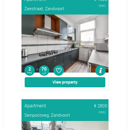
(Incl.)
Zeestraat, Zandvoort
♡
2
70
rms
2
m
View property
Apartment
€ 2800
(Incl.)
Seinpostweg, Zandvoort