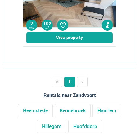
♡
2
102
rms
2
m
View property
«
1
»
Rentals near Zandvoort
Heemstede
Bennebroek
Haarlem
Hillegom
Hoofddorp