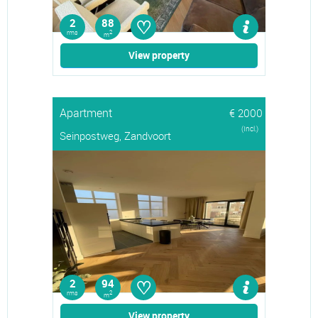
♡
2
88
rms
2
m
View property
Apartment
€ 2000
(Incl.)
Seinpostweg, Zandvoort
♡
2
94
rms
2
m
View property