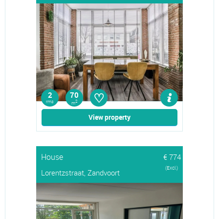
♡
2
70
rms
2
m
View property
House
€ 774
(Excl.)
Lorentzstraat, Zandvoort