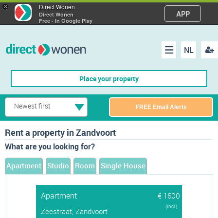
×
Direct Wonen
APP
Direct Wonen
Free - In Google Play
NL
Regis
Menu
Place your property
Newest first
FREE Email Alerts
Rent a property in Zandvoort
What are you looking for?
Apartment
Studio
Room
Single House
Apartment
€ 1600
(Incl.)
Zeestraat, Zandvoort