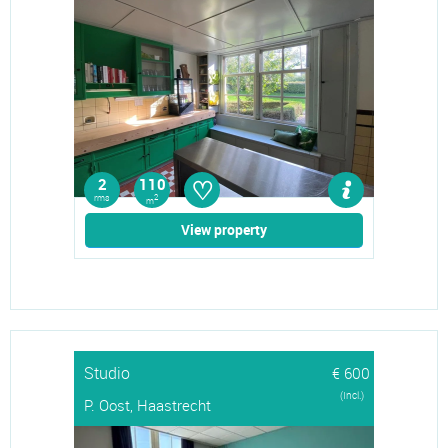
♡
2
110
rms
2
m
View property
Studio
€ 600
(Incl.)
P. Oost, Haastrecht