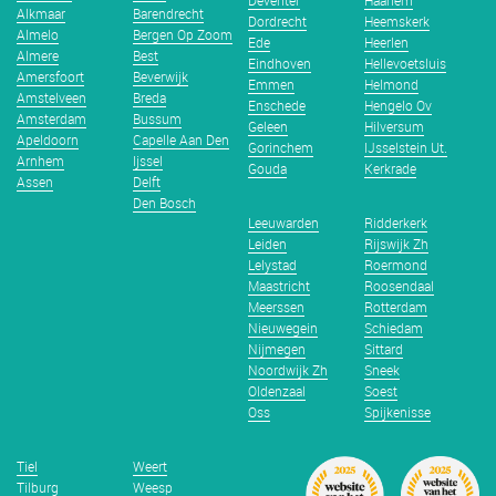
Deventer
Haarlem
Alkmaar
Barendrecht
Dordrecht
Heemskerk
Almelo
Bergen Op Zoom
Ede
Heerlen
Almere
Best
Eindhoven
Hellevoetsluis
Amersfoort
Beverwijk
Emmen
Helmond
Amstelveen
Breda
Enschede
Hengelo Ov
Amsterdam
Bussum
Geleen
Hilversum
Apeldoorn
Capelle Aan Den
Gorinchem
IJsselstein Ut.
Arnhem
Ijssel
Gouda
Kerkrade
Assen
Delft
Den Bosch
Leeuwarden
Ridderkerk
Leiden
Rijswijk Zh
Lelystad
Roermond
Maastricht
Roosendaal
Meerssen
Rotterdam
Nieuwegein
Schiedam
Nijmegen
Sittard
Noordwijk Zh
Sneek
Oldenzaal
Soest
Oss
Spijkenisse
Tiel
Weert
Tilburg
Weesp