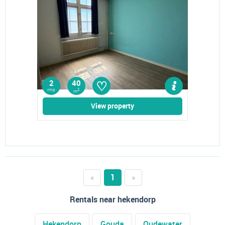
♡
2
40
rms
2
m
View property
«
1
»
Rentals near hekendorp
Hekendorp
Gouda
Oudewater