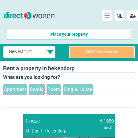
NL
Regis
Menu
Place your property
Newest first
FREE Email Alerts
Rent a property in hekendorp
What are you looking for?
Apartment
Studio
Room
Single House
House
€ 1950
(Excl.)
H. Buurt, Hekendorp