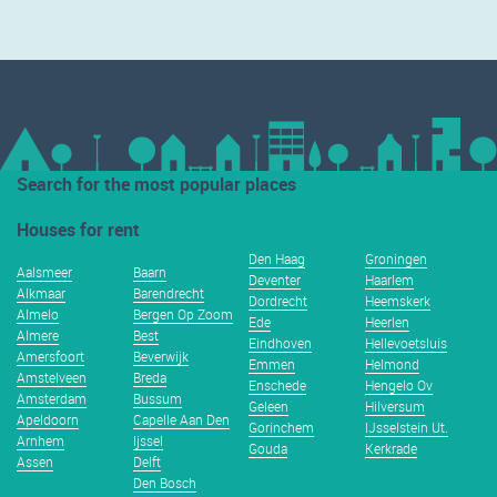
Search for the most popular places
Houses for rent
Den Haag
Groningen
Aalsmeer
Baarn
Deventer
Haarlem
Alkmaar
Barendrecht
Dordrecht
Heemskerk
Almelo
Bergen Op Zoom
Ede
Heerlen
Almere
Best
Eindhoven
Hellevoetsluis
Amersfoort
Beverwijk
Emmen
Helmond
Amstelveen
Breda
Enschede
Hengelo Ov
Amsterdam
Bussum
Geleen
Hilversum
Apeldoorn
Capelle Aan Den
Gorinchem
IJsselstein Ut.
Arnhem
Ijssel
Gouda
Kerkrade
Assen
Delft
Den Bosch