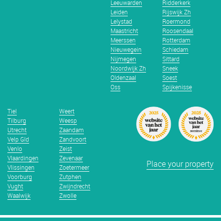
Leeuwarden
Ridderkerk
Leiden
Rijswijk Zh
Lelystad
Roermond
Maastricht
Roosendaal
Meerssen
Rotterdam
Nieuwegein
Schiedam
Nijmegen
Sittard
Noordwijk Zh
Sneek
Oldenzaal
Soest
Oss
Spijkenisse
Tiel
Weert
Tilburg
Weesp
Utrecht
Zaandam
Velp Gld
Zandvoort
Venlo
Zeist
Vlaardingen
Zevenaar
Place your property
Vlissingen
Zoetermeer
Voorburg
Zutphen
Vught
Zwijndrecht
Waalwijk
Zwolle