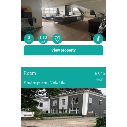
♡
3
110
rms
2
m
View property
Room
€ 645
(Incl.)
Kastanjelaan, Velp Gld