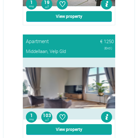
♡
1
19
rms
2
m
View property
Apartment
€ 1250
(Excl.)
Middellaan, Velp Gld
♡
1
103
rms
2
m
View property