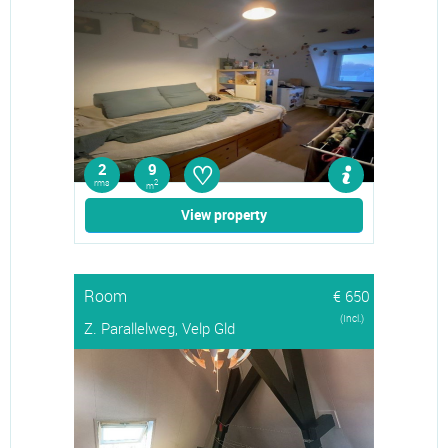
♡
2
9
rms
2
m
View property
Room
€ 650
(Incl.)
Z. Parallelweg, Velp Gld