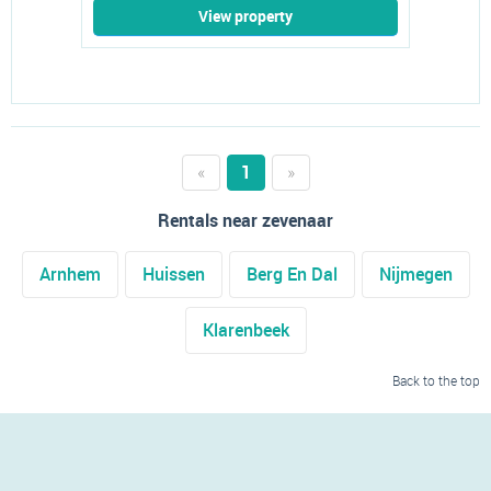
View property
«
1
»
Rentals near zevenaar
Arnhem
Huissen
Berg En Dal
Nijmegen
Klarenbeek
Back to the top