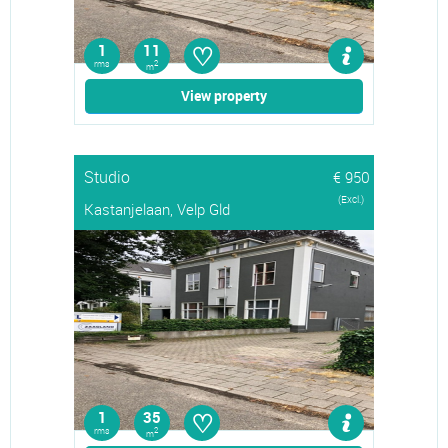
♡
1
11
rms
2
m
View property
Studio
€ 950
(Excl.)
Kastanjelaan, Velp Gld
♡
1
35
rms
2
m