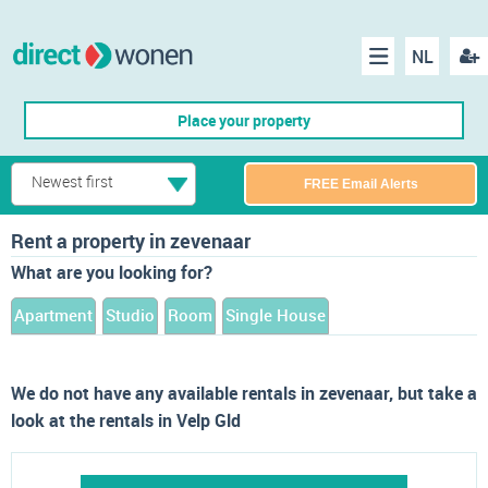
NL
Regis
Menu
Place your property
Newest first
FREE Email Alerts
Rent a property in zevenaar
What are you looking for?
Apartment
Studio
Room
Single House
We do not have any available rentals in zevenaar, but take a
look at the rentals in Velp Gld