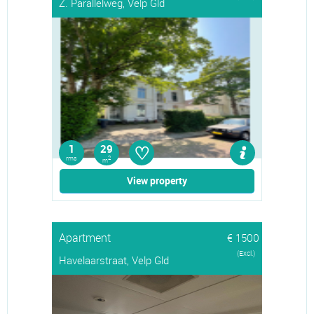
Z. Parallelweg, Velp Gld
♡
1
29
rms
2
m
View property
Apartment
€ 1500
(Excl.)
Havelaarstraat, Velp Gld