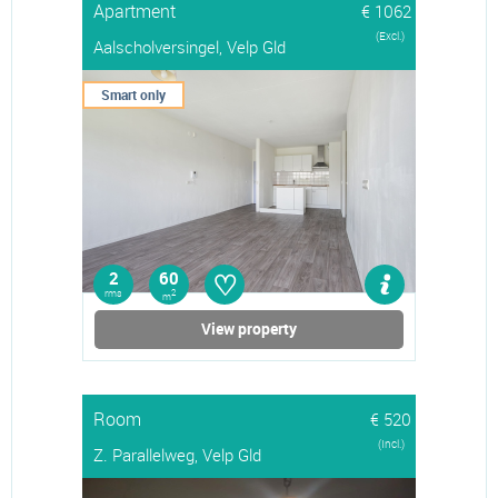
Apartment
€ 1062
(Excl.)
Aalscholversingel, Velp Gld
Smart only
♡
2
60
rms
2
m
View property
Room
€ 520
(Incl.)
Z. Parallelweg, Velp Gld