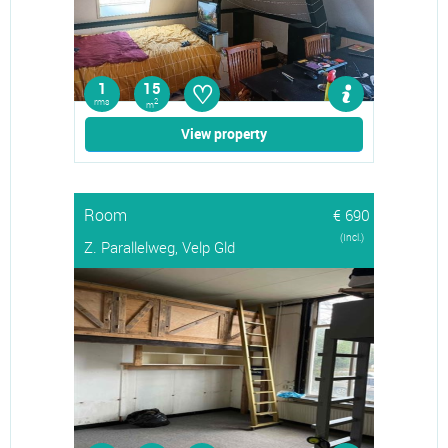
♡
1
15
rms
2
m
View property
Room
€ 690
(Incl.)
Z. Parallelweg, Velp Gld