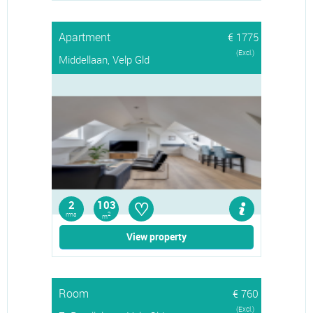
Apartment
€ 1775
(Excl.)
Middellaan, Velp Gld
♡
2
103
rms
2
m
View property
Room
€ 760
(Excl.)