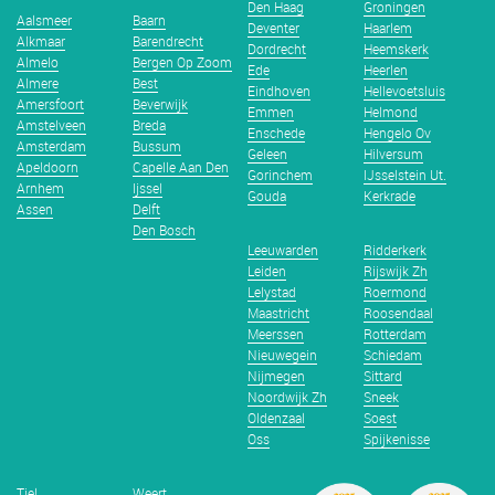
Den Haag
Groningen
Aalsmeer
Baarn
Deventer
Haarlem
Alkmaar
Barendrecht
Dordrecht
Heemskerk
Almelo
Bergen Op Zoom
Ede
Heerlen
Almere
Best
Eindhoven
Hellevoetsluis
Amersfoort
Beverwijk
Emmen
Helmond
Amstelveen
Breda
Enschede
Hengelo Ov
Amsterdam
Bussum
Geleen
Hilversum
Apeldoorn
Capelle Aan Den
Gorinchem
IJsselstein Ut.
Arnhem
Ijssel
Gouda
Kerkrade
Assen
Delft
Den Bosch
Leeuwarden
Ridderkerk
Leiden
Rijswijk Zh
Lelystad
Roermond
Maastricht
Roosendaal
Meerssen
Rotterdam
Nieuwegein
Schiedam
Nijmegen
Sittard
Noordwijk Zh
Sneek
Oldenzaal
Soest
Oss
Spijkenisse
Tiel
Weert