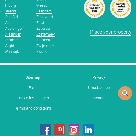
Tilburg
Weesp
Utrecht
Zaandam
Velp Gld
Zandvoort
Venlo
Zeist
Vlaardingen
Zevenaar
Place your property
Vlissingen
Zoetermeer
Voorburg
Zutphen
Vught
Zwijndrecht
Waalwijk
Zwolle
Sitemap
Privacy
Blog
Unsubscribe
Cookie instellingen
Contact
Terms and conditions