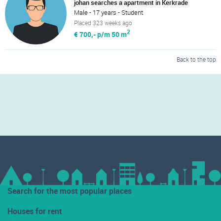
johan searches a apartment in Kerkrade
Male - 17 years - Student
Placed 323 weeks ago
2
€ 700,- p/m
50 m
Back to the top
Search for the most popular places
Houses for rent