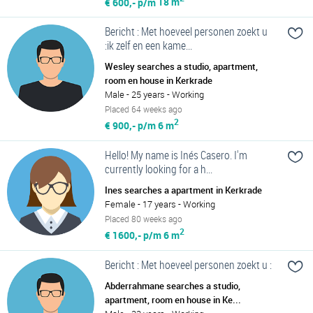
€ 600,- p/m
18 m
Bericht : Met hoeveel personen zoekt u
:ik zelf en een kame...
Wesley searches a studio, apartment,
room en house in Kerkrade
Male - 25 years - Working
Placed 64 weeks ago
2
€ 900,- p/m
6 m
Hello! My name is Inés Casero. I'm
currently looking for a h...
Ines searches a apartment in Kerkrade
Female - 17 years - Working
Placed 80 weeks ago
2
€ 1600,- p/m
6 m
Bericht : Met hoeveel personen zoekt u :
Abderrahmane searches a studio,
apartment, room en house in Ke...