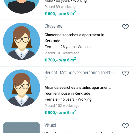
Male - 33 years - Working
Placed 89 weeks ago
2
€ 600,- p/m
6 m
Chayenne
Chayenne searches a apartment in
Kerkrade
Female - 26 years - Working
Placed 101 weeks ago
2
€ 700,- p/m
6 m
Bericht : Met hoeveel personen zoekt u :
2
Miranda searches a studio, apartment,
room en house in Kerkrade
Female - 46 years - Working
Placed 102 weeks ago
2
€ 900,- p/m
6 m
Virtaci