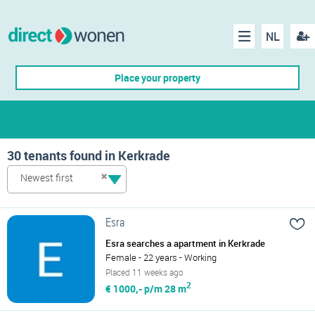
NL
Regis
Menu
Place your property
30 tenants found in Kerkrade
Newest first
Esra
Esra searches a apartment in Kerkrade
Female - 22 years - Working
Placed 11 weeks ago
2
€ 1000,- p/m
28 m