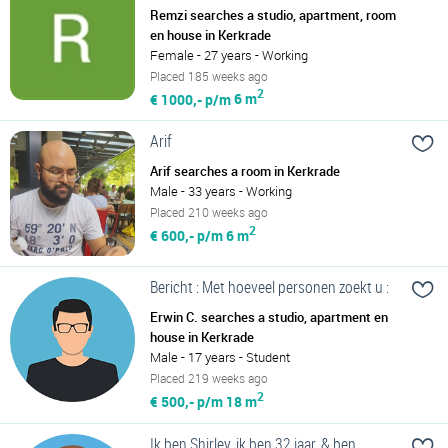
Remzi searches a studio, apartment, room
en house in Kerkrade
Female - 27 years - Working
Placed 185 weeks ago
2
€ 1000,- p/m
6 m
Arif
Arif searches a room in Kerkrade
Male - 33 years - Working
Placed 210 weeks ago
2
€ 600,- p/m
6 m
Bericht : Met hoeveel personen zoekt u :
Erwin C. searches a studio, apartment en
house in Kerkrade
Male - 17 years - Student
Placed 219 weeks ago
2
€ 500,- p/m
18 m
Ik ben Shirley, ik ben 32 jaar. & ben