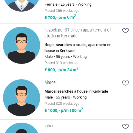
Female - 25 years - Working
Placed 266 weeks ago
2
€ 700,- p/m
6 m
Ik zoek per 31juli een appartement of
studio in Kerkrade
Roger searches a studio, apartment en
house in Kerkrade
Male - 56 years - Working
Placed 319 weeks ago
2
€ 600,- p/m
24 m
Marcel
Marcel searches a house in Kerkrade
Male - 55 years - Working
Placed 320 weeks ago
2
€ 1000,- p/m
100 m
johan