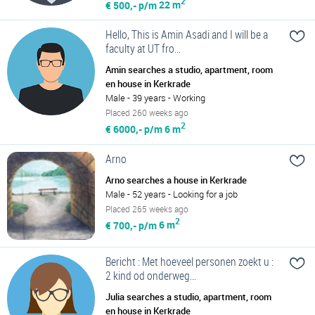
2
€ 500,- p/m
22 m
Hello, This is Amin Asadi and I will be a
faculty at UT fro...
Amin searches a studio, apartment, room
en house in Kerkrade
Male - 39 years - Working
Placed 260 weeks ago
2
€ 6000,- p/m
6 m
Arno
Arno searches a house in Kerkrade
Male - 52 years - Looking for a job
Placed 265 weeks ago
2
€ 700,- p/m
6 m
Bericht : Met hoeveel personen zoekt u :
2 kind od onderweg...
Julia searches a studio, apartment, room
en house in Kerkrade