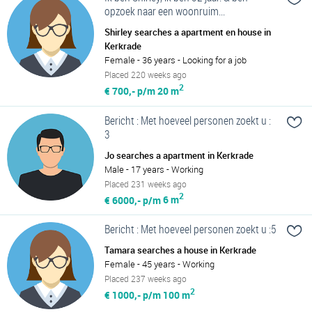
opzoek naar een woonruim...
Shirley searches a apartment en house in
Kerkrade
Female - 36 years - Looking for a job
Placed 220 weeks ago
2
€ 700,- p/m
20 m
Bericht : Met hoeveel personen zoekt u :
3
Jo searches a apartment in Kerkrade
Male - 17 years - Working
Placed 231 weeks ago
2
€ 6000,- p/m
6 m
Bericht : Met hoeveel personen zoekt u :5
Tamara searches a house in Kerkrade
Female - 45 years - Working
Placed 237 weeks ago
2
€ 1000,- p/m
100 m