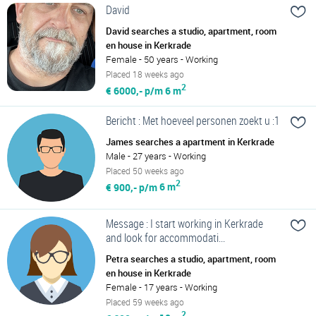
David
David searches a studio, apartment, room
en house in Kerkrade
Female - 50 years - Working
Placed 18 weeks ago
2
€ 6000,- p/m
6 m
Bericht : Met hoeveel personen zoekt u :1
James searches a apartment in Kerkrade
Male - 27 years - Working
Placed 50 weeks ago
2
€ 900,- p/m
6 m
Message : I start working in Kerkrade
and look for accommodati...
Petra searches a studio, apartment, room
en house in Kerkrade
Female - 17 years - Working
Placed 59 weeks ago
2