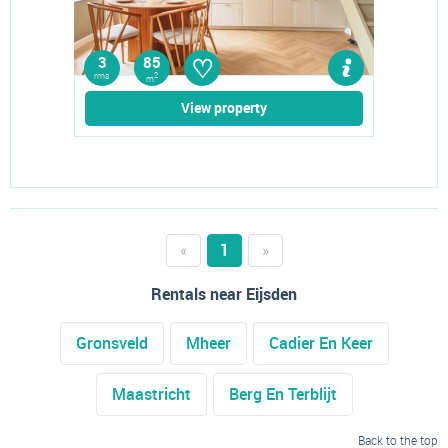
♡
3
85
rms
2
m
View property
«
1
»
Rentals near Eijsden
Gronsveld
Mheer
Cadier En Keer
Maastricht
Berg En Terblijt
Back to the top