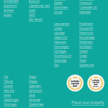
Amsterdam
Bussum
Geleen
Hilversum
Apeldoorn
Capelle Aan Den
Gorinchem
IJsselstein Ut.
Arnhem
Ijssel
Gouda
Kerkrade
Assen
Delft
Den Bosch
Leeuwarden
Ridderkerk
Leiden
Rijswijk Zh
Lelystad
Roermond
Maastricht
Roosendaal
Meerssen
Rotterdam
Nieuwegein
Schiedam
Nijmegen
Sittard
Noordwijk Zh
Sneek
Oldenzaal
Soest
Oss
Spijkenisse
Tiel
Weert
Tilburg
Weesp
Utrecht
Zaandam
Velp Gld
Zandvoort
Venlo
Zeist
Vlaardingen
Zevenaar
Place your property
Vlissingen
Zoetermeer