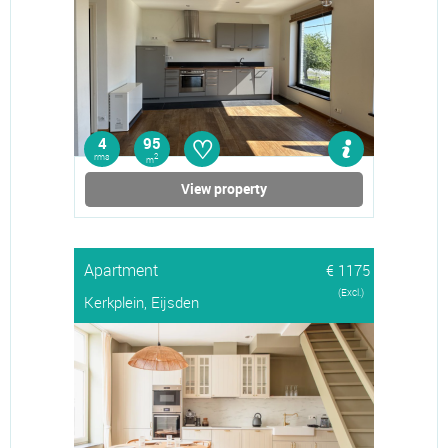
♡
4
95
rms
2
m
View property
Apartment
€ 1175
(Excl.)
Kerkplein, Eijsden