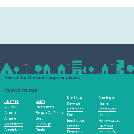
Search for the most popular places
Houses for rent
Den Haag
Groningen
Aalsmeer
Baarn
Deventer
Haarlem
Alkmaar
Barendrecht
Dordrecht
Heemskerk
Almelo
Bergen Op Zoom
Ede
Heerlen
Almere
Best
Eindhoven
Hellevoetsluis
Amersfoort
Beverwijk
Emmen
Helmond
Amstelveen
Breda
Enschede
Hengelo Ov