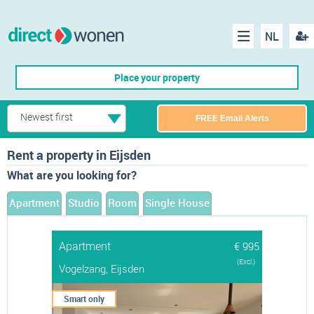
NL
Regis
Menu
Place your property
Newest first
FREE Email Alerts
Rent a property in Eijsden
What are you looking for?
Apartment
Studio
Room
Single House
Apartment
€ 995
(Excl.)
Vogelzang, Eijsden
Smart only