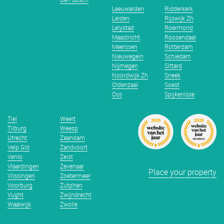
Leeuwarden
Ridderkerk
Leiden
Rijswijk Zh
Lelystad
Roermond
Maastricht
Roosendaal
Meerssen
Rotterdam
Nieuwegein
Schiedam
Nijmegen
Sittard
Noordwijk Zh
Sneek
Oldenzaal
Soest
Oss
Spijkenisse
Tiel
Weert
Tilburg
Weesp
Utrecht
Zaandam
Velp Gld
Zandvoort
Venlo
Zeist
Vlaardingen
Zevenaar
Place your property
Vlissingen
Zoetermeer
Voorburg
Zutphen
Vught
Zwijndrecht
Waalwijk
Zwolle