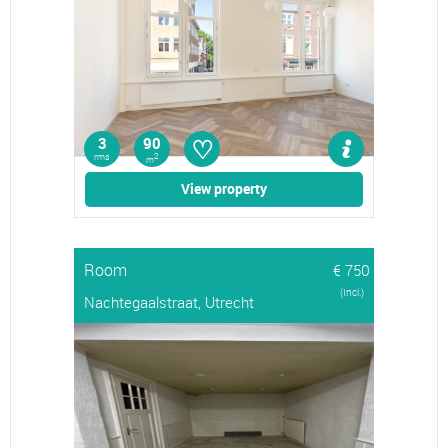
♡
3
90
rms
2
m
View property
Room
€ 750
(Incl.)
Nachtegaalstraat, Utrecht