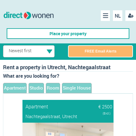
NL
Regis
Menu
Place your property
Newest first
FREE Email Alerts
Rent a property in Utrecht, Nachtegaalstraat
What are you looking for?
Apartment
Studio
Room
Single House
Apartment
€ 2500
(Excl.)
Nachtegaalstraat, Utrecht