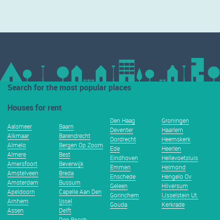
Search for the most popular places
Houses for rent
Den Haag
Groningen
Aalsmeer
Baarn
Deventer
Haarlem
Alkmaar
Barendrecht
Dordrecht
Heemskerk
Almelo
Bergen Op Zoom
Ede
Heerlen
Almere
Best
Eindhoven
Hellevoetsluis
Amersfoort
Beverwijk
Emmen
Helmond
Amstelveen
Breda
Enschede
Hengelo Ov
Amsterdam
Bussum
Geleen
Hilversum
Apeldoorn
Capelle Aan Den
Gorinchem
IJsselstein Ut.
Arnhem
Ijssel
Gouda
Kerkrade
Assen
Delft
Den Bosch