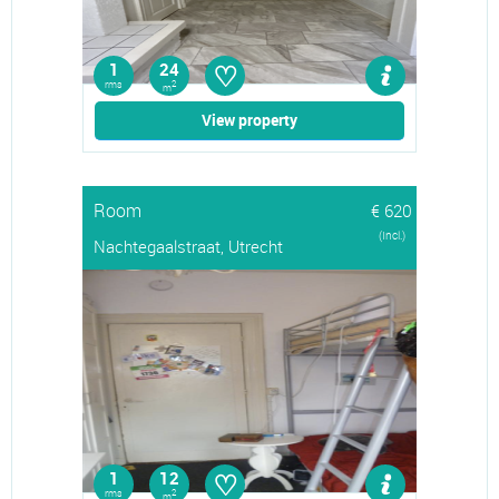
♡
1
24
rms
2
m
View property
Room
€ 620
(Incl.)
Nachtegaalstraat, Utrecht
♡
1
12
rms
2
m