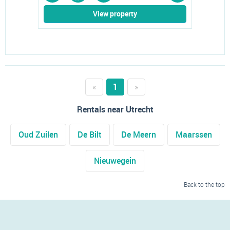
View property
«
1
»
Rentals near Utrecht
Oud Zuilen
De Bilt
De Meern
Maarssen
Nieuwegein
Back to the top