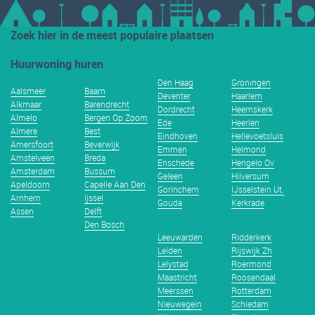
Zoek hier in de meest populaire plaatsen
Huurwoning huren
Den Haag
Groningen
Aalsmeer
Baarn
Deventer
Haarlem
Alkmaar
Barendrecht
Dordrecht
Heemskerk
Almelo
Bergen Op Zoom
Ede
Heerlen
Almere
Best
Eindhoven
Hellevoetsluis
Amersfoort
Beverwijk
Emmen
Helmond
Amstelveen
Breda
Enschede
Hengelo Ov
Amsterdam
Bussum
Geleen
Hilversum
Apeldoorn
Capelle Aan Den
Gorinchem
IJsselstein Ut.
Arnhem
Ijssel
Gouda
Kerkrade
Assen
Delft
Den Bosch
Leeuwarden
Ridderkerk
Leiden
Rijswijk Zh
Lelystad
Roermond
Maastricht
Roosendaal
Meerssen
Rotterdam
Nieuwegein
Schiedam