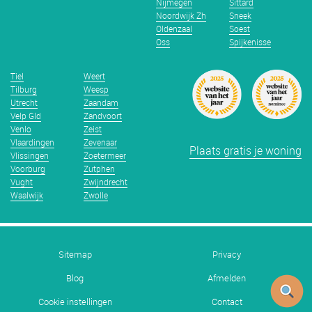
Nijmegen
Sittard
Noordwijk Zh
Sneek
Oldenzaal
Soest
Oss
Spijkenisse
Tiel
Weert
Tilburg
Weesp
Utrecht
Zaandam
Velp Gld
Zandvoort
Venlo
Zeist
Vlaardingen
Zevenaar
Plaats gratis je woning
Vlissingen
Zoetermeer
Voorburg
Zutphen
Vught
Zwijndrecht
Waalwijk
Zwolle
Sitemap
Privacy
Blog
Afmelden
Cookie instellingen
Contact