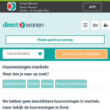
×
Direct Wonen
APP
Direct Wonen
Gratis - In Google Play
EN
acco
Menu
Plaats gratis je woning
make
Nieuwste eerst
Activeer gratis woningalert
Huurwoningen markelo
Waar ben je naar op zoek?
Appartement
Studio
Kamer
Eengezinswoning
We hebben geen beschikbare huurwoningen in markelo,
maar bekijk de huurwoningen in Enter