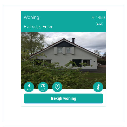
Woning
€ 1450
(Excl.)
Eversdijk, Enter
♡
4
70
kmr
2
m
Bekijk woning