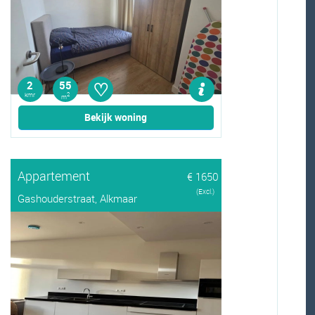
♡
2
55
kmr
2
m
Bekijk woning
Appartement
€ 1650
(Excl.)
Gashouderstraat, Alkmaar