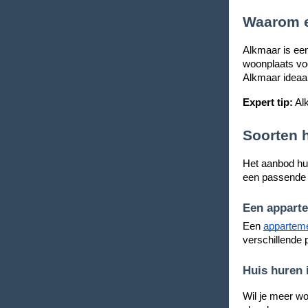
Waarom e
Alkmaar is een
woonplaats vo
Alkmaar ideaal 
Expert tip:
Alk
Soorten 
Het aanbod hu
een passende o
Een apparte
Een
appartem
verschillende p
Huis huren 
Wil je meer w