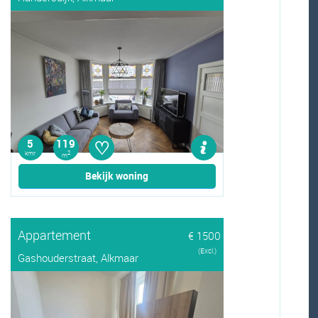
♡
5
119
kmr
2
m
Bekijk woning
Appartement
€ 1500
(Excl.)
Gashouderstraat, Alkmaar