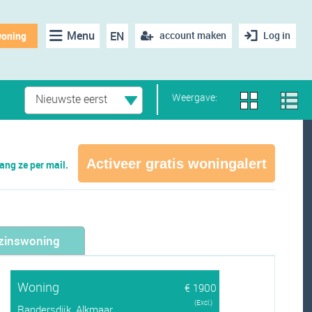
Menu
EN
account maken
Log in
woning
Weergave:
Nieuwste eerst
Activeer gratis woningalert
ng ze per mail.
zinswoning
Woning
€ 1900
(Excl.)
Randersdijk, Alkmaar