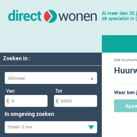
Al meer dan 30 
dé specialist in 
Zoeken in :
Alle huurwon
Huurw
Van
Tot
Waar ben 
Appa
In omgeving zoeken
Straal
0 km