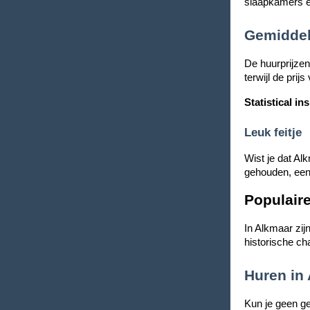
slaapkamers e
Gemiddel
De huurprijzen
terwijl de pri
Statistical ins
Leuk feitje
Wist je dat Al
gehouden, een 
Populaire
In Alkmaar zij
historische ch
Huren in
Kun je geen ge