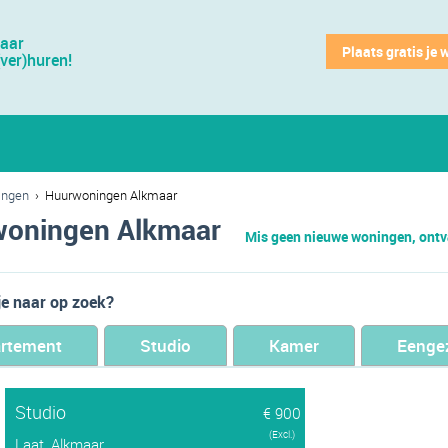
jaar
Plaats gratis je 
(ver)huren!
ingen
›
Huurwoningen Alkmaar
oningen Alkmaar
Mis geen nieuwe woningen, ontva
je naar op zoek?
rtement
Studio
Kamer
Eenge
Studio
€ 900
(Excl.)
Laat, Alkmaar