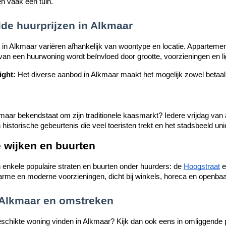
n vaak een tuin.
de huurprijzen in Alkmaar
 in Alkmaar variëren afhankelijk van woontype en locatie. Appartem
js van een huurwoning wordt beïnvloed door grootte, voorzieningen en li
ight:
Het diverse aanbod in Alkmaar maakt het mogelijk zowel betaal
kmaar bekendstaat om zijn traditionele kaasmarkt? Iedere vrijdag van
historische gebeurtenis die veel toeristen trekt en het stadsbeeld un
 wijken en buurten
n enkele populaire straten en buurten onder huurders: de
Hoogstraat
e
arme en moderne voorzieningen, dicht bij winkels, horeca en openbaa
 Alkmaar en omstreken
schikte woning vinden in Alkmaar? Kijk dan ook eens in omliggende 