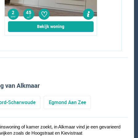
♡
2
45
kmr
2
m
Bekijk woning
g van Alkmaar
ord-Scharwoude
Egmond Aan Zee
nswoning of kamer zoekt, in Alkmaar vind je een gevarieerd
wijken zoals de Hoogstraat en Kievistraat