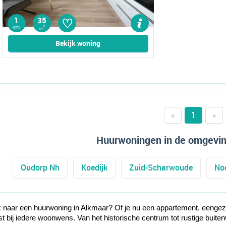
♡
1
35
kmr
2
m
Bekijk woning
«
1
»
Huurwoningen in de omgevin
Oudorp Nh
Koedijk
Zuid-Scharwoude
No
 naar een huurwoning in Alkmaar? Of je nu een appartement, eengezi
t bij iedere woonwens. Van het historische centrum tot rustige buiten