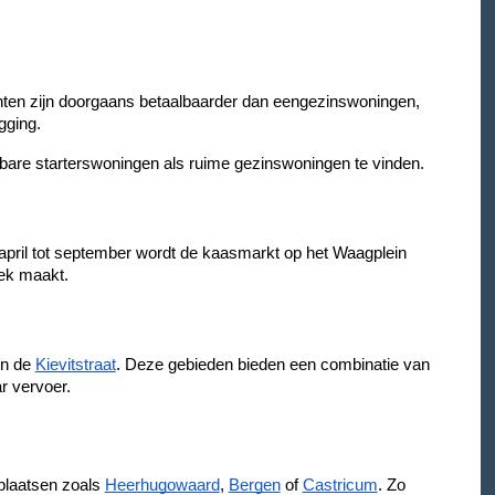
enten zijn doorgaans betaalbaarder dan eengezinswoningen,
gging.
bare starterswoningen als ruime gezinswoningen te vinden.
 april tot september wordt de kaasmarkt op het Waagplein
iek maakt.
n de
Kievitstraat
. Deze gebieden bieden een combinatie van
r vervoer.
plaatsen zoals
Heerhugowaard
,
Bergen
of
Castricum
. Zo