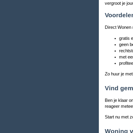
vergroot je jo
Voordele
Direct Wonen m
gratis
geen b
rechtst
met een
profite
Zo huur je me
Vind gem
Ben je klaar o
reageer metee
Start nu met 
Woning v