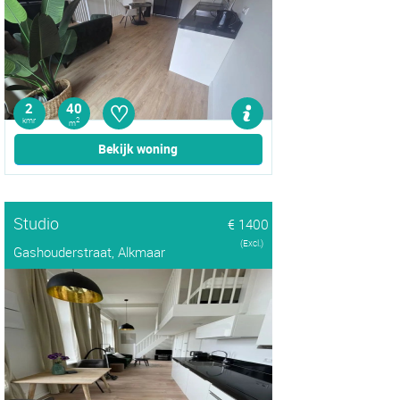
♡
2
40
kmr
2
m
Bekijk woning
Studio
€ 1400
(Excl.)
Gashouderstraat, Alkmaar