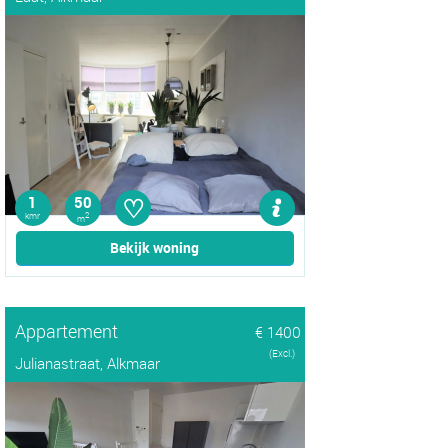
♡
1
50
kmr
2
m
Bekijk woning
Appartement
€ 1400
(Excl.)
Julianastraat, Alkmaar