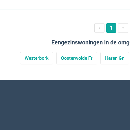
«
1
»
Eengezinswoningen in de omg
Westerbork
Oosterwolde Fr
Haren Gn