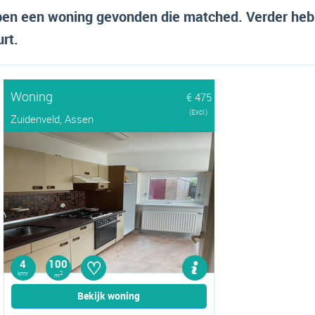
en een woning gevonden die matched. Verder heb
urt.
Woning
€ 475
(Excl.)
Zuidenveld, Assen
♡
4
100
kmr
2
m
Bekijk woning