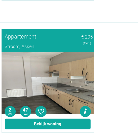
Appartement
€ 205
(Excl.)
Stroom, Assen
♡
2
47
kmr
2
m
Bekijk woning