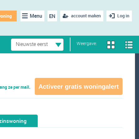
Menu
EN
account maken
Log in
woning
Weergave:
Nieuwste eerst
Activeer gratis woningalert
ng ze per mail.
zinswoning