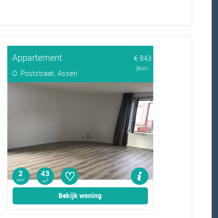
Appartement
€ 843
(Excl.)
O. Poststraat, Assen
♡
2
43
kmr
2
m
Bekijk woning