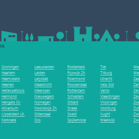
en
Groningen
Leeuwarden
Ridderkerk
Tiel
We
Haarlem
Leiden
Rijswijk Zh
Tilburg
We
Heemskerk
Lelystad
Roermond
Utrecht
Za
Heerlen
Maastricht
Roosendaal
Velp Gld
Zan
Hellevoetsluis
Meerssen
Rotterdam
Venlo
Zei
Helmond
Nieuwegein
Schiedam
Vlaardingen
Zev
Hengelo Ov
Nijmegen
Sittard
Vlissingen
Zoe
Hilversum
Noordwijk Zh
Sneek
Voorburg
Zu
IJsselstein Ut.
Oldenzaal
Soest
Vught
Zwi
Kerkrade
Oss
Spijkenisse
Waalwijk
Zwo