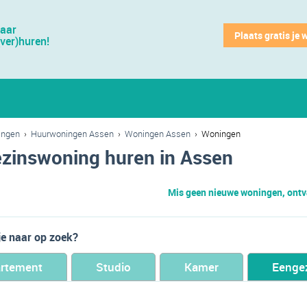
jaar
Plaats gratis je 
(ver)huren!
ingen
›
Huurwoningen Assen
›
Woningen Assen
›
Woningen
zinswoning huren in Assen
Mis geen nieuwe woningen, ontva
je naar op zoek?
rtement
Studio
Kamer
Eenge