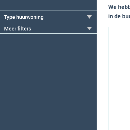
We hebb
in de bu
Type huurwoning
Meer filters