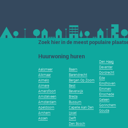
Zoek hier in de meest populaire plaats
Huurwoning huren
Den Haag
Deventer
Aalsmeer
Baarn
Dordrecht
Alkmaar
Barendrecht
Ede
Almelo
Bergen Op Zoom
Eindhoven
Almere
Best
Emmen
Amersfoort
Beverwijk
Enschede
Amstelveen
Breda
Geleen
Amsterdam
Bussum
Gorinchem
Apeldoorn
Capelle Aan Den
Gouda
Arnhem
Ijssel
Assen
Delft
Den Bosch