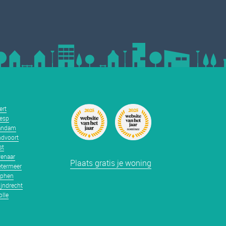
ert
esp
andam
dvoort
st
enaar
Plaats gratis je woning
termeer
tphen
jndrecht
lle