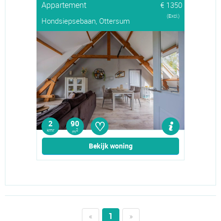
Appartement
€ 1350
(Excl.)
Hondsiepsebaan, Ottersum
♡
2
90
kmr
2
m
Bekijk woning
«
1
»