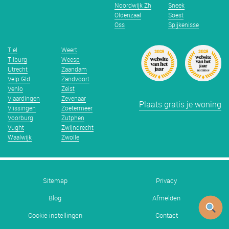
Noordwijk Zh
Sneek
Oldenzaal
Soest
Oss
Spijkenisse
Tiel
Weert
Tilburg
Weesp
Utrecht
Zaandam
Velp Gld
Zandvoort
Venlo
Zeist
Vlaardingen
Zevenaar
Plaats gratis je woning
Vlissingen
Zoetermeer
Voorburg
Zutphen
Vught
Zwijndrecht
Waalwijk
Zwolle
Sitemap
Privacy
Blog
Afmelden
Cookie instellingen
Contact