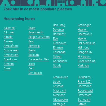
Zoek hier in de meest populaire plaatsen
Huurwoning huren
Den Haag
Groningen
Aalsmeer
Baarn
Deventer
Haarlem
Alkmaar
Barendrecht
Dordrecht
Heemskerk
Almelo
Bergen Op Zoom
Ede
Heerlen
Almere
Best
Eindhoven
Hellevoetsluis
Amersfoort
Beverwijk
Emmen
Helmond
Amstelveen
Breda
Enschede
Hengelo Ov
Amsterdam
Bussum
Geleen
Hilversum
Apeldoorn
Capelle Aan Den
Gorinchem
IJsselstein Ut.
Arnhem
Ijssel
Gouda
Kerkrade
Assen
Delft
Den Bosch
Leeuwarden
Ridderkerk
Leiden
Rijswijk Zh
Lelystad
Roermond
Maastricht
Roosendaal
Meerssen
Rotterdam
Nieuwegein
Schiedam
Nijmegen
Sittard