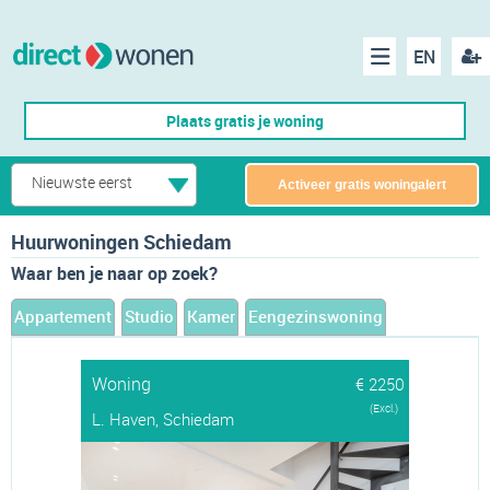
EN
acco
Menu
Plaats gratis je woning
make
Nieuwste eerst
Activeer gratis woningalert
Huurwoningen Schiedam
Waar ben je naar op zoek?
Appartement
Studio
Kamer
Eengezinswoning
Woning
€ 2250
(Excl.)
L. Haven, Schiedam