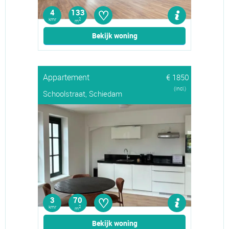
♡
4
133
kmr
2
m
Bekijk woning
Appartement
€ 1850
(Incl.)
Schoolstraat, Schiedam
♡
3
70
kmr
2
m
Bekijk woning