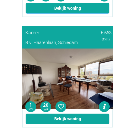
Bekijk woning
Kamer
€ 663
(Excl.)
B.v. Haarenlaan, Schiedam
♡
1
20
kmr
2
m
Bekijk woning