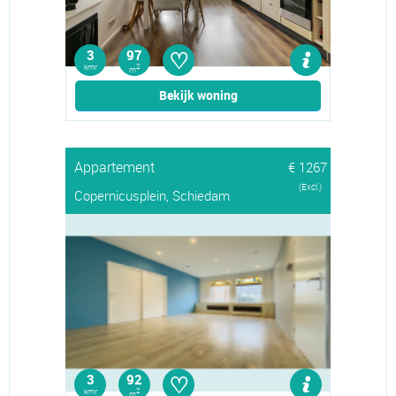
♡
3
97
kmr
2
m
Bekijk woning
Appartement
€ 1267
(Excl.)
Copernicusplein, Schiedam
♡
3
92
kmr
2
m