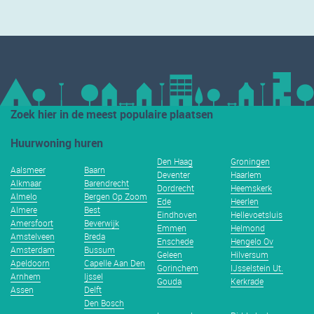
Zoek hier in de meest populaire plaatsen
Huurwoning huren
Den Haag
Groningen
Aalsmeer
Baarn
Deventer
Haarlem
Alkmaar
Barendrecht
Dordrecht
Heemskerk
Almelo
Bergen Op Zoom
Ede
Heerlen
Almere
Best
Eindhoven
Hellevoetsluis
Amersfoort
Beverwijk
Emmen
Helmond
Amstelveen
Breda
Enschede
Hengelo Ov
Amsterdam
Bussum
Geleen
Hilversum
Apeldoorn
Capelle Aan Den
Gorinchem
IJsselstein Ut.
Arnhem
Ijssel
Gouda
Kerkrade
Assen
Delft
Den Bosch