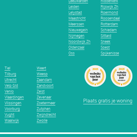
Leeuwarden
Ridderkerk
Leiden
Rijswijk Zh
Lelystad
Roermond
Maastricht
Roosendaal
Meerssen
Rotterdam
Nieuwegein
Schiedam
Nijmegen
Sittard
Noordwijk Zh
Sneek
Oldenzaal
Soest
Oss
Spijkenisse
Tiel
Weert
Tilburg
Weesp
Utrecht
Zaandam
Velp Gld
Zandvoort
Venlo
Zeist
Vlaardingen
Zevenaar
Plaats gratis je woning
Vlissingen
Zoetermeer
Voorburg
Zutphen
Vught
Zwijndrecht
Waalwijk
Zwolle