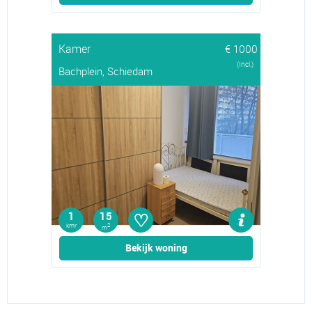
Kamer
€ 1000
(Incl.)
Bachplein, Schiedam
♡
1
15
kmr
2
m
Bekijk woning