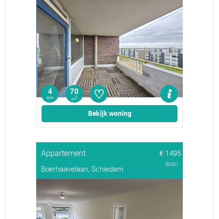
♡
4
70
kmr
2
m
Bekijk woning
Appartement
€ 1495
(Excl.)
Boerhaavelaan, Schiedam