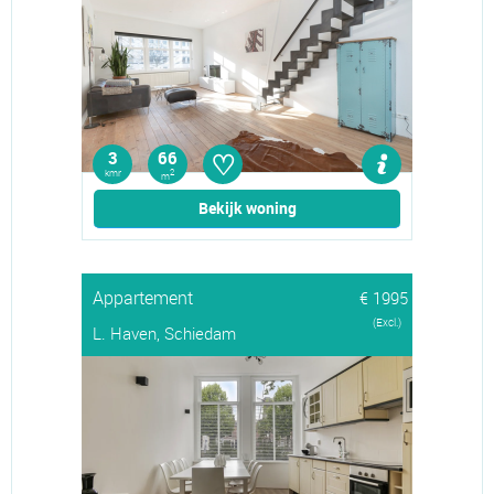
♡
3
66
kmr
2
m
Bekijk woning
Appartement
€ 1995
(Excl.)
L. Haven, Schiedam