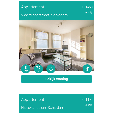
Appartement
€ 1497
(Excl.)
Vlaardingerstraat, Schiedam
♡
3
75
kmr
2
m
Bekijk woning
Appartement
€ 1175
(Excl.)
Nieuwlandplein, Schiedam