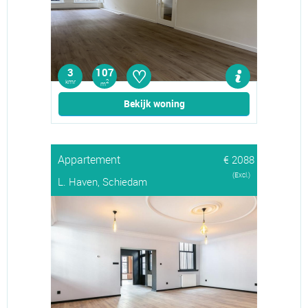
♡
3
107
kmr
2
m
Bekijk woning
Appartement
€ 2088
(Excl.)
L. Haven, Schiedam