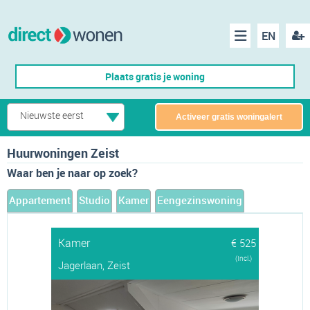
EN
acco
Menu
Plaats gratis je woning
make
Nieuwste eerst
Activeer gratis woningalert
Huurwoningen Zeist
Waar ben je naar op zoek?
Appartement
Studio
Kamer
Eengezinswoning
Kamer
€ 525
(Incl.)
Jagerlaan, Zeist