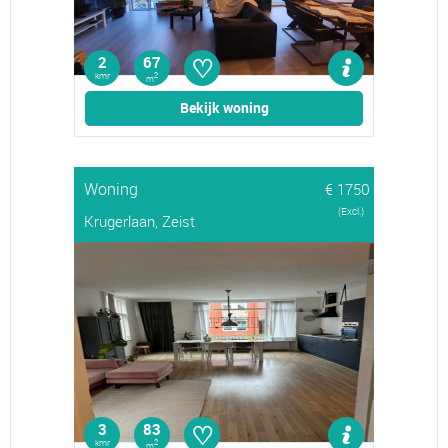
♡
2
67
kmr
2
m
Bekijk woning
Woning
€ 1750
(Excl.)
Krugerlaan, Zeist
♡
3
83
kmr
2
m