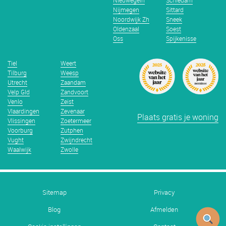
Nieuwegein
Schiedam
Nijmegen
Sittard
Noordwijk Zh
Sneek
Oldenzaal
Soest
Oss
Spijkenisse
Tiel
Weert
Tilburg
Weesp
Utrecht
Zaandam
Velp Gld
Zandvoort
Venlo
Zeist
Vlaardingen
Zevenaar
Plaats gratis je woning
Vlissingen
Zoetermeer
Voorburg
Zutphen
Vught
Zwijndrecht
Waalwijk
Zwolle
Sitemap
Privacy
Blog
Afmelden