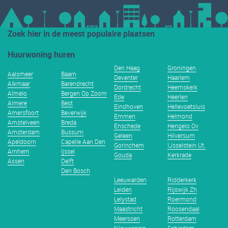
Zoek hier in de meest populaire plaatsen
Huurwoning huren
Den Haag
Groningen
Aalsmeer
Baarn
Deventer
Haarlem
Alkmaar
Barendrecht
Dordrecht
Heemskerk
Almelo
Bergen Op Zoom
Ede
Heerlen
Almere
Best
Eindhoven
Hellevoetsluis
Amersfoort
Beverwijk
Emmen
Helmond
Amstelveen
Breda
Enschede
Hengelo Ov
Amsterdam
Bussum
Geleen
Hilversum
Apeldoorn
Capelle Aan Den
Gorinchem
IJsselstein Ut.
Arnhem
Ijssel
Gouda
Kerkrade
Assen
Delft
Den Bosch
Leeuwarden
Ridderkerk
Leiden
Rijswijk Zh
Lelystad
Roermond
Maastricht
Roosendaal
Meerssen
Rotterdam