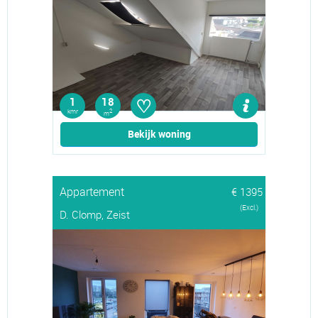
♡
1
18
kmr
2
m
Bekijk woning
Appartement
€ 1395
(Excl.)
D. Clomp, Zeist