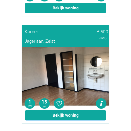
Bekijk woning
Kamer
€ 500
(Incl.)
Jagerlaan, Zeist
♡
1
15
kmr
2
m
Bekijk woning