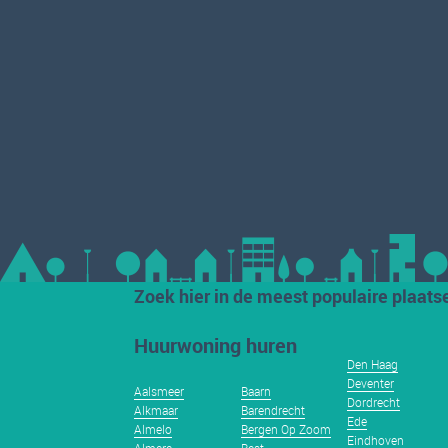
Zoek hier in de meest populaire plaats
Huurwoning huren
Den Haag
Deventer
Aalsmeer
Baarn
Dordrecht
Alkmaar
Barendrecht
Ede
Almelo
Bergen Op Zoom
Eindhoven
Almere
Best