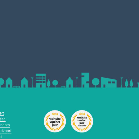
ert
esp
andam
dvoort
st