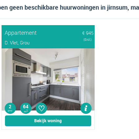
en geen beschikbare huurwoningen in jirnsum, maa
Appartement
€ 945
(Excl.)
D. Vlet, Grou
♡
2
64
kmr
2
m
Bekijk woning