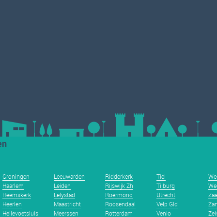
en
Groningen
Leeuwarden
Ridderkerk
Tiel
We
Haarlem
Leiden
Rijswijk Zh
Tilburg
We
Heemskerk
Lelystad
Roermond
Utrecht
Za
Heerlen
Maastricht
Roosendaal
Velp Gld
Zan
Hellevoetsluis
Meerssen
Rotterdam
Venlo
Zei