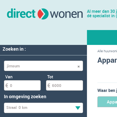
Al meer dan 30 
dé specialist in 
Zoeken in :
Alle huurwon
Appar
Van
Tot
Waar ben 
In omgeving zoeken
Appa
Straal
0 km