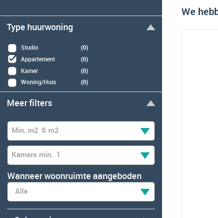
We hebb
Type huurwoning
Studio
(0)
Appartement
(0)
Kamer
(0)
Woning/Huis
(0)
Meer filters
Min. m2
6 m2
Kamers min.
1
Wanneer woonruimte aangeboden
Alle