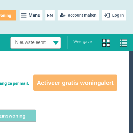
Menu
EN
account maken
Log in
woning
Weergave:
Nieuwste eerst
Activeer gratis woningalert
ng ze per mail.
zinswoning