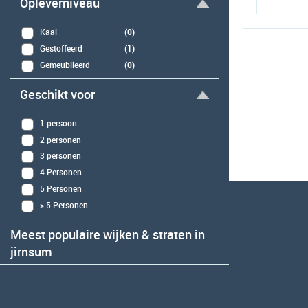
Opleverniveau
Kaal
(0)
Gestoffeerd
(1)
Gemeubileerd
(0)
Geschikt voor
1 persoon
2 personen
3 personen
4 Personen
5 Personen
> 5 Personen
Meest populaire wijken & straten in
jirnsum