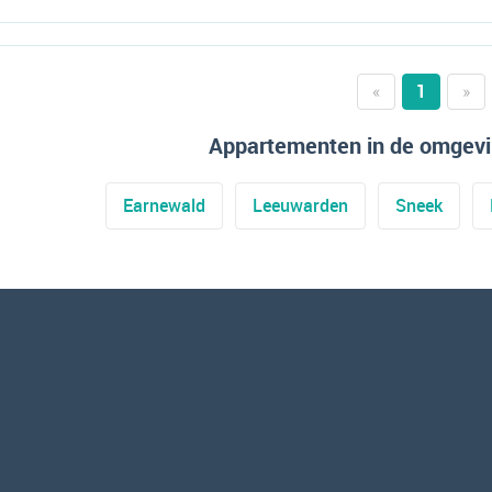
«
1
»
Appartementen in de omgevi
Earnewald
Leeuwarden
Sneek