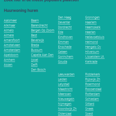
Huurwoning huren
Den Haag
Groningen
Aalsmeer
Baarn
Deventer
Haarlem
Alkmaar
Barendrecht
Dordrecht
Heemskerk
Almelo
Bergen Op Zoom
Ede
Heerlen
Almere
Best
Eindhoven
Hellevoetsluis
Amersfoort
Beverwijk
Emmen
Helmond
Amstelveen
Breda
Enschede
Hengelo Ov
Amsterdam
Bussum
Geleen
Hilversum
Apeldoorn
Capelle Aan Den
Gorinchem
IJsselstein Ut.
Arnhem
Ijssel
Gouda
Kerkrade
Assen
Delft
Den Bosch
Leeuwarden
Ridderkerk
Leiden
Rijswijk Zh
Lelystad
Roermond
Maastricht
Roosendaal
Meerssen
Rotterdam
Nieuwegein
Schiedam
Nijmegen
Sittard
Noordwijk Zh
Sneek
Oldenzaal
Soest