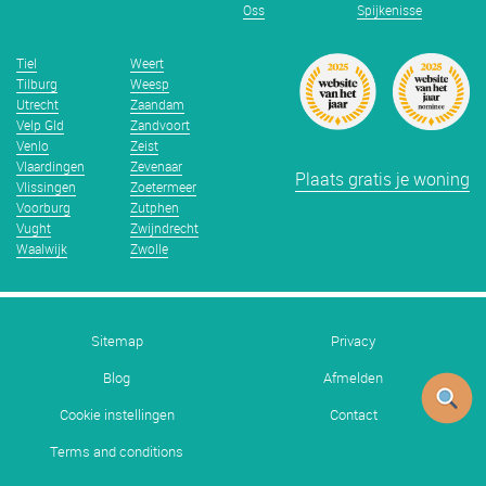
Oss
Spijkenisse
Tiel
Weert
Tilburg
Weesp
Utrecht
Zaandam
Velp Gld
Zandvoort
Venlo
Zeist
Vlaardingen
Zevenaar
Plaats gratis je woning
Vlissingen
Zoetermeer
Voorburg
Zutphen
Vught
Zwijndrecht
Waalwijk
Zwolle
Sitemap
Privacy
Blog
Afmelden
Cookie instellingen
Contact
Terms and conditions