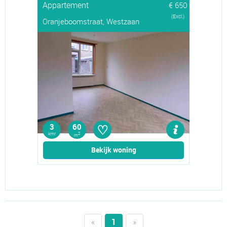
Appartement
€ 650
(Excl.)
Oranjeboomstraat, Westzaan
♡
3
60
kmr
2
m
Bekijk woning
«
1
»