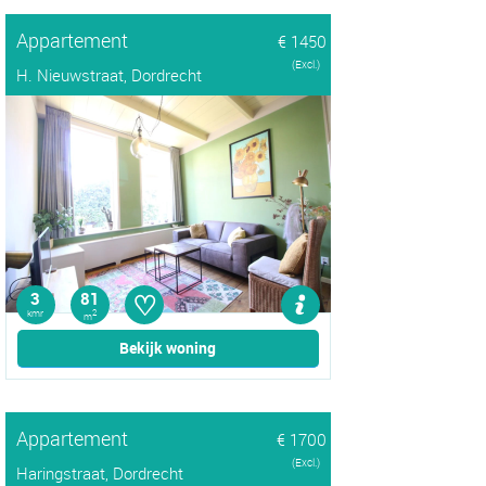
Appartement
€ 1450
(Excl.)
H. Nieuwstraat, Dordrecht
♡
3
81
kmr
2
m
Bekijk woning
Appartement
€ 1700
(Excl.)
Haringstraat, Dordrecht