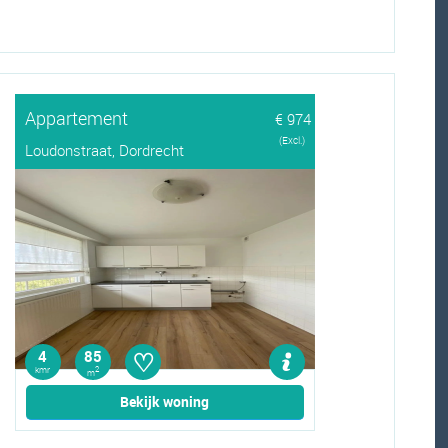
Appartement
€ 974
(Excl.)
Loudonstraat, Dordrecht
♡
4
85
kmr
2
m
Bekijk woning