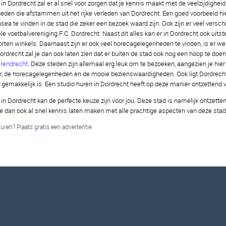
in Dordrecht zal er al snel voor zorgen dat je kennis maakt met de veelzijdigheid
den die afstammen uit het rijke verleden van Dordrecht. Een goed voorbeeld hier
ea te vinden in de stad die zeker een bezoek waard zijn. Ook zijn er veel versch
le voetbalvereniging F.C. Dordrecht. Naast dit alles kan er in Dordrecht ook ui
orten winkels. Daarnaast zijn er ook veel horecagelegenheden te vinden, is er 
ordrecht zal je dan ook laten zien dat er buiten de stad ook nog een hoop te doen 
rendrecht
. Deze steden zijn allemaal erg leuk om te bezoeken, aangezien je hier
er, de horecagelegenheden en de mooie bezienswaardigheden. Ook ligt Dordrecht
 gemakkelijk is. Een studio huren in Dordrecht heeft op deze manier ontzettend v
in Dordrecht kan de perfecte keuze zijn voor jou. Deze stad is namelijk ontzettend
 je dan ook al snel kennis laten maken met alle prachtige aspecten van deze stad
ren? Plaats gratis een advertentie