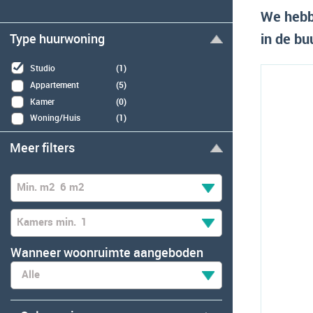
We hebb
in de bu
Type huurwoning
Studio
(1)
Appartement
(5)
Kamer
(0)
Woning/Huis
(1)
Meer filters
Min. m2
6 m2
Kamers min.
1
Wanneer woonruimte aangeboden
Alle