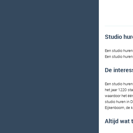
Studio hur
Een studio huren 
Een studio huren
De interes
Een studio huren 
het jaar 1220 st
waardoor het één
studio huren in D
Eijkenboom, de k
Altijd wat