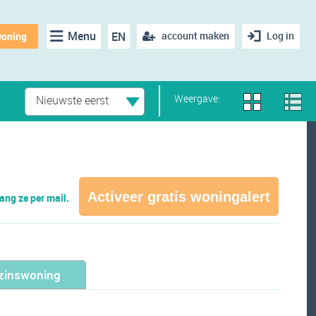
Menu
EN
account maken
Log in
woning
Weergave:
Nieuwste eerst
Activeer gratis woningalert
ng ze per mail.
zinswoning