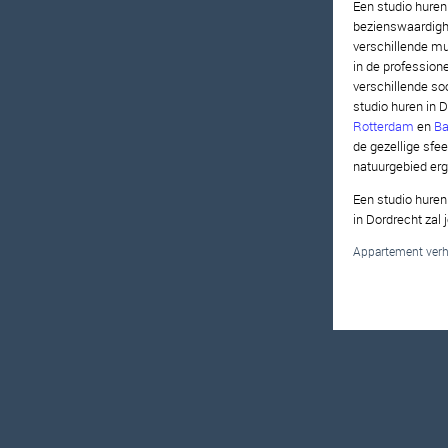
Een studio huren 
bezienswaardighe
verschillende mus
in de professione
verschillende so
studio huren in D
Rotterdam
en
Ba
de gezellige sfe
natuurgebied erg
Een studio huren 
in Dordrecht zal
Appartement verhu