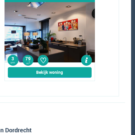
♡
3
79
kmr
2
m
Bekijk woning
an Dordrecht