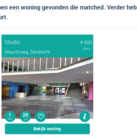
en een woning gevonden die matched. Verder heb
urt.
Studio
€ 600
(Incl.)
Mauritsweg, Dordrecht
♡
1
20
kmr
2
m
Bekijk woning