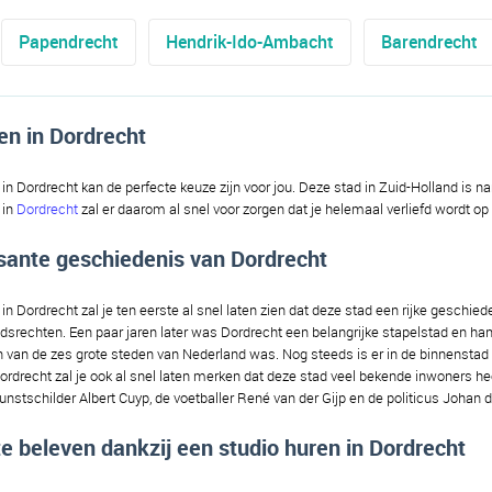
Papendrecht
Hendrik-Ido-Ambacht
Barendrecht
en in Dordrecht
in Dordrecht kan de perfecte keuze zijn voor jou. Deze stad in Zuid-Holland is name
 in
Dordrecht
zal er daarom al snel voor zorgen dat je helemaal verliefd wordt op
sante geschiedenis van Dordrecht
in Dordrecht zal je ten eerste al snel laten zien dat deze stad een rijke geschiede
adsrechten. Een paar jaren later was Dordrecht een belangrijke stapelstad en h
 van de zes grote steden van Nederland was. Nog steeds is er in de binnenstad v
ordrecht zal je ook al snel laten merken dat deze stad veel bekende inwoners hee
unstschilder Albert Cuyp, de voetballer René van der Gijp en de politicus Johan 
 te beleven dankzij een studio huren in Dordrecht