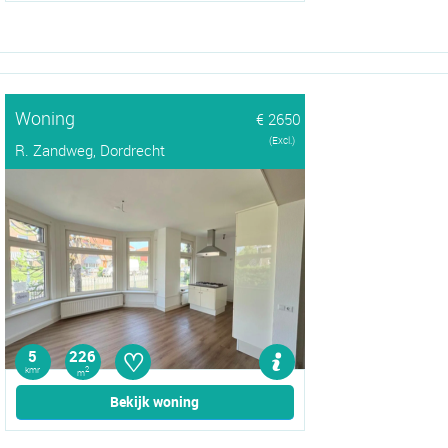
Woning
€ 2650
(Excl.)
R. Zandweg, Dordrecht
♡
5
226
kmr
2
m
Bekijk woning