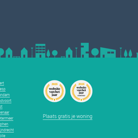
ert
esp
andam
dvoort
st
enaar
Plaats gratis je woning
termeer
tphen
jndrecht
lle