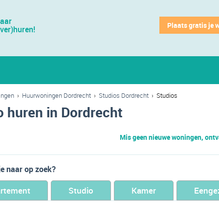
jaar
Plaats gratis je 
(ver)huren!
ingen
›
Huurwoningen Dordrecht
›
Studios Dordrecht
›
Studios
o huren in Dordrecht
Mis geen nieuwe woningen, ontva
je naar op zoek?
rtement
Studio
Kamer
Eenge