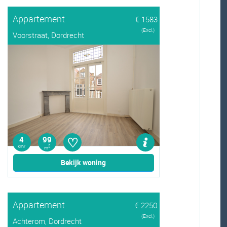
Appartement
€ 1583
(Excl.)
Voorstraat, Dordrecht
♡
4
99
kmr
2
m
Bekijk woning
Appartement
€ 2250
(Excl.)
Achterom, Dordrecht