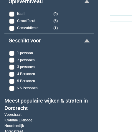
Opleverniveau
Kaal
(0)
Gestoffeerd
(6)
Gemeubileerd
(1)
Geschikt voor
1 persoon
2 personen
3 personen
4 Personen
5 Personen
> 5 Personen
Meest populaire wijken & straten in
Dordrecht
Voorstraat
Kromme Elleboog
Noordendijk
Torenstraat