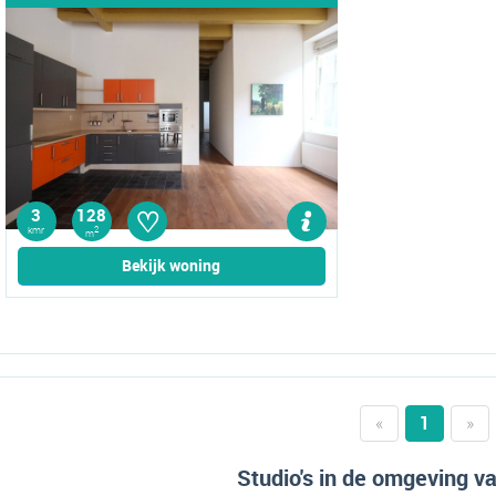
♡
3
128
kmr
2
m
Bekijk woning
«
1
»
Studio's in de omgeving v