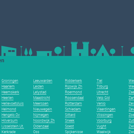
en
Groningen
Leeuwarden
Ridderkerk
Tiel
We
Haarlem
Leiden
Rijswijk Zh
Tilburg
We
Heemskerk
Lelystad
Roermond
Utrecht
Za
Heerlen
Maastricht
Roosendaal
Velp Gld
Zan
Hellevoetsluis
Meerssen
Rotterdam
Venlo
Zei
Helmond
Nieuwegein
Schiedam
Vlaardingen
Zev
Hengelo Ov
Nijmegen
Sittard
Vlissingen
Zoe
Hilversum
Noordwijk Zh
Sneek
Voorburg
Zu
IJsselstein Ut.
Oldenzaal
Soest
Vught
Zwi
Kerkrade
Oss
Spijkenisse
Waalwijk
Zwo