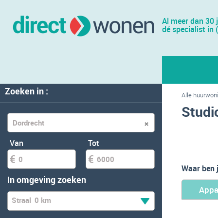
Al meer dan 30 
dé specialist in 
Zoeken in :
Alle huurwon
Studi
Van
Tot
Waar ben 
In omgeving zoeken
Appa
Straal
0 km