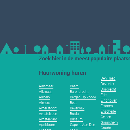
Zoek hier in de meest populaire plaats
Huurwoning huren
Den Haag
Deventer
Aalsmeer
Baarn
Dordrecht
Alkmaar
Barendrecht
Ede
Almelo
Bergen Op Zoom
Eindhoven
Almere
Best
Emmen
Amersfoort
Beverwijk
Enschede
Amstelveen
Breda
Geleen
Amsterdam
Bussum
Gorinchem
Apeldoorn
Capelle Aan Den
Gouda