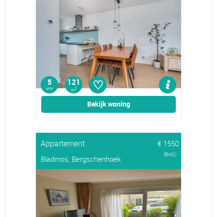
♡
5
121
kmr
2
m
Bekijk woning
Appartement
€ 1550
(Excl.)
Bladmos, Bergschenhoek