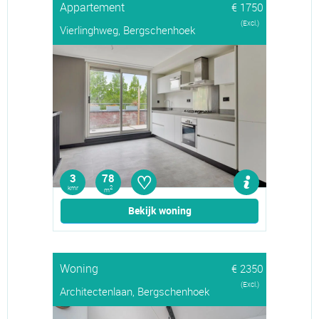
Appartement
€ 1750
(Excl.)
Vierlinghweg, Bergschenhoek
♡
3
78
kmr
2
m
Bekijk woning
Woning
€ 2350
(Excl.)
Architectenlaan, Bergschenhoek