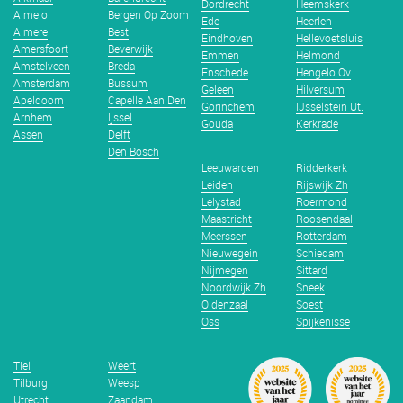
Dordrecht
Heemskerk
Almelo
Bergen Op Zoom
Ede
Heerlen
Almere
Best
Eindhoven
Hellevoetsluis
Amersfoort
Beverwijk
Emmen
Helmond
Amstelveen
Breda
Enschede
Hengelo Ov
Amsterdam
Bussum
Geleen
Hilversum
Apeldoorn
Capelle Aan Den
Gorinchem
IJsselstein Ut.
Arnhem
Ijssel
Gouda
Kerkrade
Assen
Delft
Den Bosch
Leeuwarden
Ridderkerk
Leiden
Rijswijk Zh
Lelystad
Roermond
Maastricht
Roosendaal
Meerssen
Rotterdam
Nieuwegein
Schiedam
Nijmegen
Sittard
Noordwijk Zh
Sneek
Oldenzaal
Soest
Oss
Spijkenisse
Tiel
Weert
Tilburg
Weesp
Utrecht
Zaandam