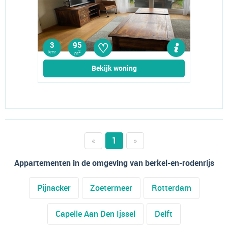
♡
3
95
kmr
2
m
Bekijk woning
«
1
»
Appartementen in de omgeving van berkel-en-rodenrijs
Pijnacker
Zoetermeer
Rotterdam
Capelle Aan Den Ijssel
Delft