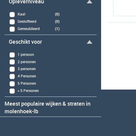
Opleverniveau
Kaal
(0)
Gestoffeerd
(0)
Gemeubileerd
(1)
Geschikt voor
1 persoon
2 personen
3 personen
4 Personen
5 Personen
> 5 Personen
Meest populaire wijken & straten in
molenhoek-lb