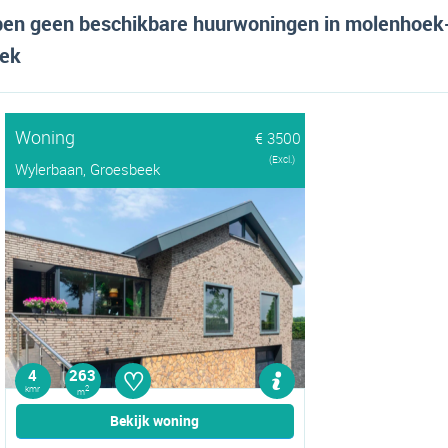
en geen beschikbare huurwoningen in molenhoek-l
ek
Woning
€ 3500
(Excl.)
Wylerbaan, Groesbeek
♡
4
263
kmr
2
m
Bekijk woning