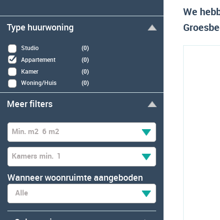
We hebb
Groesbe
Type huurwoning
Studio
(0)
Appartement
(0)
Kamer
(0)
Woning/Huis
(0)
Meer filters
Min. m2
6 m2
Kamers min.
1
Wanneer woonruimte aangeboden
Alle