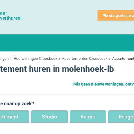
jaar
Plaats gratis je 
(ver)huren!
ingen
›
Huurwoningen Groesbeek
›
Appartementen Groesbeek
›
Appartemen
tement huren in molenhoek-lb
Mis geen nieuwe woningen, ontva
je naar op zoek?
rtement
Studio
Kamer
Eenge