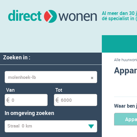
Al meer dan 30 
dé specialist in 
Zoeken in :
Alle huurwon
Appar
Van
Tot
Waar ben 
In omgeving zoeken
Appa
Straal
0 km