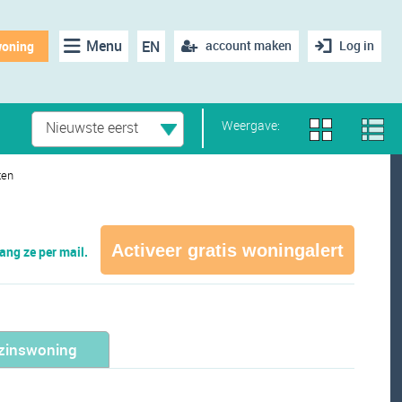
Menu
EN
account maken
Log in
woning
Weergave:
Nieuwste eerst
ten
Activeer gratis woningalert
ng ze per mail.
zinswoning