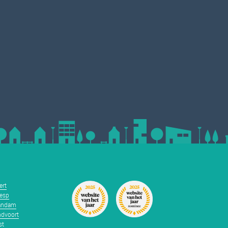
ert
esp
andam
dvoort
st