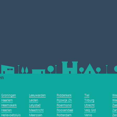
en
Groningen
Leeuwarden
Ridderkerk
Tiel
We
Haarlem
Leiden
Rijswijk Zh
Tilburg
We
Heemskerk
Lelystad
Roermond
Utrecht
Za
Heerlen
Maastricht
Roosendaal
Velp Gld
Zan
Hellevoetsluis
Meerssen
Rotterdam
Venlo
Zei