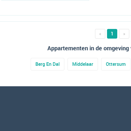
«
1
»
Appartementen in de omgeving 
Berg En Dal
Middelaar
Ottersum