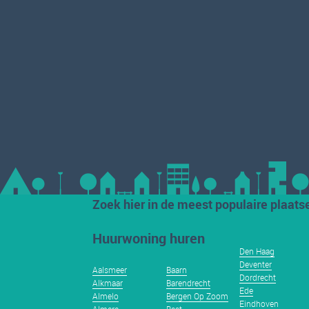
Zoek hier in de meest populaire plaats
Huurwoning huren
Den Haag
Deventer
Aalsmeer
Baarn
Dordrecht
Alkmaar
Barendrecht
Ede
Almelo
Bergen Op Zoom
Eindhoven
Almere
Best