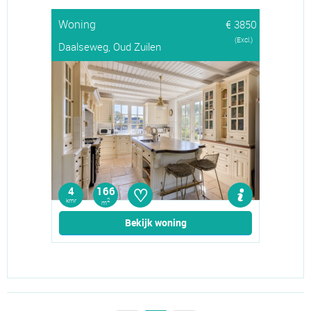
Woning
€ 3850
(Excl.)
Daalseweg, Oud Zuilen
♡
4
166
kmr
2
m
Bekijk woning