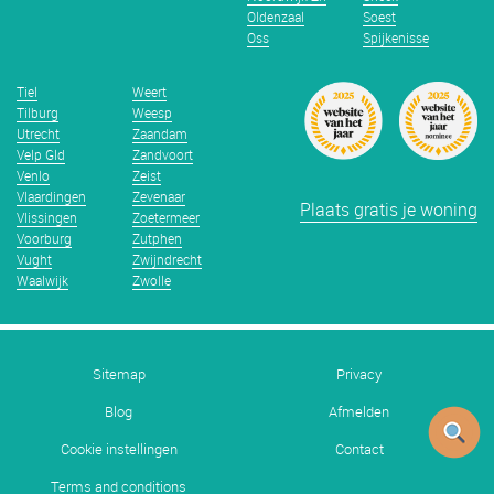
Oldenzaal
Soest
Oss
Spijkenisse
Tiel
Weert
Tilburg
Weesp
Utrecht
Zaandam
Velp Gld
Zandvoort
Venlo
Zeist
Vlaardingen
Zevenaar
Plaats gratis je woning
Vlissingen
Zoetermeer
Voorburg
Zutphen
Vught
Zwijndrecht
Waalwijk
Zwolle
Sitemap
Privacy
Blog
Afmelden
Cookie instellingen
Contact
Terms and conditions