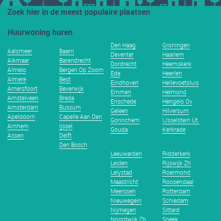
Zoek hier in de meest populaire plaatsen
Huurwoning huren
Den Haag
Groningen
Aalsmeer
Baarn
Deventer
Haarlem
Alkmaar
Barendrecht
Dordrecht
Heemskerk
Almelo
Bergen Op Zoom
Ede
Heerlen
Almere
Best
Eindhoven
Hellevoetsluis
Amersfoort
Beverwijk
Emmen
Helmond
Amstelveen
Breda
Enschede
Hengelo Ov
Amsterdam
Bussum
Geleen
Hilversum
Apeldoorn
Capelle Aan Den
Gorinchem
IJsselstein Ut.
Arnhem
Ijssel
Gouda
Kerkrade
Assen
Delft
Den Bosch
Leeuwarden
Ridderkerk
Leiden
Rijswijk Zh
Lelystad
Roermond
Maastricht
Roosendaal
Meerssen
Rotterdam
Nieuwegein
Schiedam
Nijmegen
Sittard
Noordwijk Zh
Sneek