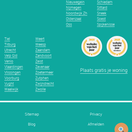
Nieuwegein
Schiedam
Nijmegen
Sittard
Noordwijk Zh
Sneek
Oldenzaal
Soest
Oss
Spijkenisse
Tiel
Weert
Tilburg
Weesp
Utrecht
Zaandam
Velp Gld
Zandvoort
Venlo
Zeist
Vlaardingen
Zevenaar
Plaats gratis je woning
Vlissingen
Zoetermeer
Voorburg
Zutphen
Vught
Zwijndrecht
Waalwijk
Zwolle
Sitemap
Privacy
Blog
Afmelden