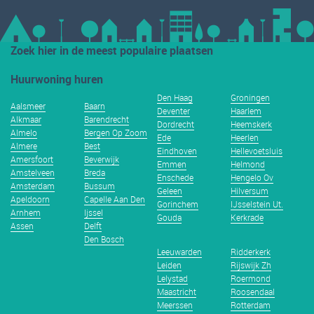
Zoek hier in de meest populaire plaatsen
Huurwoning huren
Den Haag
Groningen
Aalsmeer
Baarn
Deventer
Haarlem
Alkmaar
Barendrecht
Dordrecht
Heemskerk
Almelo
Bergen Op Zoom
Ede
Heerlen
Almere
Best
Eindhoven
Hellevoetsluis
Amersfoort
Beverwijk
Emmen
Helmond
Amstelveen
Breda
Enschede
Hengelo Ov
Amsterdam
Bussum
Geleen
Hilversum
Apeldoorn
Capelle Aan Den
Gorinchem
IJsselstein Ut.
Arnhem
Ijssel
Gouda
Kerkrade
Assen
Delft
Den Bosch
Leeuwarden
Ridderkerk
Leiden
Rijswijk Zh
Lelystad
Roermond
Maastricht
Roosendaal
Meerssen
Rotterdam