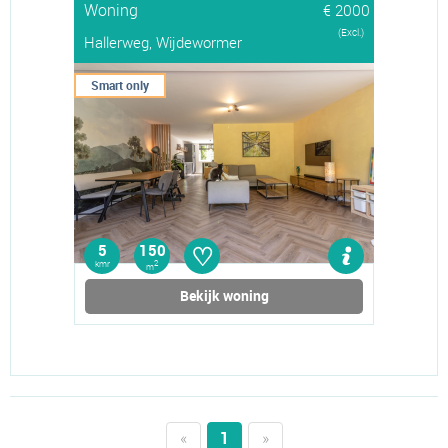
Woning
€ 2000
(Excl.)
Hallerweg, Wijdewormer
Smart only
♡
5
150
kmr
2
m
Bekijk woning
«
1
»