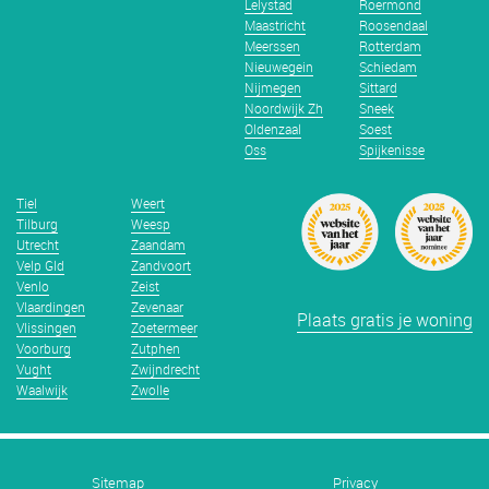
Lelystad
Roermond
Maastricht
Roosendaal
Meerssen
Rotterdam
Nieuwegein
Schiedam
Nijmegen
Sittard
Noordwijk Zh
Sneek
Oldenzaal
Soest
Oss
Spijkenisse
Tiel
Weert
Tilburg
Weesp
Utrecht
Zaandam
Velp Gld
Zandvoort
Venlo
Zeist
Vlaardingen
Zevenaar
Plaats gratis je woning
Vlissingen
Zoetermeer
Voorburg
Zutphen
Vught
Zwijndrecht
Waalwijk
Zwolle
Sitemap
Privacy