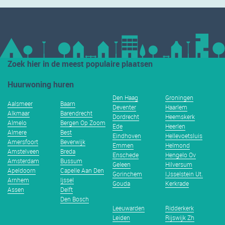
Zoek hier in de meest populaire plaatsen
Huurwoning huren
Den Haag
Groningen
Aalsmeer
Baarn
Deventer
Haarlem
Alkmaar
Barendrecht
Dordrecht
Heemskerk
Almelo
Bergen Op Zoom
Ede
Heerlen
Almere
Best
Eindhoven
Hellevoetsluis
Amersfoort
Beverwijk
Emmen
Helmond
Amstelveen
Breda
Enschede
Hengelo Ov
Amsterdam
Bussum
Geleen
Hilversum
Apeldoorn
Capelle Aan Den
Gorinchem
IJsselstein Ut.
Arnhem
Ijssel
Gouda
Kerkrade
Assen
Delft
Den Bosch
Leeuwarden
Ridderkerk
Leiden
Rijswijk Zh