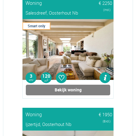
Woning
€ 2250
(Incl.)
Salesdreef, Oosterhout Nb
Smart only
♡
3
120
kmr
2
m
Bekijk woning
Woning
€ 1950
(Excl.)
Ijzertijd, Oosterhout Nb