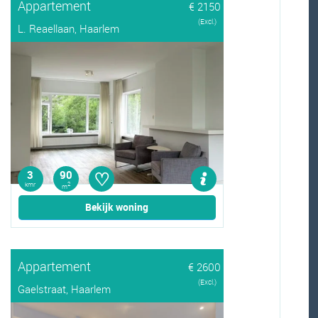
Appartement
€ 2150
(Excl.)
L. Reaellaan, Haarlem
♡
3
90
kmr
2
m
Bekijk woning
Appartement
€ 2600
(Excl.)
Gaelstraat, Haarlem