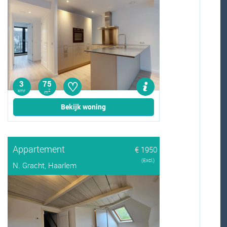
♡
3
75
kmr
2
m
Bekijk woning
Appartement
€ 1950
(Excl.)
N. Gracht, Haarlem