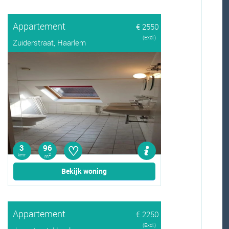
Appartement
€ 2550
(Excl.)
Zuiderstraat, Haarlem
♡
3
96
kmr
2
m
Bekijk woning
Appartement
€ 2250
(Excl.)