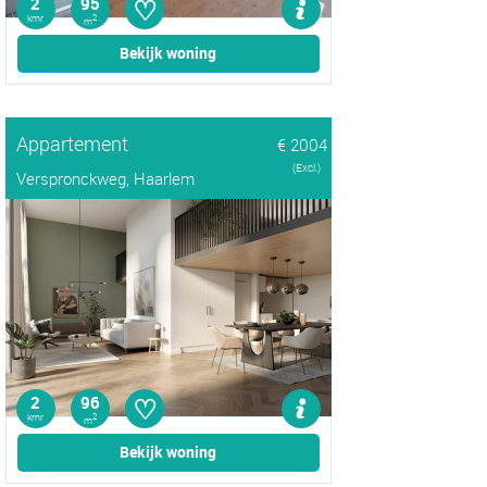
♡
2
95
kmr
2
m
Bekijk woning
Appartement
€ 2004
(Excl.)
Verspronckweg, Haarlem
♡
2
96
kmr
2
m
Bekijk woning