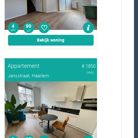
♡
4
90
kmr
2
m
Bekijk woning
Appartement
€ 1850
(Incl.)
Jansstraat, Haarlem