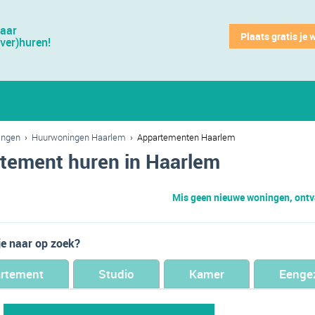
jaar
Plaats gratis je 
(ver)huren!
ingen
›
Huurwoningen Haarlem
›
Appartementen Haarlem
tement huren in Haarlem
Mis geen nieuwe woningen, ontva
je naar op zoek?
rtement
Studio
Kamer
Eenge