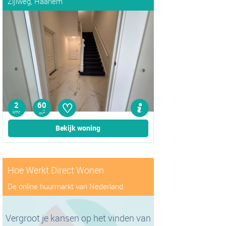
Zijlweg, Haarlem
♡
2
60
kmr
2
m
Bekijk woning
Hoe Werkt Direct Wonen
De online huurmarkt van Nederland
Vergroot je kansen op het vinden van