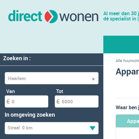
Al meer dan 30 
dé specialist in 
Zoeken in :
Alle huurwon
Appar
Van
Tot
Waar ben 
In omgeving zoeken
Appa
Straal
0 km