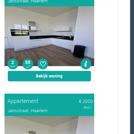
Jansstraat, Haarlem
♡
2
55
kmr
2
m
Bekijk woning
Appartement
€ 2000
(Excl.)
Jansstraat, Haarlem