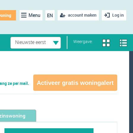
Menu
EN
account maken
Log in
woning
Weergave:
Nieuwste eerst
Activeer gratis woningalert
ng ze per mail.
zinswoning