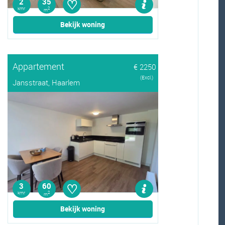
♡
2
35
kmr
2
m
Bekijk woning
Appartement
€ 2250
(Excl.)
Jansstraat, Haarlem
♡
3
60
kmr
2
m
Bekijk woning