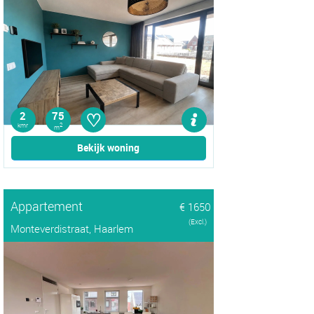
♡
2
75
kmr
2
m
Bekijk woning
Appartement
€ 1650
(Excl.)
Monteverdistraat, Haarlem